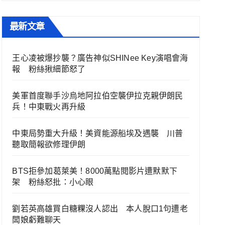
最新文章
王心凌被爆抄襲？廣告神似SHINee Key演唱會海
報 粉絲揪細節怒了
美軍首度聯手沙烏地阿拉伯空襲伊拉克親伊朗民
兵！中東戰火再升級
中東局勢重大升級！美資能源船埃及遇襲 川普
聽取簡報欲修理伊朗
BTS拒參加葛萊美！8000萬點閱影片遭默默下
架 粉絲怒批：小心眼
劉若英高雄買白糖粿沒人認出 本人脫口1句遭老
闆娘虧難聊天