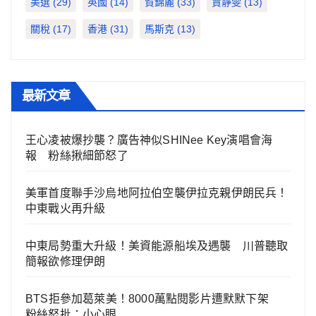
美選
(29)
英國
(14)
賀錦麗
(33)
賈靜雯
(13)
關稅
(17)
香港
(31)
馬斯克
(13)
最新文章
王心凌被爆抄襲？廣告神似SHINee Key演唱會海
報 粉絲揪細節怒了
美軍首度聯手沙烏地阿拉伯空襲伊拉克親伊朗民兵！
中東戰火再升級
中東局勢重大升級！美資能源船埃及遇襲 川普聽取
簡報欲修理伊朗
BTS拒參加葛萊美！8000萬點閱影片遭默默下架
粉絲怒批：小心眼