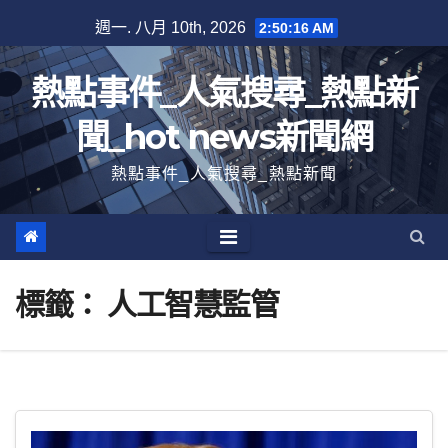
跳
週一. 八月 10th, 2026
2:50:17 AM
至
內
熱點事件_人氣搜尋_熱點新
容
聞_hot news新聞網
熱點事件_人氣搜尋_熱點新聞
標籤：
人工智慧監管