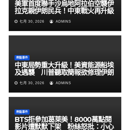
美軍首度聯手沙烏地阿拉伯空襲伊
拉克親伊朗民兵！中東戰火再升級
七月 30, 2026
ADMINS
熱點事件
中東局勢重大升級！美資能源船埃
及遇襲 川普聽取簡報欲修理伊朗
七月 30, 2026
ADMINS
熱點事件
BTS拒參加葛萊美！8000萬點閱
影片遭默默下架 粉絲怒批：小心