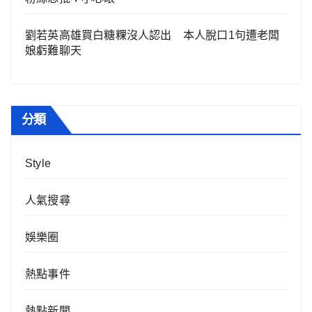
劉若英高雄買白糖粿沒人認出 本人脫口1句遭老闆
娘虧難聊天
分類
Style
人氣搜尋
娛樂圈
熱點事件
熱點新聞