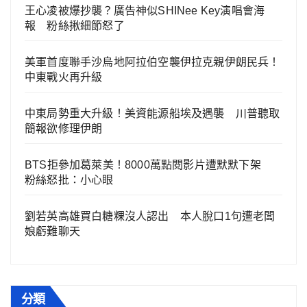
王心凌被爆抄襲？廣告神似SHINee Key演唱會海
報 粉絲揪細節怒了
美軍首度聯手沙烏地阿拉伯空襲伊拉克親伊朗民兵！
中東戰火再升級
中東局勢重大升級！美資能源船埃及遇襲 川普聽取
簡報欲修理伊朗
BTS拒參加葛萊美！8000萬點閱影片遭默默下架
粉絲怒批：小心眼
劉若英高雄買白糖粿沒人認出 本人脫口1句遭老闆
娘虧難聊天
分類