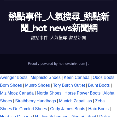
熱點事件_人氣搜尋_熱點新
聞_hot news新聞網
熱點事件_人氣搜尋_熱點新聞
Proudly powered by hotnewsinhk.com
|
.
Avenger Boots
|
Mephisto Shoes
|
Keen Canada
|
Oboz Boots
|
Born Shoes
|
Munro Shoes
|
Tory Burch Outlet
|
Brunt Boots
|
Miz Mooz Canada
|
Norda Shoes
|
Horse Power Boots
|
Aloha
Shoes
|
Strathberry Handbags
|
Munich Zapatillas
|
Zeba
Shoes
Dr. Comfort Shoes
|
Cody James Boots
|
Haix Boots
|
Nordace Canada
|
Hartjes Schoenen
|
Georgia Boot
|
Dolce