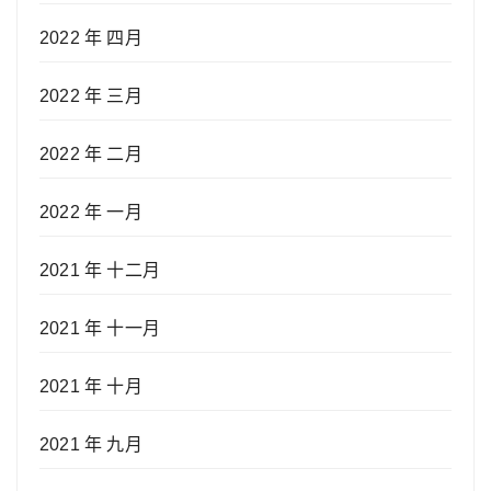
2022 年 四月
2022 年 三月
2022 年 二月
2022 年 一月
2021 年 十二月
2021 年 十一月
2021 年 十月
2021 年 九月