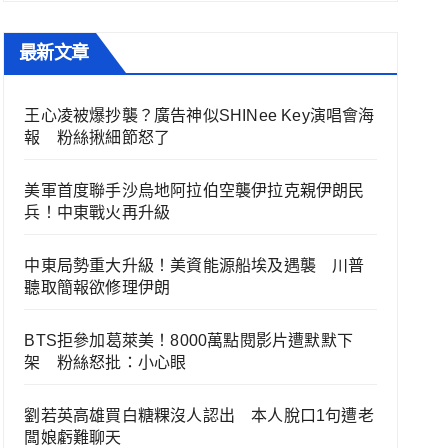
最新文章
王心凌被爆抄襲？廣告神似SHINee Key演唱會海
報 粉絲揪細節怒了
美軍首度聯手沙烏地阿拉伯空襲伊拉克親伊朗民
兵！中東戰火再升級
中東局勢重大升級！美資能源船埃及遇襲 川普
聽取簡報欲修理伊朗
BTS拒參加葛萊美！8000萬點閱影片遭默默下
架 粉絲怒批：小心眼
劉若英高雄買白糖粿沒人認出 本人脫口1句遭老
闆娘虧難聊天