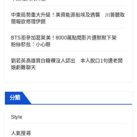
中東局勢重大升級！美資能源船埃及遇襲 川普聽取
簡報欲修理伊朗
BTS拒參加葛萊美！8000萬點閱影片遭默默下架
粉絲怒批：小心眼
劉若英高雄買白糖粿沒人認出 本人脫口1句遭老闆
娘虧難聊天
分類
Style
人氣搜尋