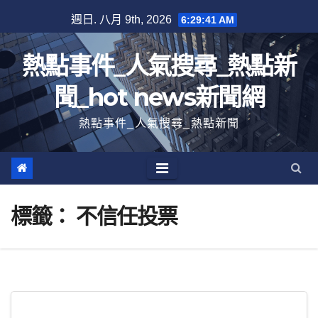
跳
週日. 八月 9th, 2026
6:29:42 AM
至
內
熱點事件_人氣搜尋_熱點新
容
聞_hot news新聞網
熱點事件_人氣搜尋_熱點新聞
標籤：
不信任投票