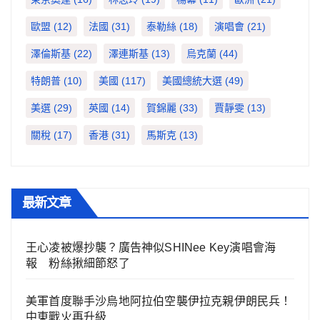
歐盟
(12)
法國
(31)
泰勒絲
(18)
演唱會
(21)
澤倫斯基
(22)
澤連斯基
(13)
烏克蘭
(44)
特朗普
(10)
美國
(117)
美國總統大選
(49)
美選
(29)
英國
(14)
賀錦麗
(33)
賈靜雯
(13)
關稅
(17)
香港
(31)
馬斯克
(13)
最新文章
王心凌被爆抄襲？廣告神似SHINee Key演唱會海
報 粉絲揪細節怒了
美軍首度聯手沙烏地阿拉伯空襲伊拉克親伊朗民兵！
中東戰火再升級