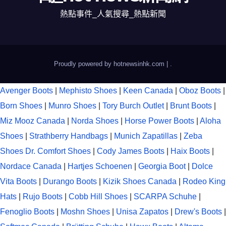
熱點事件_人氣搜尋_熱點新聞
Proudly powered by hotnewsinhk.com
|
.
Avenger Boots
|
Mephisto Shoes
|
Keen Canada
|
Oboz Boots
|
Born Shoes
|
Munro Shoes
|
Tory Burch Outlet
|
Brunt Boots
|
Miz Mooz Canada
|
Norda Shoes
|
Horse Power Boots
|
Aloha
Shoes
|
Strathberry Handbags
|
Munich Zapatillas
|
Zeba
Shoes
Dr. Comfort Shoes
|
Cody James Boots
|
Haix Boots
|
Nordace Canada
|
Hartjes Schoenen
|
Georgia Boot
|
Dolce
Vita Boots
|
Durango Boots
|
Kizik Shoes Canada
|
Rodeo King
Hats
|
Rujo Boots
|
Cobb Hill Shoes
|
SCARPA Schuhe
|
Fenoglio Boots
|
Moshn Shoes
|
Unisa Zapatos
|
Drew's Boots
|