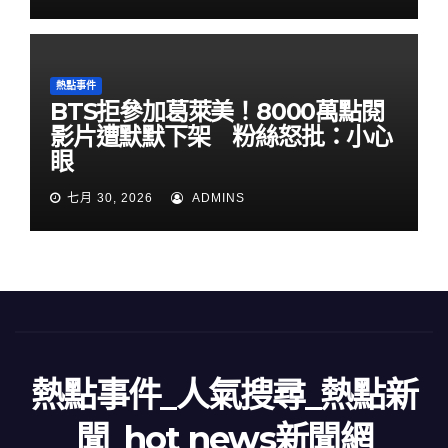
熱點事件
BTS拒參加葛萊美！8000萬點閱
影片遭默默下架 粉絲怒批：小心
眼
七月 30, 2026
ADMINS
熱點事件_人氣搜尋_熱點新
聞_hot news新聞網