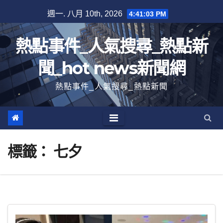
跳
週一. 八月 10th, 2026
4:41:04 PM
至
內
熱點事件_人氣搜尋_熱點新
容
聞_hot news新聞網
熱點事件_人氣搜尋_熱點新聞
標籤：
七夕