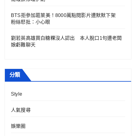
BTS拒參加葛萊美！8000萬點閱影片遭默默下架
粉絲怒批：小心眼
劉若英高雄買白糖粿沒人認出 本人脫口1句遭老闆
娘虧難聊天
分類
Style
人氣搜尋
娛樂圈