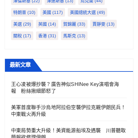
澤倫斯基
(22)
澤連斯基
(13)
烏克蘭
(44)
特朗普
(10)
美國
(117)
美國總統大選
(49)
美選
(29)
英國
(14)
賀錦麗
(33)
賈靜雯
(13)
關稅
(17)
香港
(31)
馬斯克
(13)
最新文章
王心凌被爆抄襲？廣告神似SHINee Key演唱會海
報 粉絲揪細節怒了
美軍首度聯手沙烏地阿拉伯空襲伊拉克親伊朗民兵！
中東戰火再升級
中東局勢重大升級！美資能源船埃及遇襲 川普聽取
簡報欲修理伊朗