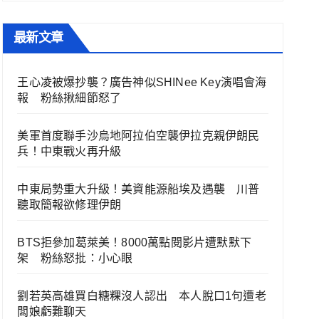
最新文章
王心凌被爆抄襲？廣告神似SHINee Key演唱會海
報 粉絲揪細節怒了
美軍首度聯手沙烏地阿拉伯空襲伊拉克親伊朗民
兵！中東戰火再升級
中東局勢重大升級！美資能源船埃及遇襲 川普
聽取簡報欲修理伊朗
BTS拒參加葛萊美！8000萬點閱影片遭默默下
架 粉絲怒批：小心眼
劉若英高雄買白糖粿沒人認出 本人脫口1句遭老
闆娘虧難聊天