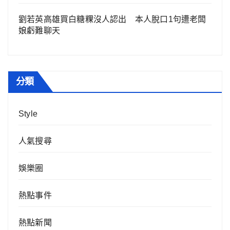
劉若英高雄買白糖粿沒人認出 本人脫口1句遭老闆
娘虧難聊天
分類
Style
人氣搜尋
娛樂圈
熱點事件
熱點新聞