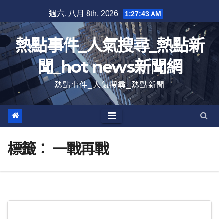
跳
週六. 八月 8th, 2026
1:27:44 AM
至
內
熱點事件_人氣搜尋_熱點新
容
聞_hot news新聞網
熱點事件_人氣搜尋_熱點新聞
標籤：
一戰再戰