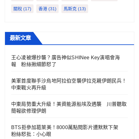
關稅
(17)
香港
(31)
馬斯克
(13)
最新文章
王心凌被爆抄襲？廣告神似SHINee Key演唱會海
報 粉絲揪細節怒了
美軍首度聯手沙烏地阿拉伯空襲伊拉克親伊朗民兵！
中東戰火再升級
中東局勢重大升級！美資能源船埃及遇襲 川普聽取
簡報欲修理伊朗
BTS拒參加葛萊美！8000萬點閱影片遭默默下架
粉絲怒批：小心眼