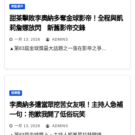
熱點事件
甜茶擊敗李奧納多奪金球影帝！全程與凱
莉詹娜放閃 新舊影帝交鋒
一月 13, 2026
ADMINS
▲第83屆金球獎最大話題之一落在影帝之爭…
娛樂圈
李奧納多遭當眾挖苦女友哏！主持人急補
一句：抱歉我開了低俗玩笑
一月 13, 2026
ADMINS
▲第83屆金球獎上，主持人妮基葛拉瑟開場…