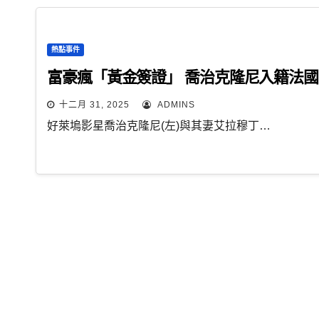
熱點事件
富豪瘋「黃金簽證」 喬治克隆尼入籍法國
十二月 31, 2025
ADMINS
好萊塢影星喬治克隆尼(左)與其妻艾拉穆丁…