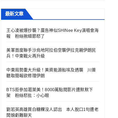
最新文章
王心凌被爆抄襲？廣告神似SHINee Key演唱會海
報 粉絲揪細節怒了
美軍首度聯手沙烏地阿拉伯空襲伊拉克親伊朗民
兵！中東戰火再升級
中東局勢重大升級！美資能源船埃及遇襲 川普
聽取簡報欲修理伊朗
BTS拒參加葛萊美！8000萬點閱影片遭默默下
架 粉絲怒批：小心眼
劉若英高雄買白糖粿沒人認出 本人脫口1句遭老
闆娘虧難聊天