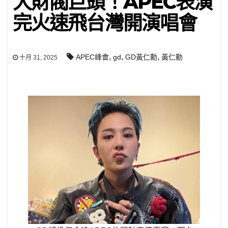
大財閥巨頭！APEC表演
完火速飛台灣開演唱會
,
,
,
APEC峰會
gd
GD黃仁勳
黃仁勳
十月 31, 2025