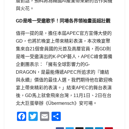
層對話，預料將為韓國AI產業帶來新的合作契機
與火花。
GD是唯一受邀歌手！同場各界領袖畫面超壯觀
值得一提的是，擔任本屆APEC官方宣傳大使的
GD，也將於晚宴上帶來精彩表演，本次晚宴聚
集來自21個會員國的元首及高層官員，而GD則
是唯一受邀演出的K-POP藝人，APEC峰會籌備
企劃團表示：「擁有全球影響力的G-
DRAGON，是最能傳遞APEC所追求的『連結
與永續』價值的最佳人選，我們期待他在歡迎晚
宴上帶來精彩的表演。」結束APEC的舞台表演
後，GD馬上就會飛來台灣，11月1日、2日在台
北大巨蛋舉辦《Übermensch》安可場。
F
T
E
S
a
wi
m
h