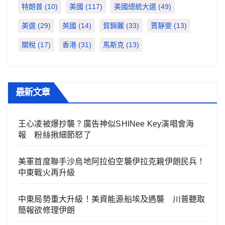
特朗普
(10)
美國
(117)
美國總統大選
(49)
美選
(29)
英國
(14)
賀錦麗
(33)
賈靜雯
(13)
關稅
(17)
香港
(31)
馬斯克
(13)
最新文章
王心凌被爆抄襲？廣告神似SHINee Key演唱會海
報 粉絲揪細節怒了
美軍首度聯手沙烏地阿拉伯空襲伊拉克親伊朗民兵！
中東戰火再升級
中東局勢重大升級！美資能源船埃及遇襲 川普聽取
簡報欲修理伊朗