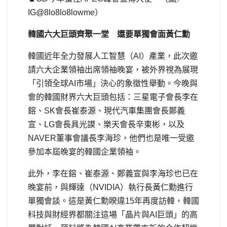
IG@8lo8lo8lowme）
韓國六大巨頭齊聚一堂 還要單獨會面黃仁勳
韓國近年全力發展人工智慧（AI）產業，此次邀
請六大企業領袖出席領袖晚宴，被外界視為展現
「引領全球AI市場」決心的象徵性舉動。今晚與
會的韓國財界六大巨頭包括：三星電子會長李在
鎔、SK會長崔泰源、現代汽車集團會長鄭義
宣、LG會長具光謨、樂天會長辛東彬，以及
NAVER董事會議長李海珍，他們也是唯一受邀
參加本屆晚宴的韓國企業領袖。
此外，李在鎔、崔泰源、鄭義宣與李海珍也已在
晚宴前，與輝達（NVIDIA）執行長黃仁勳進行
單獨會談。這是黃仁勳睽違15年再度訪韓，韓國
科技與財經界都關注這場「晶片與AI巨頭」的高