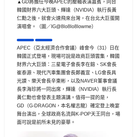
▲GD將擔任今晚APEC的壓軸表演嘉賓，同台
韓國財界六大巨頭、輝達（NVIDIA）執行長黃
仁勳之後，就會火速飛來台灣，在台北大巨蛋開
演唱會。（圖／IG@8lo8lo8lowme）
APEC（亞太經濟合作會議）峰會今（31）日在
韓國正式登場，現場可說是政商巨頭雲集，韓國
財界六大巨頭：三星電子會長李在鎔、SK會長
崔泰源、現代汽車集團會長鄭義宣、LG會長具
光謨、樂天會長辛東彬，以及NAVER董事會議
長李海珍將一同出席，輝達（NVIDIA）執行長
黃仁勳也會發表主題演講。值得一提的是，
GD（G-DRAGON，本名權志龍）確定登上晚宴
舞台演出，全球政商名流與K-POP天王同台，場
面可說是前所未見的豪華。