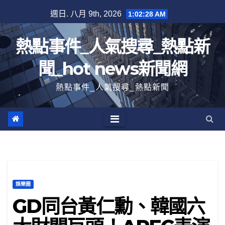
跳
週日. 八月 9th, 2026
1:02:29 AM
至
內
熱點事件_人氣搜尋_熱點新
容
聞_hot news新聞網
熱點事件_人氣搜尋_熱點新聞
娛樂圈
GD同台黃仁勳、韓國六