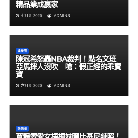
精品業成贏家
七月 5, 2026
ADMINS
娛樂圈
陳冠希怒轟NBA裁判！點名文班
亞馬摔人沒吹 嗆：假正經的乖寶
寶
六月 9, 2026
ADMINS
娛樂圈
賈靜雯愛女梧桐妹曬比基尼辣照！