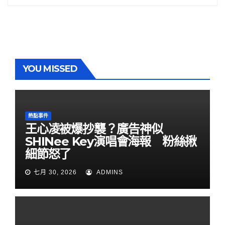
YOU MISSED
熱點事件
王心凌被爆抄襲？廣告神似
SHINee Key演唱會海報 粉絲揪
細節怒了
七月 30, 2026
ADMINS