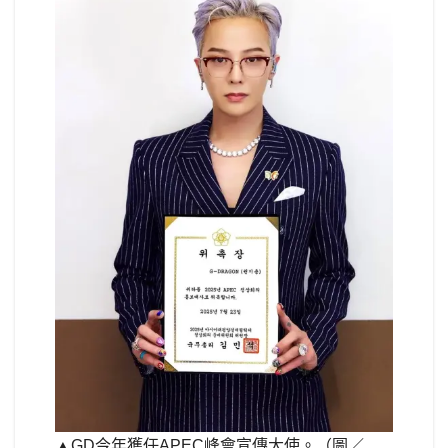
▲GD今年獲任APEC峰會宣傳大使。（圖／