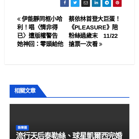
c
tt
ail
ar
e
er
e
文
伊能靜同框小哈
蔡依林首登大巨蛋！
b
利！唱〈情非得
《PLEASURE》陪
章
o
已〉遭版權警告
粉絲過歲末 11/22
o
導
她神回：零頭給他
搶票一次看
k
覽
相關文章
娛樂圈
流行天后泰勒絲、球星凱爾西完婚