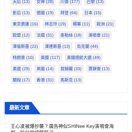
天后
(13)
女神
(28)
川普
(177)
巴黎
(13)
影后
(13)
德國
(19)
拜登
(64)
日本
(15)
東京奧運
(16)
林志玲
(19)
楊冪
(11)
歐洲
(21)
歐盟
(12)
法國
(31)
泰勒絲
(18)
演唱會
(21)
澤倫斯基
(22)
澤連斯基
(13)
烏克蘭
(44)
特朗普
(10)
美國
(117)
美國總統大選
(49)
美選
(29)
英國
(14)
賀錦麗
(33)
賈靜雯
(13)
關稅
(17)
香港
(31)
馬斯克
(13)
最新文章
王心凌被爆抄襲？廣告神似SHINee Key演唱會海