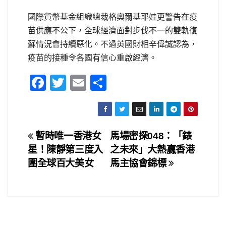
國際貨幣基金組織總裁格奧爾基耶娃更警告在疫
苗供應不公下，全球經濟面對步伐不一的雙軌復
蘇情況會持續惡化。不過英國財相辛偉誠認為，
疫苗的接種令各國有信心重啟經濟。
F
T
E
S
a
wi
m
h
c
tt
ail
ar
e
er
e
文
暫時唯一香港女
馬場密探048：「錶
b
星！陳靜第三度入
之未來」大熱贏香港
章
o
圍全球百大美女
馬主協會錦標
o
導
k
覽