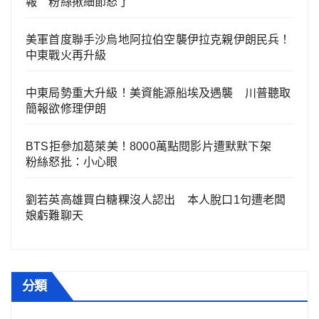
報 粉絲揪細節怒了
美軍首度聯手沙烏地阿拉伯空襲伊拉克親伊朗民兵！
中東戰火再升級
中東局勢重大升級！美資能源船埃及遇襲 川普聽取
簡報欲修理伊朗
BTS拒參加葛萊美！8000萬點閱影片遭默默下架
粉絲怒批：小心眼
劉若英高雄買白糖粿沒人認出 本人脫口1句遭老闆
娘虧難聊天
分類