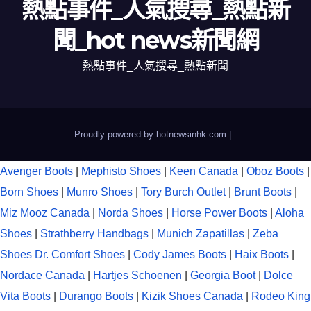
熱點事件_人氣搜尋_熱點新
聞_hot news新聞網
熱點事件_人氣搜尋_熱點新聞
Proudly powered by hotnewsinhk.com
|
.
Avenger Boots
|
Mephisto Shoes
|
Keen Canada
|
Oboz Boots
|
Born Shoes
|
Munro Shoes
|
Tory Burch Outlet
|
Brunt Boots
|
Miz Mooz Canada
|
Norda Shoes
|
Horse Power Boots
|
Aloha
Shoes
|
Strathberry Handbags
|
Munich Zapatillas
|
Zeba
Shoes
Dr. Comfort Shoes
|
Cody James Boots
|
Haix Boots
|
Nordace Canada
|
Hartjes Schoenen
|
Georgia Boot
|
Dolce
Vita Boots
|
Durango Boots
|
Kizik Shoes Canada
|
Rodeo King