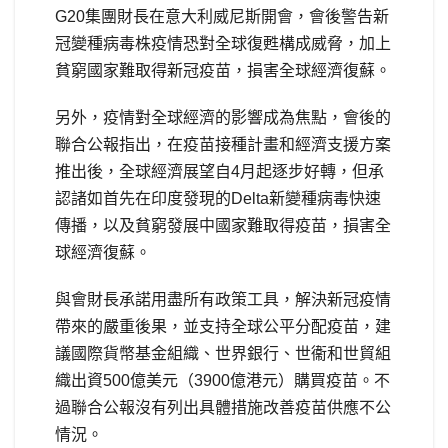
G20集團財長在意大利威尼斯開會，會後警告新
冠變種病毒株疫情恐對全球復甦構成威脅，加上
貧窮國家難取得新冠疫苗，損害全球經濟復蘇。
另外，疫情對全球經濟的影響成為焦點，會後的
聯合公報指出，在疫苗接種計畫和經濟支援方案
推出後，全球經濟展望自4月起逐步好轉，但承
認諸如首先在印度發現的Delta新變種病毒快速
傳播，以及貧窮發展中國家難取得疫苗，損害全
球經濟復蘇。
與會財長承諾用盡所有政策工具，解決新冠疫情
帶來的嚴重後果，並支持全球公平分配疫苗，建
議國際貨幣基金組織、世界銀行、世衞和世貿組
織出資500億美元（3900億港元）購買疫苗。不
過聯合公報沒有列出具體措施改善疫苗供應不公
情況。