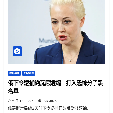
熱點事件
熱點新聞
俄下令逮捕納瓦尼遺孀 打入恐怖分子黑
名單
七月 13, 2024
ADMINS
俄羅斯當局繼2天前下令逮捕已故反對派領袖…