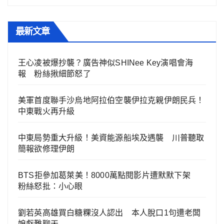
最新文章
王心凌被爆抄襲？廣告神似SHINee Key演唱會海
報 粉絲揪細節怒了
美軍首度聯手沙烏地阿拉伯空襲伊拉克親伊朗民兵！
中東戰火再升級
中東局勢重大升級！美資能源船埃及遇襲 川普聽取
簡報欲修理伊朗
BTS拒參加葛萊美！8000萬點閱影片遭默默下架
粉絲怒批：小心眼
劉若英高雄買白糖粿沒人認出 本人脫口1句遭老闆
娘虧難聊天