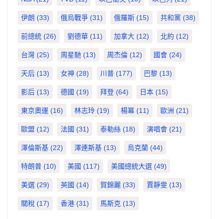
伊朗
(33)
俄烏戰爭
(31)
俄羅斯
(15)
共和黨
(38)
前總統
(26)
劉德華
(11)
加拿大
(12)
北約
(12)
台灣
(25)
周星馳
(13)
周杰倫
(12)
國會
(24)
天后
(13)
女神
(28)
川普
(177)
巴黎
(13)
影后
(13)
德國
(19)
拜登
(64)
日本
(15)
東京奧運
(16)
林志玲
(19)
楊冪
(11)
歐洲
(21)
歐盟
(12)
法國
(31)
泰勒絲
(18)
演唱會
(21)
澤倫斯基
(22)
澤連斯基
(13)
烏克蘭
(44)
特朗普
(10)
美國
(117)
美國總統大選
(49)
美選
(29)
英國
(14)
賀錦麗
(33)
賈靜雯
(13)
關稅
(17)
香港
(31)
馬斯克
(13)