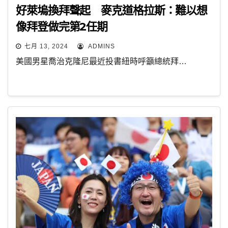
好萊塢換拜聲起 麥克道格拉斯：難以想
像拜登做完第2任期
七月 13, 2024
ADMINS
美國男星喬治克隆尼最近投書紐時呼籲總統拜…