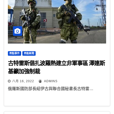
熱點事件
熱點新聞
古特雷斯倡扎波羅熱建立非軍事區 澤連斯
基籲加強制裁
八月 16, 2022
ADMINS
俄羅斯國防部長紹伊古與聯合國秘書長古特雷…