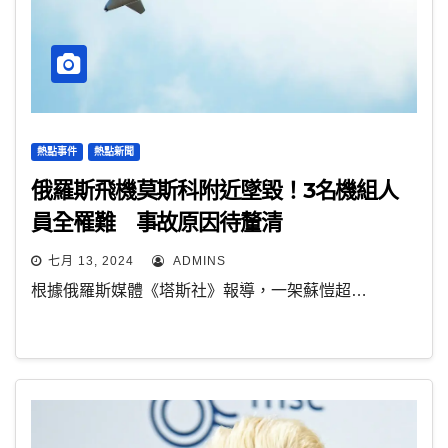
熱點事件
熱點新聞
俄羅斯飛機莫斯科附近墜毀！3名機組人
員全罹難 事故原因待釐清
七月 13, 2024
ADMINS
根據俄羅斯媒體《塔斯社》報導，一架蘇愷超…