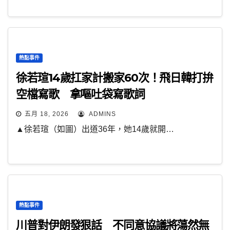
熱點事件
徐若瑄14歲扛家計搬家60次！飛日韓打拚
空檔寫歌 拿嘔吐袋寫歌詞
五月 18, 2026
ADMINS
▲徐若瑄（如圖）出道36年，她14歲就開…
熱點事件
川普對伊朗發狠話 不同意協議將蕩然無