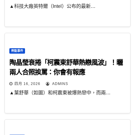
▲科技大廠英特爾（Intel）公布的最新…
熱點事件
陶晶瑩衰捲「柯震東舒華熱戀風波」！曬
兩人合照挨罵：你會有報應
四月 16, 2026
ADMINS
▲葉舒華（如圖）和柯震東被爆熱戀中，而兩…