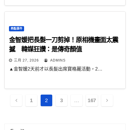
熱點事件
金智媛把長髮一刀剪掉！原相機畫面太震
撼 韓媒狂讚：是傳奇顏值
三月 27, 2026
ADMINS
▲金智媛2天前才以長髮出席寶格麗活動，2…
文
1
2
3
…
167
章
分