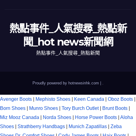
熱點事件_人氣搜尋_熱點新
聞_hot news新聞網
熱點事件_人氣搜尋_熱點新聞
Proudly powered by hotnewsinhk.com
|
.
Avenger Boots
|
Mephisto Shoes
|
Keen Canada
|
Oboz Boots
|
Born Shoes
|
Munro Shoes
|
Tory Burch Outlet
|
Brunt Boots
|
Miz Mooz Canada
|
Norda Shoes
|
Horse Power Boots
|
Aloha
Shoes
|
Strathberry Handbags
|
Munich Zapatillas
|
Zeba
Shoes
Dr. Comfort Shoes
|
Cody James Boots
|
Haix Boots
|