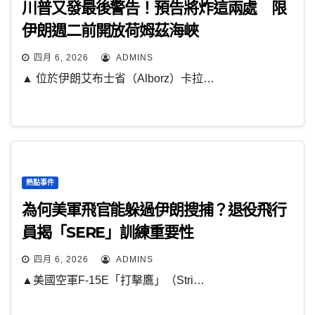
川普又發最後警告！預告將炸這兩處 限
伊朗週二前開放荷姆茲海峽
四月 6, 2026
ADMINS
▲ 位於伊朗艾布士省（Alborz）卡拉…
熱點事件
為何美軍飛官能躲過伊朗搜捕？退役飛行
員揭「SERE」訓練重要性
四月 6, 2026
ADMINS
▲美國空軍F-15E「打擊鷹」（Stri…