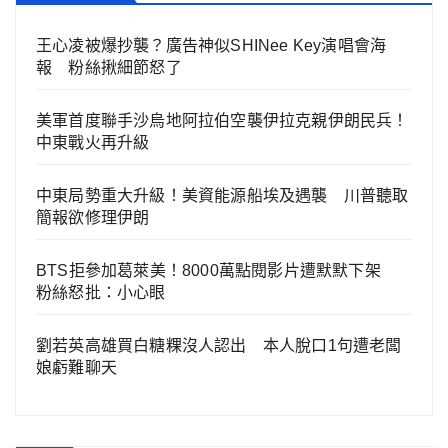
王心凌被爆抄襲？廣告神似SHINee Key演唱會海
報 粉絲揪細節怒了
美軍首度聯手沙烏地阿拉伯空襲伊拉克親伊朗民兵！
中東戰火再升級
中東局勢重大升級！美資能源船埃及遇襲 川普聽取
簡報欲修理伊朗
BTS拒參加葛萊美！8000萬點閱影片遭默默下架
粉絲怒批：小心眼
劉若英高雄買白糖粿沒人認出 本人脫口1句遭老闆
娘虧難聊天