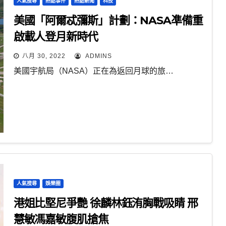
人氣搜尋
熱點事件
熱點新聞
科技
美國「阿爾忒彌斯」計劃：NASA凖備重
啟載人登月新時代
八月 30, 2022
ADMINS
美國宇航局（NASA）正在為返回月球的旅…
人氣搜尋
娛樂圈
港姐比堅尼爭艷 徐麟林鈺洧胸戰吸睛 邢
慧敏馮嘉敏腹肌搶焦