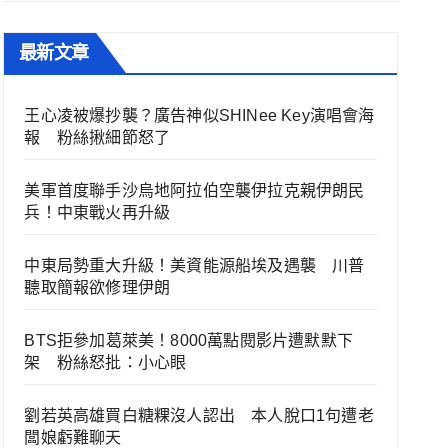
最新文章
王心凌被爆抄襲？廣告神似SHINee Key演唱會海
報 粉絲揪細節怒了
美軍首度聯手沙烏地阿拉伯空襲伊拉克親伊朗民
兵！中東戰火再升級
中東局勢重大升級！美資能源船埃及遇襲 川普
聽取簡報欲修理伊朗
BTS拒參加葛萊美！8000萬點閱影片遭默默下
架 粉絲怒批：小心眼
劉若英高雄買白糖粿沒人認出 本人脫口1句遭老
闆娘虧難聊天