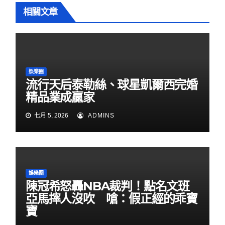
相關文章
娛樂圈
流行天后泰勒絲、球星凱爾西完婚
精品業成贏家
七月 5, 2026
ADMINS
娛樂圈
陳冠希怒轟NBA裁判！點名文班
亞馬摔人沒吹 嗆：假正經的乖寶
寶