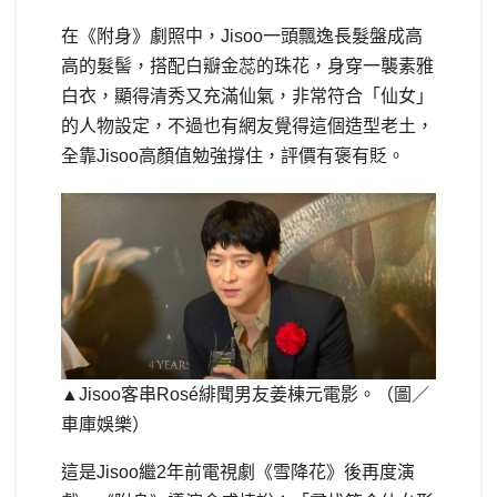
在《附身》劇照中，Jisoo一頭飄逸長髮盤成高
高的髮髻，搭配白瓣金蕊的珠花，身穿一襲素雅
白衣，顯得清秀又充滿仙氣，非常符合「仙女」
的人物設定，不過也有網友覺得這個造型老土，
全靠Jisoo高顏值勉強撐住，評價有褒有貶。
▲Jisoo客串Rosé緋聞男友姜棟元電影。（圖／
車庫娛樂）
這是Jisoo繼2年前電視劇《雪降花》後再度演