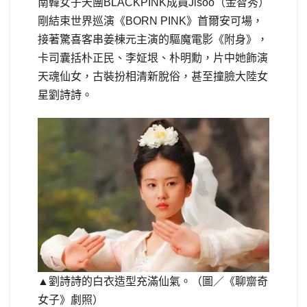
南韓女子天團BLACKPINK成員Jisoo（金智秀）
剛結束世界巡演《BORN PINK》首爾安可場，
接著驚喜客串姜棟元主演的驅魔電影《附身》，
卡司囊括朴正民、李姃垠、朴明勳，片中她飾演
天魂仙女，古裝扮相清新脫俗，甚至撞臉大陸女
星劉詩詩。
▲劉詩詩的白衣造型充滿仙氣。（圖／《聊齋奇
女子》劇照）