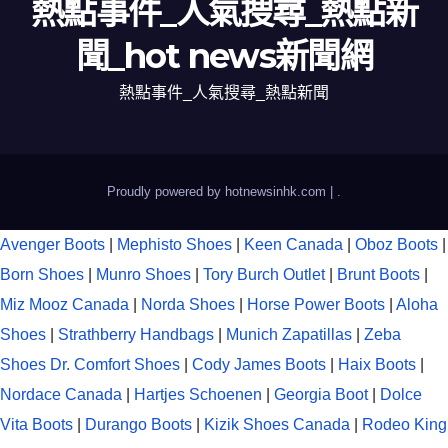
熱點事件_人氣搜尋_熱點新
聞_hot news新聞網
熱點事件_人氣搜尋_熱點新聞
Proudly powered by hotnewsinhk.com
|
.
Avenger Boots
|
Mephisto Shoes
|
Keen Canada
|
Oboz Boots
|
Born Shoes
|
Munro Shoes
|
Tory Burch Outlet
|
Brunt Boots
|
Miz Mooz Canada
|
Norda Shoes
|
Horse Power Boots
|
Aloha
Shoes
|
Strathberry Handbags
|
Munich Zapatillas
|
Zeba
Shoes
Dr. Comfort Shoes
|
Cody James Boots
|
Haix Boots
|
Nordace Canada
|
Hartjes Schoenen
|
Georgia Boot
|
Dolce
Vita Boots
|
Durango Boots
|
Kizik Shoes Canada
|
Rodeo King