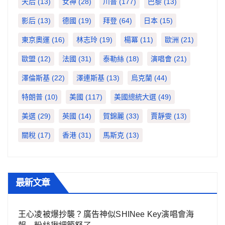
天后
(13)
女神
(28)
川普
(177)
巴黎
(13)
影后
(13)
德國
(19)
拜登
(64)
日本
(15)
東京奧運
(16)
林志玲
(19)
楊冪
(11)
歐洲
(21)
歐盟
(12)
法國
(31)
泰勒絲
(18)
演唱會
(21)
澤倫斯基
(22)
澤連斯基
(13)
烏克蘭
(44)
特朗普
(10)
美國
(117)
美國總統大選
(49)
美選
(29)
英國
(14)
賀錦麗
(33)
賈靜雯
(13)
關稅
(17)
香港
(31)
馬斯克
(13)
最新文章
王心凌被爆抄襲？廣告神似SHINee Key演唱會海