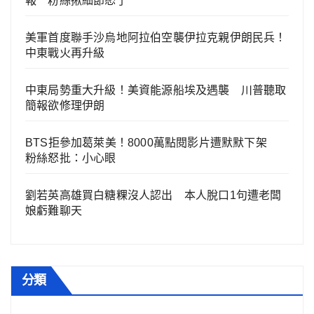
報 粉絲揪細節怒了
美軍首度聯手沙烏地阿拉伯空襲伊拉克親伊朗民兵！
中東戰火再升級
中東局勢重大升級！美資能源船埃及遇襲 川普聽取
簡報欲修理伊朗
BTS拒參加葛萊美！8000萬點閱影片遭默默下架
粉絲怒批：小心眼
劉若英高雄買白糖粿沒人認出 本人脫口1句遭老闆
娘虧難聊天
分類