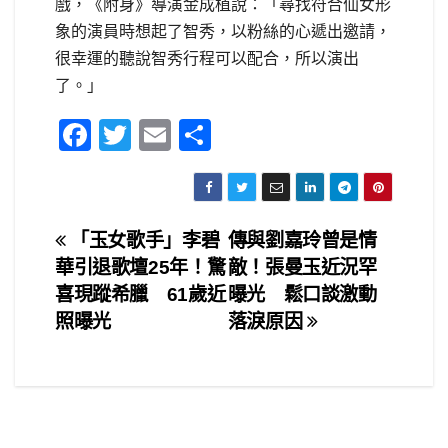
戲，《附身》導演金成植說：「尋找符合仙女形
象的演員時想起了智秀，以粉絲的心遞出邀請，
很幸運的聽說智秀行程可以配合，所以演出
了。」
F
T
E
S
a
wi
m
h
c
tt
ail
ar
e
er
e
文
「玉女歌手」李碧
傳與劉嘉玲曾是情
b
華引退歌壇25年！驚
敵！張曼玉近況罕
章
o
喜現蹤希臘 61歲近
曝光 鬆口談激動
o
導
照曝光
落淚原因
k
覽