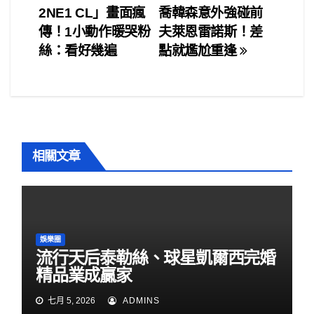
b
2NE1 CL」畫面瘋
喬韓森意外強碰前
章
o
傳！1小動作暖哭粉
夫萊恩雷諾斯！差
o
導
絲：看好幾遍
點就尷尬重逢
k
覽
相關文章
娛樂圈
流行天后泰勒絲、球星凱爾西完婚
精品業成贏家
七月 5, 2026
ADMINS