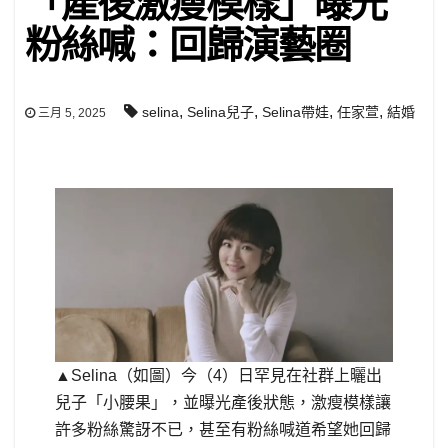
「產後激瘦模樣」曝光
粉絲喊：回歸演藝圈
,
,
,
,
selina
Selina兒子
Selina帶娃
任家萱
結婚
三月 5, 2025
▲Selina（如圖）今（4）日罕見在社群上曬出
兒子「小腰果」，並曝光產後狀態，激瘦模樣讓
許多粉絲驚訝不已，甚至有粉絲喊道希望她回歸