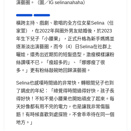
演藝圈。（圖／IG selinanahaha）
橫跨主持、戲劇、歌唱的全方位女星Selina（任
家萱），在2022年與圈外男友結婚後，於2023
年生下兒子「小腰果」，正式升格為新手媽媽並
逐漸淡出演藝圈，而今（4）日Selina在社群上
曬娃，還秀出近期剪的短髮造型，激瘦模樣讓粉
絲讚嘆不已，「瘦超多的」、「娜娜瘦了很
多。」更有粉絲敲碗她回歸演藝圈。
Selina也感嘆時間過的非常快，轉眼間兒子也到
了調皮的年紀：「總覺得時間過得好快，孩子長
得好快！不知不覺小腰果也開始頑皮了起來。每
天好像都有用不完的電力，也是讓我非常傷腦
筋！有時候喜歡到處探險，不會乖乖待在同一個
地方。」