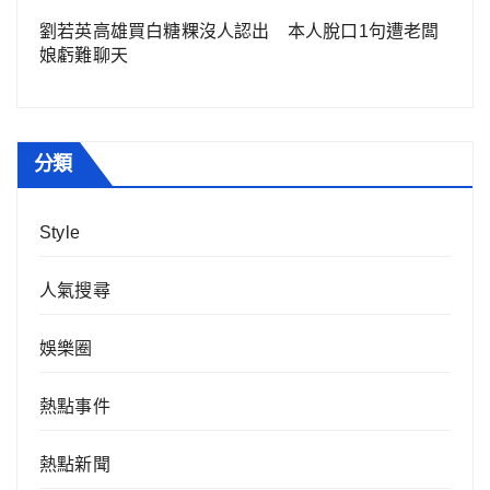
劉若英高雄買白糖粿沒人認出 本人脫口1句遭老闆
娘虧難聊天
分類
Style
人氣搜尋
娛樂圈
熱點事件
熱點新聞