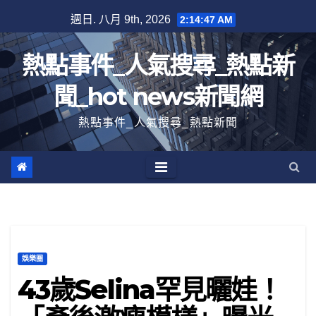
跳
週日. 八月 9th, 2026
2:14:48 AM
至
內
熱點事件_人氣搜尋_熱點新
容
聞_hot news新聞網
熱點事件_人氣搜尋_熱點新聞
娛樂圈
43歲Selina罕見曬娃！