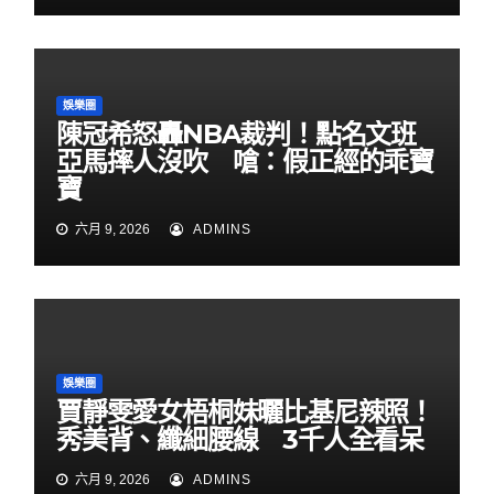
娛樂圈
陳冠希怒轟NBA裁判！點名文班
亞馬摔人沒吹 嗆：假正經的乖寶
寶
六月 9, 2026
ADMINS
娛樂圈
賈靜雯愛女梧桐妹曬比基尼辣照！
秀美背、纖細腰線 3千人全看呆
六月 9, 2026
ADMINS