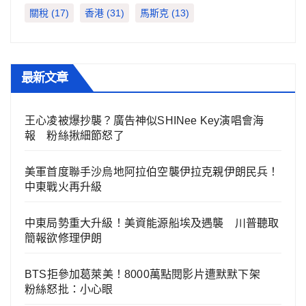
關稅
(17)
香港
(31)
馬斯克
(13)
最新文章
王心凌被爆抄襲？廣告神似SHINee Key演唱會海
報 粉絲揪細節怒了
美軍首度聯手沙烏地阿拉伯空襲伊拉克親伊朗民兵！
中東戰火再升級
中東局勢重大升級！美資能源船埃及遇襲 川普聽取
簡報欲修理伊朗
BTS拒參加葛萊美！8000萬點閱影片遭默默下架
粉絲怒批：小心眼