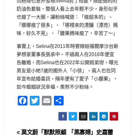
而粉絲也意外發現Selina剪了短髮，搭配簡約的
奶油色套裝，整個人看上去年輕不少，身形似乎
也瘦了一大圈，讓粉絲喊道：「瘦超多的」、
「娜娜瘦了很多」、「哪裡來的漂釀（漂亮）媽
咪，好久不見」、「腰果媽咪瘦了，辛苦了～」
事實上，Selina在2011年時曾嫁給福爾摩沙台新
夢想家董事長張承中，不過兩人在2016年便宣
告離婚，而Selina也在2022年公開姐弟戀，曝光
男友是小她7歲的圈外人「小徐」，兩人也在同
年宣布結婚喜訊，隔年便有了愛子「小腰果」，
如今婚姻狀況幸福，羨煞不少粉絲。
F
T
E
S
a
wi
m
h
c
tt
ail
ar
e
er
e
文
莫文蔚「默默照顧
「黑寡婦」史嘉蕾