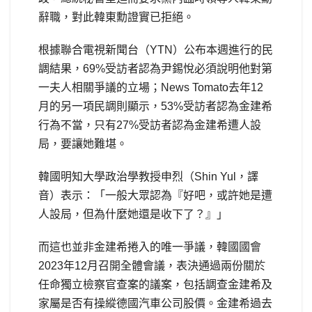
辭職，對此韓東勳證實已拒絕。
根據聯合電視新聞台（YTN）公布本週進行的民
調結果，69%受訪者認為尹錫悅必須說明他對第
一夫人相關爭議的立場；News Tomato去年12
月的另一項民調則顯示，53%受訪者認為金建希
行為不當，只有27%受訪者認為金建希遭人設
局，要讓她難堪。
韓國明知大學政治學教授申烈（Shin Yul，譯
音）表示：「一般大眾認為『好吧，或許她是遭
人設局，但為什麼她還是收下了？』」
而這也並非金建希捲入的唯一爭議，韓國國會
2023年12月召開全體會議，表決通過兩份關於
任命獨立檢察官查案的議案，包括調查金建希及
家屬是否有操縱德國汽車公司股價。金建希過去