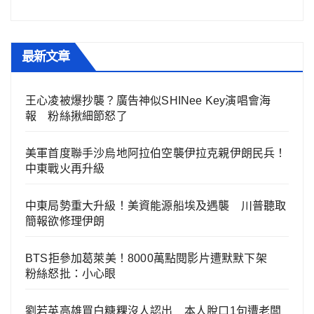
最新文章
王心凌被爆抄襲？廣告神似SHINee Key演唱會海
報 粉絲揪細節怒了
美軍首度聯手沙烏地阿拉伯空襲伊拉克親伊朗民兵！
中東戰火再升級
中東局勢重大升級！美資能源船埃及遇襲 川普聽取
簡報欲修理伊朗
BTS拒參加葛萊美！8000萬點閱影片遭默默下架
粉絲怒批：小心眼
劉若英高雄買白糖粿沒人認出 本人脫口1句遭老闆