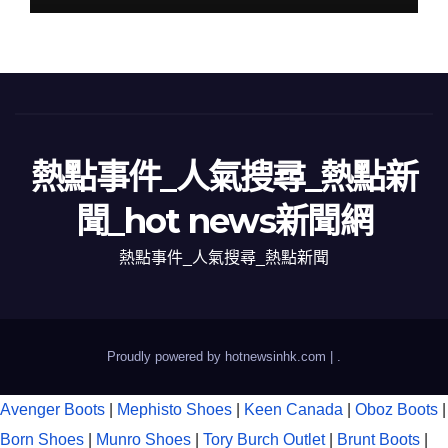
熱點事件_人氣搜尋_熱點新
聞_hot news新聞網
熱點事件_人氣搜尋_熱點新聞
Proudly powered by hotnewsinhk.com
|
.
Avenger Boots
|
Mephisto Shoes
|
Keen Canada
|
Oboz Boots
|
Born Shoes
|
Munro Shoes
|
Tory Burch Outlet
|
Brunt Boots
|