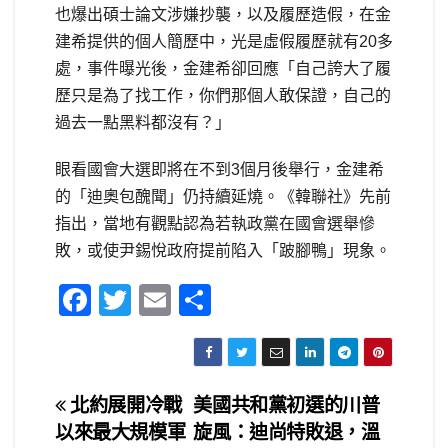
也爆出碩士論文涉嫌抄襲，以及履歷造假，在金
建希提供的個人簡歷中，光是虛假履歷就有20多
處，事件曝光後，金建希卻回應「自己誇大了履
歷只是為了找工作，你們那個人敢保證，自己的
過去一點黑料都沒有？」
眼看國會大選即將在不到3個月後舉行，金建希
的「迪奧包醜聞」仍持續延燒。《韓聯社》先前
指出，當地有觀點認為若執政黨在國會選舉慘
敗，或使尹錫悅政府提前陷入「跛腳鴨」現象。
F
T
E
S
a
wi
m
h
c
tt
ail
ar
e
er
e
文
北約展開冷戰
美國共和黨初選的川普
b
以來最大規模軍
旋風：迪尚特敗退，溫