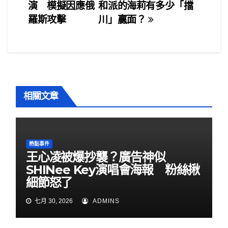
章
o
演 模擬因應俄
和派的海莉有多少「擋
o
導
羅斯攻擊
川」贏面？
k
覽
相關文章
熱點事件
王心凌被爆抄襲？廣告神似
SHINee Key演唱會海報 粉絲揪
細節怒了
七月 30, 2026
ADMINS