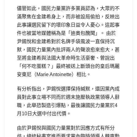
儘管如此，國民力量黨許多黨員認為，大眾的不
滿聚焦在金建希身上，而非被設局偷拍，反映出
此事讓選民留下的壞印象日益令人憂心。這起事
件也被當地媒體稱為是「迪奧包醜聞」。 由於
尹錫悅和金建希對於名牌手袋風波一直保持沉
默，國民力量黨內批評兩人的聲浪愈來愈大，甚
至將金建希與法國大革命時生活豪奢、曾說出
「何不吃蛋糕？」最終被送上斷頭台的皇后瑪麗
安東尼（Marie Antoinette）相比。
有分析指出，尹錫悅選擇保持緘默，還因黨內成
員對此事立場不同而於週末施壓執政黨領導人辭
職，此舉恐製造引爆點，最後讓國民力量黨於4
月10日大選中付出代價。
由於尹錫悅與國民力量黨對於因應方式有所分
歧，總統秘書室進而要求黨內臨時領導人韓東勳