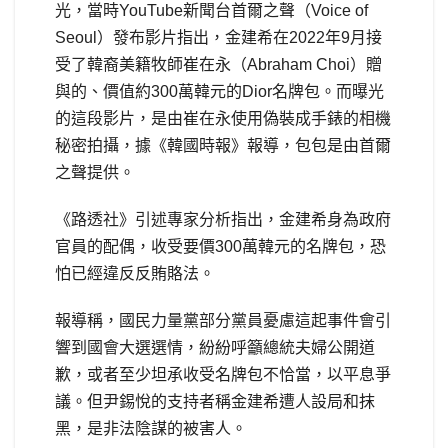
光，當時YouTube新聞台首爾之聲（Voice of
Seoul）發布影片指出，金建希在2022年9月接
受了韓裔美籍牧師崔在永（Abraham Choi）贈
與的、價值約300萬韓元的Dior名牌包。而曝光
的這段影片，是由崔在永使用偽裝成手錶的相機
秘密拍攝，據《韓國時報》報導，包包是由首爾
之聲提供。
《路透社》引述專家分析指出，金建希身為政府
官員的配偶，收受要價300萬韓元的名牌包，恐
怕已經違反反賄賂法。
報導稱，國民力量黨部分黨員憂慮這起事件會引
響到國會大選選情，紛紛呼籲總統夫婦公開道
歉，或者至少坦承收受名牌包不恰當，以平息爭
議。但尹錫悅的支持者稱金建希遭人設局和抹
黑，是非法陰謀的被害人。