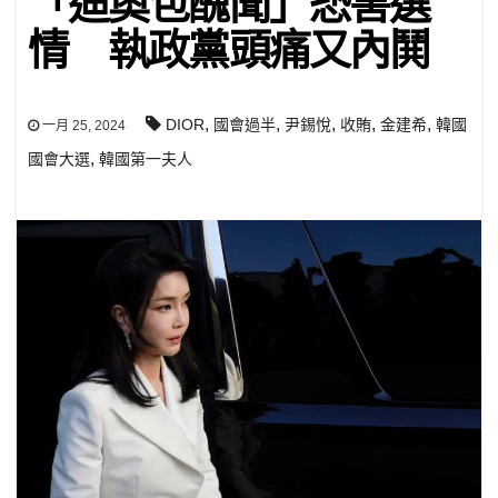
「迪奧包醜聞」恐害選
情 執政黨頭痛又內鬨
,
,
,
,
,
DIOR
國會過半
尹錫悅
收賄
金建希
韓國
一月 25, 2024
,
國會大選
韓國第一夫人