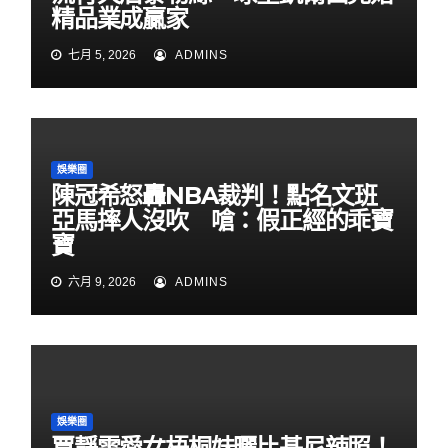
精品業成贏家
七月 5, 2026
ADMINS
娛樂圈
陳冠希怒轟NBA裁判！點名文班
亞馬摔人沒吹 嗆：假正經的乖寶
寶
六月 9, 2026
ADMINS
娛樂圈
賈靜雯愛女梧桐妹曬比基尼辣照！