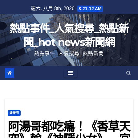
跳
週六. 八月 8th, 2026
8:21:13 AM
至
內
熱點事件_人氣搜尋_熱點新
容
聞_hot news新聞網
熱點事件_人氣搜尋_熱點新聞
娛樂圈
阿湯哥都吃癟！《香草天