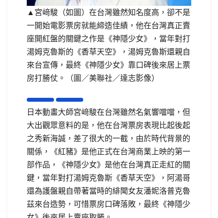
▲宮﨑駿（如圖）在台灣雖然知名度高，卻不是
一開始電影票房就能締造佳績，他在台灣真正賣
座開紅盤的關鍵之作是《神隱少女》，當年對打
湯姆克魯斯的《香草天空》，湯姆克魯斯還親自
來台宣傳，最終《神隱少女》靠口碑後來居上票
房打勝仗。（圖／美聯社／達志影像）
日本動畫大師宮﨑駿在台灣雖然名氣響噹噹，但
大出觀眾意料的是，他在台灣票房表現比起後起
之秀新海誠，差了很大的一截，由於時代背景的
關係，《紅豬》是他正式在台灣商業上映的第一
部作品，《神隱少女》是他在台灣真正走紅的關
鍵，當年對打湯姆克魯斯《香草天空》，阿湯哥
還為護盤親自帶著當時的緋聞女友潘妮洛普克魯
茲來台造勢，可惜票房口碑落敗，最終《神隱少
女》後來居上賣座取勝。