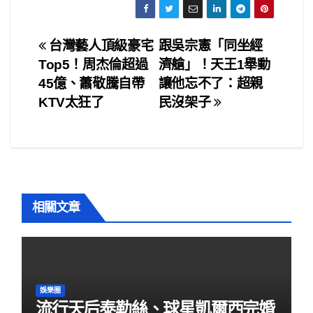
c
tt
ail
ar
e
er
e
文
台灣藝人頂級豪宅
跟吳宗憲「同坐經
b
Top5！周杰倫超過
濟艙」！天王1舉動
章
o
45億、蕭敬騰自帶
讓他忘不了：超親
o
導
KTV太狂了
民沒架子
k
覽
相關文章
娛樂圈
流行天后泰勒絲、球星凱爾西完婚