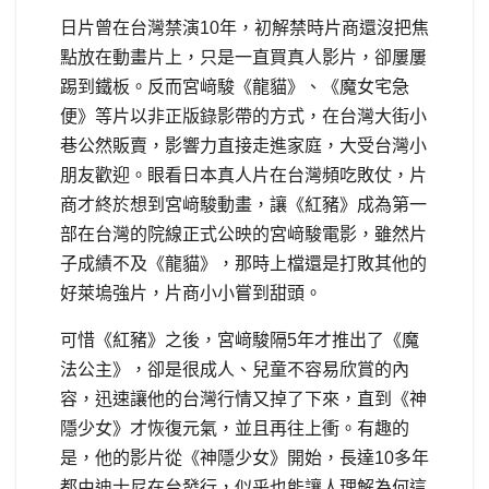
日片曾在台灣禁演10年，初解禁時片商還沒把焦
點放在動畫片上，只是一直買真人影片，卻屢屢
踢到鐵板。反而宮﨑駿《龍貓》、《魔女宅急
便》等片以非正版錄影帶的方式，在台灣大街小
巷公然販賣，影響力直接走進家庭，大受台灣小
朋友歡迎。眼看日本真人片在台灣頻吃敗仗，片
商才終於想到宮﨑駿動畫，讓《紅豬》成為第一
部在台灣的院線正式公映的宮﨑駿電影，雖然片
子成績不及《龍貓》，那時上檔還是打敗其他的
好萊塢強片，片商小小嘗到甜頭。
可惜《紅豬》之後，宮﨑駿隔5年才推出了《魔
法公主》，卻是很成人、兒童不容易欣賞的內
容，迅速讓他的台灣行情又掉了下來，直到《神
隱少女》才恢復元氣，並且再往上衝。有趣的
是，他的影片從《神隱少女》開始，長達10多年
都由迪士尼在台發行，似乎也能讓人理解為何這