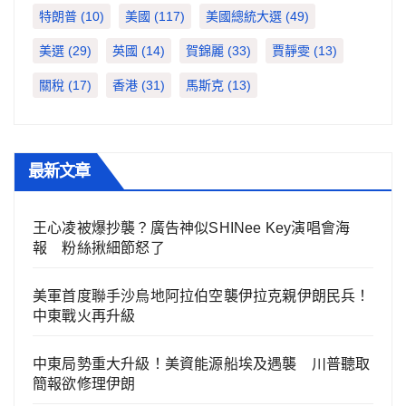
特朗普
(10)
美國
(117)
美國總統大選
(49)
美選
(29)
英國
(14)
賀錦麗
(33)
賈靜雯
(13)
關稅
(17)
香港
(31)
馬斯克
(13)
最新文章
王心凌被爆抄襲？廣告神似SHINee Key演唱會海
報 粉絲揪細節怒了
美軍首度聯手沙烏地阿拉伯空襲伊拉克親伊朗民兵！
中東戰火再升級
中東局勢重大升級！美資能源船埃及遇襲 川普聽取
簡報欲修理伊朗