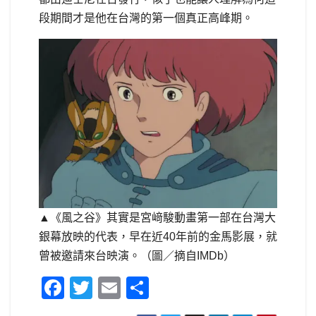
段期間才是他在台灣的第一個真正高峰期。
▲《風之谷》其實是宮﨑駿動畫第一部在台灣大
銀幕放映的代表，早在近40年前的金馬影展，就
曾被邀請來台映演。（圖／摘自IMDb）
F
T
E
S
a
wi
m
h