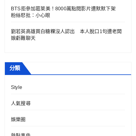
BTS拒參加葛萊美！8000萬點閱影片遭默默下架
粉絲怒批：小心眼
劉若英高雄買白糖粿沒人認出 本人脫口1句遭老闆
娘虧難聊天
分類
Style
人氣搜尋
娛樂圈
熱點事件