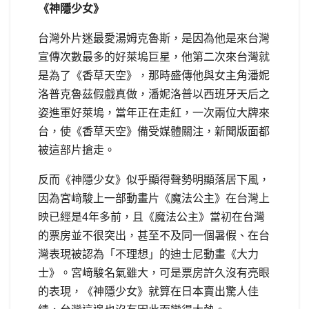
《神隱少女》
台灣外片迷最愛湯姆克魯斯，是因為他是來台灣
宣傳次數最多的好萊塢巨星，他第二次來台灣就
是為了《香草天空》，那時盛傳他與女主角潘妮
洛普克魯茲假戲真做，潘妮洛普以西班牙天后之
姿進軍好萊塢，當年正在走紅，一次兩位大牌來
台，使《香草天空》備受媒體關注，新聞版面都
被這部片搶走。
反而《神隱少女》似乎顯得聲勢明顯落居下風，
因為宮﨑駿上一部動畫片《魔法公主》在台灣上
映已經是4年多前，且《魔法公主》當初在台灣
的票房並不很突出，甚至不及同一個暑假、在台
灣表現被認為「不理想」的迪士尼動畫《大力
士》。宮﨑駿名氣雖大，可是票房許久沒有亮眼
的表現，《神隱少女》就算在日本賣出驚人佳