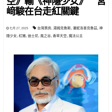
空》輸《神隱少女》 宮
﨑駿在台走紅關鍵
,
,
,
台灣票房
湯姆克魯斯
潘妮洛普克魯茲
神
七月 27, 2025
,
,
,
,
,
隱少女
紅豬
迪士尼
風之谷
香草天空
魔法公主