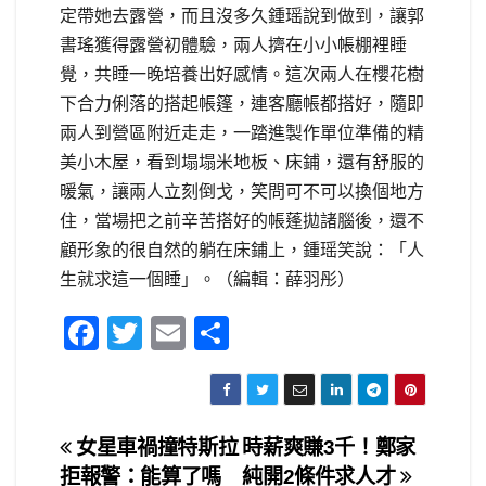
定帶她去露營，而且沒多久鍾瑶說到做到，讓郭
書瑤獲得露營初體驗，兩人擠在小小帳棚裡睡
覺，共睡一晚培養出好感情。這次兩人在櫻花樹
下合力俐落的搭起帳篷，連客廳帳都搭好，隨即
兩人到營區附近走走，一踏進製作單位準備的精
美小木屋，看到塌塌米地板、床鋪，還有舒服的
暖氣，讓兩人立刻倒戈，笑問可不可以換個地方
住，當場把之前辛苦搭好的帳蓬拋諸腦後，還不
顧形象的很自然的躺在床鋪上，鍾瑶笑說：「人
生就求這一個睡」。（編輯：薛羽彤）
F
T
E
S
a
wi
m
h
c
tt
ail
ar
e
er
e
文
女星車禍撞特斯拉
時薪爽賺3千！鄭家
b
拒報警：能算了嗎
純開2條件求人才