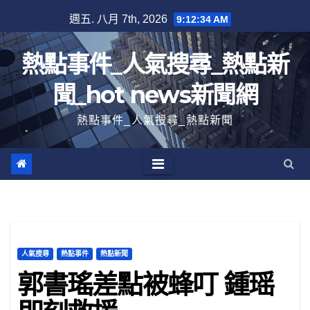
跳
週五. 八月 7th, 2026
9:12:35 AM
至
內
熱點事件_人氣搜尋_熱點新
容
聞_hot news新聞網
熱點事件_人氣搜尋_熱點新聞
人氣搜尋
熱點事件
熱點新聞
郭書瑤差點被蜂叮 鍾瑶