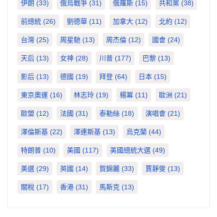
伊朗
(33)
俄烏戰爭
(31)
俄羅斯
(15)
共和黨
(38)
前總統
(26)
劉德華
(11)
加拿大
(12)
北約
(12)
台灣
(25)
周星馳
(13)
周杰倫
(12)
國會
(24)
天后
(13)
女神
(28)
川普
(177)
巴黎
(13)
影后
(13)
德國
(19)
拜登
(64)
日本
(15)
東京奧運
(16)
林志玲
(19)
楊冪
(11)
歐洲
(21)
歐盟
(12)
法國
(31)
泰勒絲
(18)
演唱會
(21)
澤倫斯基
(22)
澤連斯基
(13)
烏克蘭
(44)
特朗普
(10)
美國
(117)
美國總統大選
(49)
美選
(29)
英國
(14)
賀錦麗
(33)
賈靜雯
(13)
關稅
(17)
香港
(31)
馬斯克
(13)