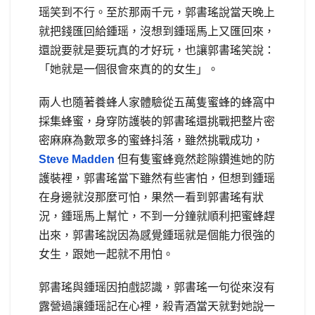
瑶笑到不行。至於那兩千元，郭書瑤說當天晚上
就把錢匯回給鍾瑶，沒想到鍾瑶馬上又匯回來，
還說要就是要玩真的才好玩，也讓郭書瑤笑說：
「她就是一個很會來真的的女生」。
兩人也隨著養蜂人家體驗從五萬隻蜜蜂的蜂窩中
採集蜂蜜，身穿防護裝的郭書瑤還挑戰把整片密
密麻麻為數眾多的蜜蜂抖落，雖然挑戰成功，
Steve Madden
但有隻蜜蜂竟然趁隙鑽進她的防
護裝裡，郭書瑤當下雖然有些害怕，但想到鍾瑶
在身邊就沒那麼可怕，果然一看到郭書瑤有狀
況，鍾瑶馬上幫忙，不到一分鐘就順利把蜜蜂趕
出來，郭書瑤說因為感覺鍾瑶就是個能力很強的
女生，跟她一起就不用怕。
郭書瑤與鍾瑶因拍戲認識，郭書瑤一句從來沒有
露營過讓鍾瑶記在心裡，殺青酒當天就對她說一