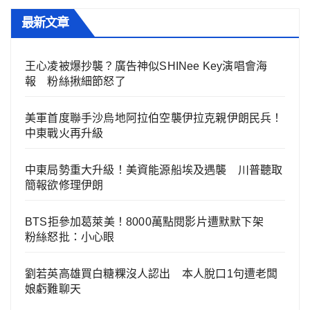
最新文章
王心凌被爆抄襲？廣告神似SHINee Key演唱會海
報 粉絲揪細節怒了
美軍首度聯手沙烏地阿拉伯空襲伊拉克親伊朗民兵！
中東戰火再升級
中東局勢重大升級！美資能源船埃及遇襲 川普聽取
簡報欲修理伊朗
BTS拒參加葛萊美！8000萬點閱影片遭默默下架
粉絲怒批：小心眼
劉若英高雄買白糖粿沒人認出 本人脫口1句遭老闆
娘虧難聊天