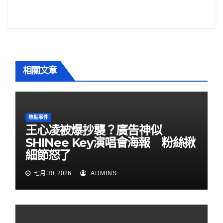
章
o
o
導
k
覽
相關文章
熱點事件
王心凌被爆抄襲？廣告神似
SHINee Key演唱會海報 粉絲揪
細節怒了
七月 30, 2026
ADMINS