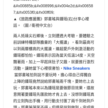
▲《旅跑應援團》郭書瑤與鍾瑶(右)分享心裡
話。（圖 / 衛視中文台）
兩人抵達尖石鄉後，立刻遭遇大考驗，要體驗之
前訓練特種部隊膽量的「大擺盪」，看到最高可
以到兩層樓高的大擺盪，連超愛戶外刺激活動的
鍾瑶都怕怕。鍾瑶表示因為當天低溫14度，天空
飄著雨，加上一早起床肚子又餓，就要進行激烈
活動，讓她當下心裡很害怕，
Nike Sneakers
當郭書瑤怕到說不要玩時，擔心得自己得獨自
上陣的鍾瑶竟然說給郭書瑤兩千塊，要她也上去
玩，郭書瑤本來以為鍾瑶是要做節目效果，還故
意鬧著要鍾瑶先匯款她才肯上去，沒想到鍾瑶真
的立刻掏出手機，用行動支付匯了兩千到她到戶
頭，郭書瑤哭笑不得，但還是說到做到，完成挑