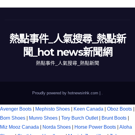
熱點事件_人氣搜尋_熱點新
聞_hot news新聞網
熱點事件_人氣搜尋_熱點新聞
Proudly powered by hotnewsinhk.com
|
.
Avenger Boots
|
Mephisto Shoes
|
Keen Canada
|
Oboz Boots
|
Born Shoes
|
Munro Shoes
|
Tory Burch Outlet
|
Brunt Boots
|
Miz Mooz Canada
|
Norda Shoes
|
Horse Power Boots
|
Aloha