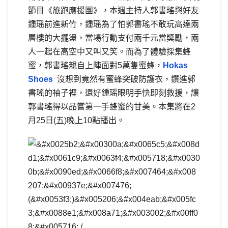
節目《旅跑應援團》，本週主持人郭書瑤與好友
鍾瑶前進新竹，鍾瑶為了怕郭書瑤不敢玩高達兩
層樓的大擺盪，當場行動支付兩千元當獎勵，兩
人一起在高空中又叫又笑。而為了體驗採集蜂
蜜，郭書瑤親自上陣面對5萬隻蜜蜂，
Hokas
Shoes
沒想到竟然有蜜蜂突破防護衣，鑽進郭
書瑤的袖子裡，還好鍾瑶眼明手快即刻救援，讓
郭書瑤得以品嘗第一手蜂蜜的甘美。本集將在2
月25日(五)晚上10點播出。