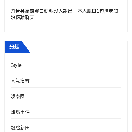
劉若英高雄買白糖粿沒人認出 本人脫口1句遭老闆
娘虧難聊天
分類
Style
人氣搜尋
娛樂圈
熱點事件
熱點新聞