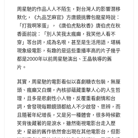
周星馳的作品人人不陌生，對台灣人的影響潛移
默化，《九品芝麻官》方唐鏡挑釁包龍星時說：
「打我啊笨蛋」，《唐伯虎點秋香》唐伯虎在秋
香面前說：「別人笑我太瘋癲，我笑他人看不
穿」等台詞，成為名哏，甚至是生活用語，堪稱
現象級電影，有趣的是這些重播率高的片子幾乎
都是2000年以前周星馳演出、王晶執導的舊
片。
其實，周星馳的電影看似以喜劇糖衣包裝，無厘
頭、瘋癲又白爛，內核卻蘊藏重擊人心的人生哲
理，且多是悲劇性小人物，反覆重看劇情和台
詞，會發現每顆鏡頭都給人不少啟發、思辨，而
且隨著年紀增長，又是另一種體會，很多時候歡
笑背後藏著的是淚水，雖然衛視電影台走入歷
史，星爺的舊作依然會出現在其他電影台，但影