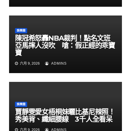
娛樂圈
陳冠希怒轟NBA裁判！點名文班
亞馬摔人沒吹 嗆：假正經的乖寶
寶
六月 9, 2026
ADMINS
娛樂圈
賈靜雯愛女梧桐妹曬比基尼辣照！
秀美背、纖細腰線 3千人全看呆
六月 9, 2026
ADMINS