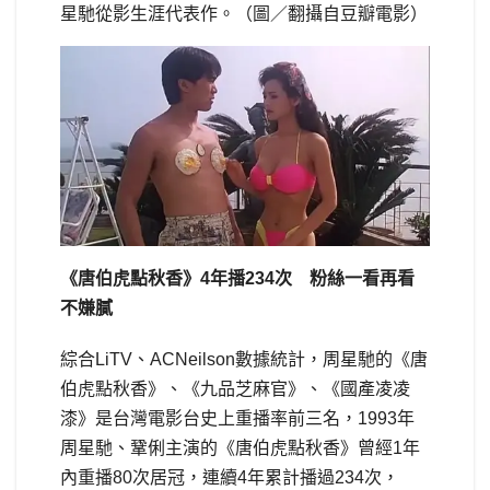
星馳從影生涯代表作。（圖／翻攝自豆瓣電影）
《唐伯虎點秋香》4年播234次 粉絲一看再看
不嫌膩
綜合LiTV、ACNeilson數據統計，周星馳的《唐
伯虎點秋香》、《九品芝麻官》、《國產凌凌
漆》是台灣電影台史上重播率前三名，1993年
周星馳、鞏俐主演的《唐伯虎點秋香》曾經1年
內重播80次居冠，連續4年累計播過234次，