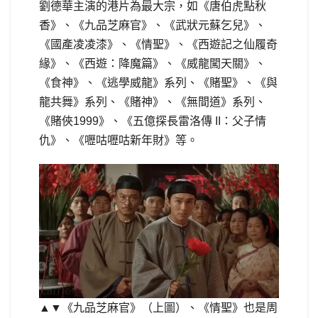
劉德華主演的港片為最大宗，如《唐伯虎點秋
香》、《九品芝麻官》、《武狀元蘇乞兒》、
《國產凌凌漆》、《情聖》、《西遊記之仙履奇
緣》、《西遊：降魔篇》、《威龍闖天關》、
《食神》、《逃學威龍》系列、《賭聖》、《與
龍共舞》系列、《賭神》、《無間道》系列、
《賭俠1999》、《五億探長雷洛傳 II：父子情
仇》、《嚦咕嚦咕新年財》等。
▲▼《九品芝麻官》（上圖）、《情聖》也是周