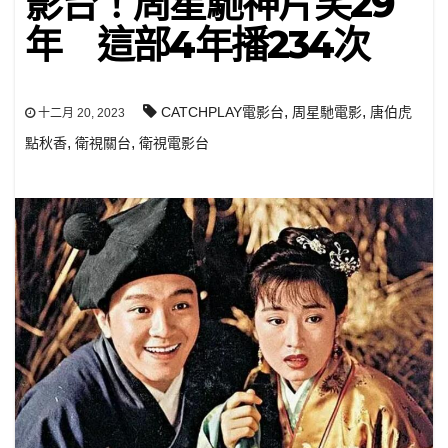
影台！周星馳神片笑29
年 這部4年播234次
,
,
CATCHPLAY電影台
周星馳電影
唐伯虎
十二月 20, 2023
,
,
點秋香
衛視關台
衛視電影台