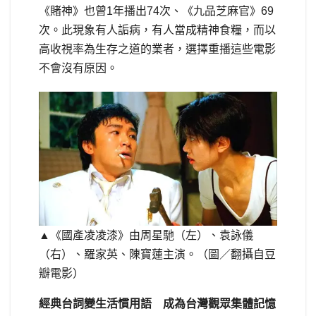
《賭神》也曾1年播出74次、《九品芝麻官》69
次。此現象有人詬病，有人當成精神食糧，而以
高收視率為生存之道的業者，選擇重播這些電影
不會沒有原因。
▲《國產凌凌漆》由周星馳（左）、袁詠儀
（右）、羅家英、陳寶蓮主演。（圖／翻攝自豆
瓣電影）
經典台詞變生活慣用語 成為台灣觀眾集體記憶