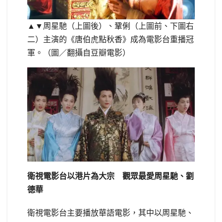
▲▼周星馳（上圖後）、鞏俐（上圖前、下圖右
二）主演的《唐伯虎點秋香》成為電影台重播冠
軍。（圖／翻攝自豆瓣電影）
衛視電影台以港片為大宗 觀眾最愛周星馳、劉
德華
衛視電影台主要播放華語電影，其中以周星馳、