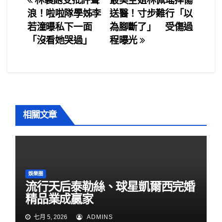
文
林襄飽受批評聲
最美空姐林佩瑤摔傷
b
浪！啦啦隊學姊李
送醫！寸步難行「以
章
o
若潼曝私下一面
為腳斷了」 受傷過
o
導
「沒看她哭過」
程曝光
k
覽
相關文章
娛樂圈
流行天后泰勒絲、球星凱爾西完婚
精品業成贏家
七月 5, 2026
ADMINS