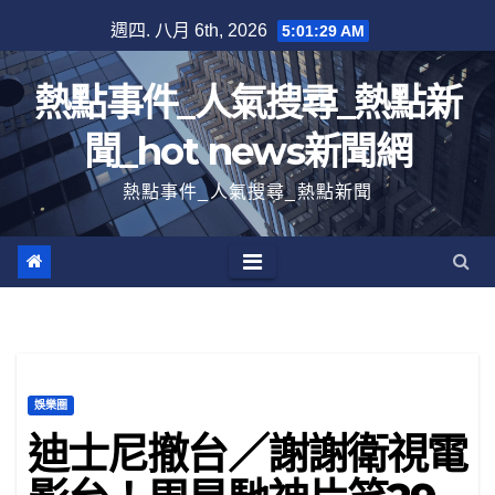
跳
週四. 八月 6th, 2026
5:01:30 AM
至
內
熱點事件_人氣搜尋_熱點新
容
聞_hot news新聞網
熱點事件_人氣搜尋_熱點新聞
娛樂圈
迪士尼撤台／謝謝衛視電