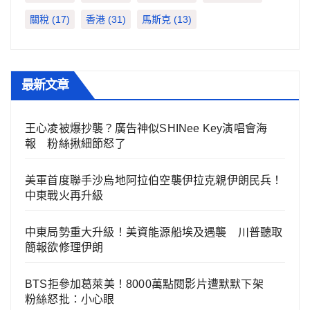
關稅
(17)
香港
(31)
馬斯克
(13)
最新文章
王心凌被爆抄襲？廣告神似SHINee Key演唱會海
報 粉絲揪細節怒了
美軍首度聯手沙烏地阿拉伯空襲伊拉克親伊朗民兵！
中東戰火再升級
中東局勢重大升級！美資能源船埃及遇襲 川普聽取
簡報欲修理伊朗
BTS拒參加葛萊美！8000萬點閱影片遭默默下架
粉絲怒批：小心眼