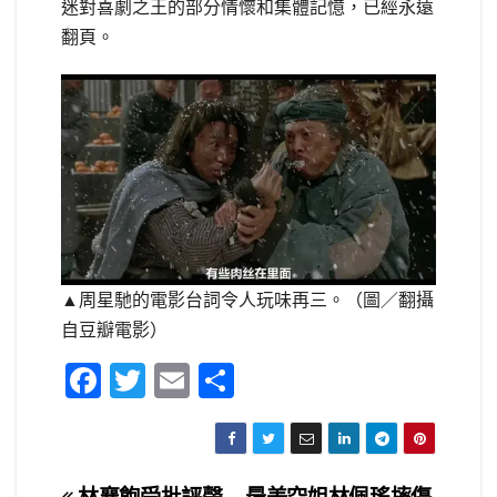
迷對喜劇之王的部分情懷和集體記憶，已經永遠
翻頁。
▲周星馳的電影台詞令人玩味再三。（圖／翻攝
自豆瓣電影）
F
T
E
S
a
wi
m
h
c
tt
ail
ar
e
er
e