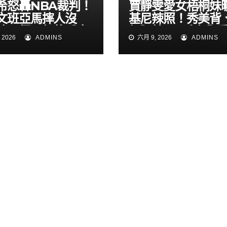
希怒轟NBA裁判！
賈靜雯愛女梧桐妹
文班亞馬摔人沒
基尼辣照！秀美背
嗆：假正經的乖寶
細腰線 3千人全
 2026
ADMINS
六月 9, 2026
ADMINS