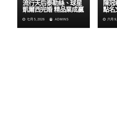
流行天后泰勒絲、球星
陳冠
凱爾西完婚 精品業成贏
點名
家
吹 
七月 5, 2026
ADMINS
六月 9,
寶