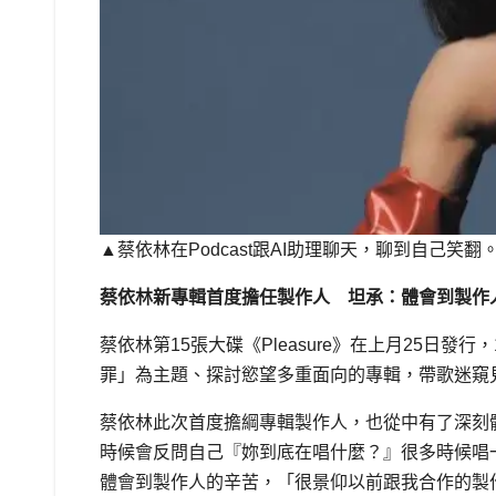
▲蔡依林在Podcast跟AI助理聊天，聊到自己笑
蔡依林新專輯首度擔任製作人 坦承：體會到製作
蔡依林第15張大碟《Pleasure》在上月25日
罪」為主題、探討慾望多重面向的專輯，帶歌迷窺
蔡依林此次首度擔綱專輯製作人，也從中有了深刻
時候會反問自己『妳到底在唱什麼？』很多時候唱
體會到製作人的辛苦，「很景仰以前跟我合作的製