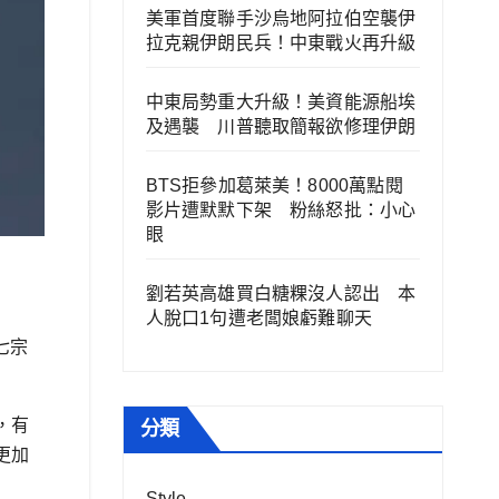
美軍首度聯手沙烏地阿拉伯空襲伊
拉克親伊朗民兵！中東戰火再升級
中東局勢重大升級！美資能源船埃
及遇襲 川普聽取簡報欲修理伊朗
BTS拒參加葛萊美！8000萬點閱
影片遭默默下架 粉絲怒批：小心
眼
劉若英高雄買白糖粿沒人認出 本
人脫口1句遭老闆娘虧難聊天
七宗
，有
分類
更加
Style