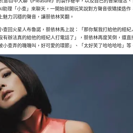
》後，首集於節目中大聊《Pleasure》的製作祕辛，以及自己的音樂理念
AI助理「小查」來聊天，一開始就開玩笑說對方聲音很矯揉造作
上魅力沉穩的聲音，讓蔡依林笑翻。
小查回火星人布魯諾，蔡依林馬上說：「那你幫我打給他的經紀
沒有辦法真的給他的經紀人打電話了」，蔡依林再度笑倒，還直
被小查弄的嘰嘰叫，好可愛的環節」、「太好笑了哈哈哈哈」等