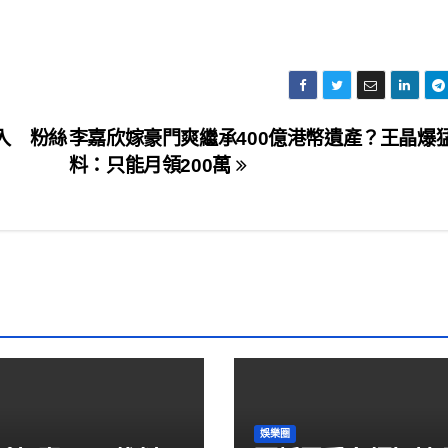
入 粉絲
李嘉欣嫁豪門爽繼承400億港幣遺產？王晶爆
料：只能月領200萬
娛樂圈