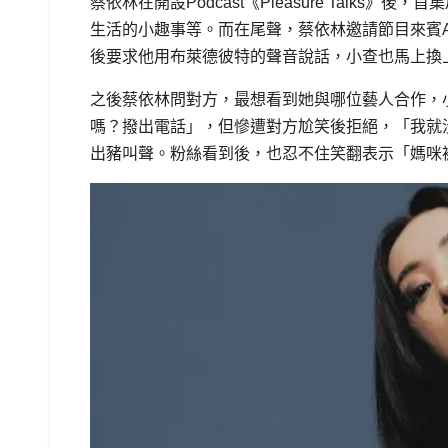
蔡依林在開設Podcast《Pleasure Talks
生活的小趣事等。而在尾聲，蔡依林邀請節目來賓
後要求他用布萊德彼特的聲音說話，小查也馬上換
之後蔡依林問對方，最想看到她與哪位藝人合作，
嗎？撥出電話」，但慘遭對方尬笑後拒絕，「我就
出豬叫聲。粉絲看到後，也忍不住笑翻表示「媽咪