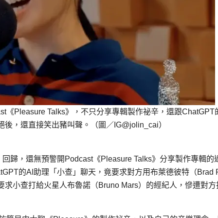
Pleasure Talks》，不只分享專輯製作祕辛，還跟ChatGPT的
還直接笑出豬叫聲。（圖／IG@jolin_cai）
回歸，還無預警開Podcast《Pleasure Talks》分享製作專輯的
PT的AI助理「小查」聊天，竟要求對方用布萊德彼特（Brad Pi
小查打給火星人布魯諾（Bruno Mars）的經紀人，慘遭對方