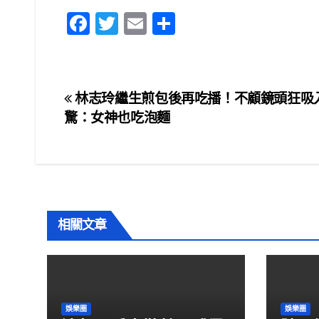
F
T
E
S
a
wi
m
h
c
tt
ail
ar
e
er
e
文
林志玲繼生煎包後再吃播！不顧鏡頭狂吸
b
驚：女神也吃泡麵
章
o
o
導
k
覽
相關文章
娛樂圈
娛樂圈