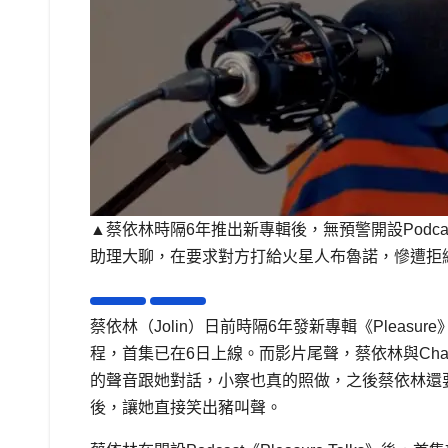
▲蔡依林時隔6年推出新專輯後，無預警開設Podcast《
助理大聊，在要求對方打給火星人布魯諾，慘遭拒絕後，
蔡依林（Jolin）日前時隔6年發新專輯《Pleasure》
程，首集已在6日上線。而影片尾聲，蔡依林與ChatG
的聲音跟她對話，小察也真的照做，之後蔡依林還要求
後，讓她直接笑出豬叫聲。