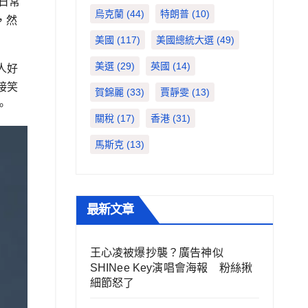
、日常
烏克蘭
(44)
特朗普
(10)
，然
美國
(117)
美國總統大選
(49)
美選
(29)
英國
(14)
人好
接笑
賀錦麗
(33)
賈靜雯
(13)
。
關稅
(17)
香港
(31)
馬斯克
(13)
最新文章
王心凌被爆抄襲？廣告神似
SHINee Key演唱會海報 粉絲揪
細節怒了