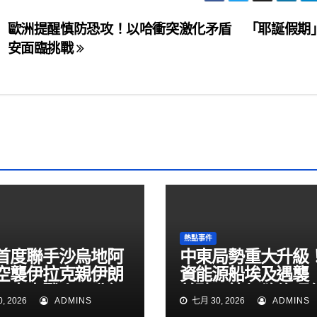
歐洲提醒慎防恐攻！以哈衝突激化矛盾 「耶誕假期
安面臨挑戰
熱點事件
首度聯手沙烏地阿
中東局勢重大升級
空襲伊拉克親伊朗
資能源船埃及遇襲
！中東戰火再升級
普聽取簡報欲修理
, 2026
ADMINS
七月 30, 2026
ADMINS