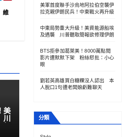
美軍首度聯手沙烏地阿拉伯空襲伊
拉克親伊朗民兵！中東戰火再升級
」維
中東局勢重大升級！美資能源船埃
及遇襲 川普聽取簡報欲修理伊朗
BTS拒參加葛萊美！8000萬點閱
影片遭默默下架 粉絲怒批：小心
眼
劉若英高雄買白糖粿沒人認出 本
人脫口1句遭老闆娘虧難聊天
！美
 川
分類
伊朗
Style