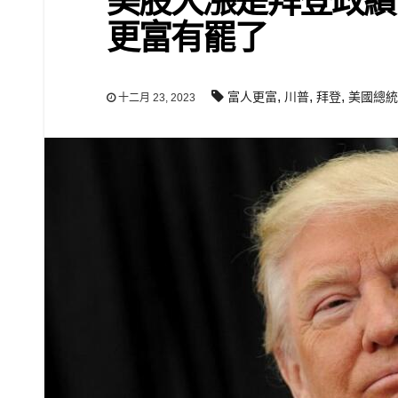
美股大漲是拜登政績
更富有罷了
,
,
,
富人更富
川普
拜登
美國總統
十二月 23, 2023