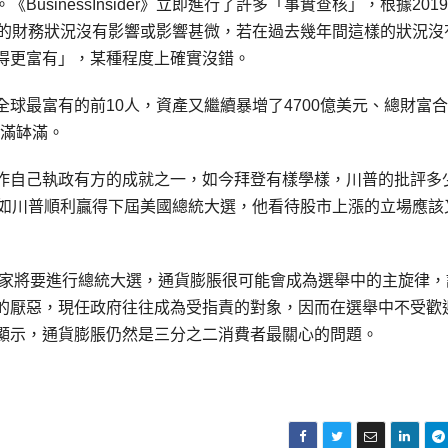
sinessInsider》立即進行了許多「事實查核」，根據201
身的財務狀況沒有影響或影響甚微，若在過去幾年間這樣的狀況沒
得更富有」，某種程度上確實沒錯。
球最富有的前10人，資產又繼續暴增了4700億美元、總財富
盆滿缽滿。
作自己執政有方的成就之一，如今拜登有樣學樣，川普的批評多
更直言，假如川普順利贏得下屆美國總統大選，他看待股市上漲的立場應
有40個國家將要進行總統大選，通貨膨脹很可能會成為選舉中的主旋律
的厭惡，現任政府往往成為受指責的對象，因而在選舉中不受歡
顯示，通貨膨脹仍然是三分之二消費者最關心的問題。