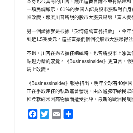
本身也很富有的川普，說出這番言論不免有點違和。《Bu
一項民調顯示，61％的美國人認為股市漲跌對自
幅改變，那麼川普所說的股市大漲只是讓「富人變
另一個證據就是根據「彭博億萬富翁指數」，今年全
到近1.5兆美元。這些富豪們個個從股市大漲賺得
不過，川普在過去擔任總統時，也曾將股市上漲當
點迴力鏢的感覺。《BusinessInsider》
馬上改變。
《BusinessInsider》報導指出，明年全球
正在爭取連任的執政黨會發現，由於通膨帶給民眾
拜登就經常因高物價而遭受批評，最新的歐洲民調
F
T
E
S
a
wi
m
h