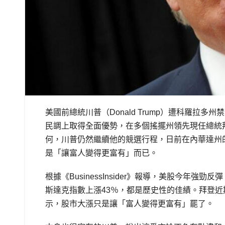
美國前總統川普（Donald Trump）遭科羅拉
民調上取得全面優勢，在多個搖擺州領先現任總統拜登
何，川普仍然繼續他的競選行程，日前在內華達州
是「讓富人變得更富有」而已。
根據《BusinessInsider》報導，美股今年強
斯達克指數上漲43％，都是歷史性的佳績。拜登
示，股市大漲只是讓「富人變得更富有」罷了。