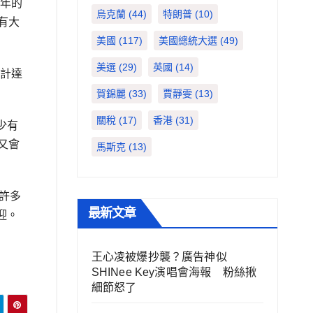
9年的
烏克蘭
(44)
特朗普
(10)
有大
美國
(117)
美國總統大選
(49)
美選
(29)
英國
(14)
合計達
賀錦麗
(33)
賈靜雯
(13)
關稅
(17)
香港
(31)
少有
該又會
馬斯克
(13)
，許多
最新文章
迎。
王心凌被爆抄襲？廣告神似
SHINee Key演唱會海報 粉絲揪
細節怒了