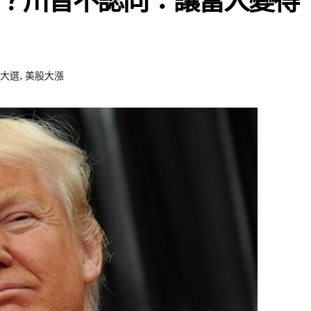
？川普不認同：讓富人變得
,
大選
美股大漲