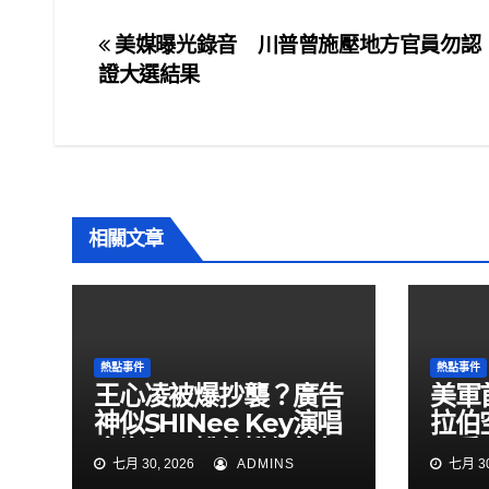
c
tt
ail
ar
e
er
e
文
美媒曝光錄音 川普曾施壓地方官員勿認
b
證大選結果
章
o
o
導
k
覽
相關文章
熱點事件
熱點事件
王心凌被爆抄襲？廣告
美軍
神似SHINee Key演唱
拉伯
會海報 粉絲揪細節怒
民兵
七月 30, 2026
ADMINS
七月 30
了