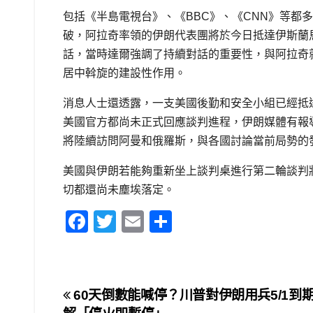
包括《半島電視台》、《BBC》、《CNN》等都
破，阿拉奇率領的伊朗代表團將於今日抵達伊斯蘭馬巴
話，當時達爾強調了持續對話的重要性，與阿拉奇
居中斡旋的建設性作用。
消息人士還透露，一支美國後勤和安全小組已經抵
美國官方都尚未正式回應談判進程，伊朗媒體有報
將陸續訪問阿曼和俄羅斯，與各國討論當前局勢的
美國與伊朗若能夠重新坐上談判桌進行第二輪談判
切都還尚未塵埃落定。
F
T
E
S
a
wi
m
h
c
tt
ail
ar
e
er
e
文
60天倒數能喊停？川普對伊朗用兵5/1到期
b