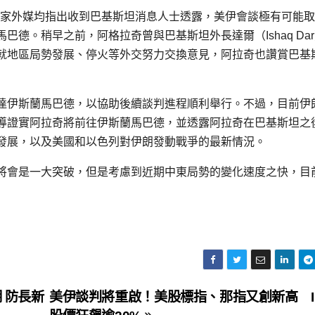
多家外媒均指出收到巴基斯坦消息人士透露，美伊會談極有可能
德。稍早之前，阿格拉奇曾與巴基斯坦外長達爾（Ishaq Da
就地區局勢發展、停火等外交努力交換意見，阿拉奇也讚賞巴基
達伊斯蘭馬巴德，以協助後續談判進程順利舉行。不過，目前伊
導證實阿拉奇將前往伊斯蘭馬巴德，並透露阿拉奇在巴基斯坦之
發展，以及美國和以色列對伊朗發動戰爭的最新情況。
將會是一大突破，但是考慮到近期中東局勢的變化速度之快，目
 防長新
美伊談判將重啟！美股標指、那指又創新高 Int