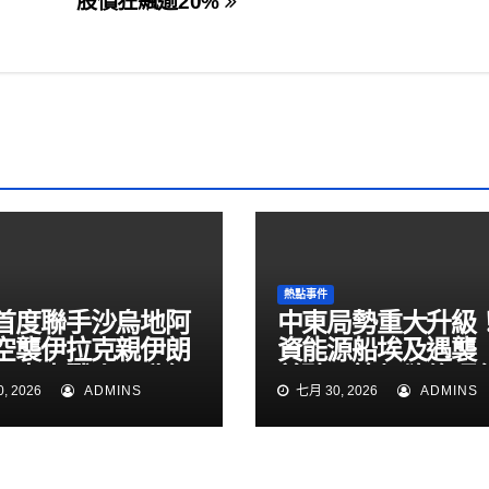
股價狂飆逾20%
熱點事件
首度聯手沙烏地阿
中東局勢重大升級
空襲伊拉克親伊朗
資能源船埃及遇襲
！中東戰火再升級
普聽取簡報欲修理
, 2026
ADMINS
七月 30, 2026
ADMINS