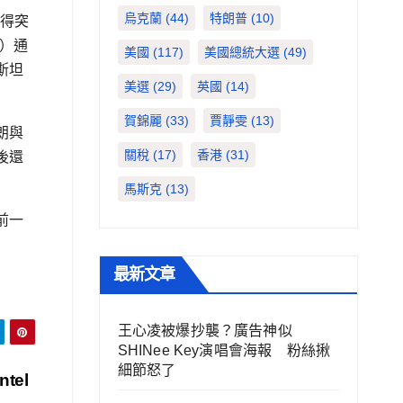
烏克蘭
(44)
特朗普
(10)
取得突
r）通
美國
(117)
美國總統大選
(49)
斯坦
美選
(29)
英國
(14)
賀錦麗
(33)
賈靜雯
(13)
朗與
關稅
(17)
香港
(31)
後還
馬斯克
(13)
前一
最新文章
王心凌被爆抄襲？廣告神似
SHINee Key演唱會海報 粉絲揪
細節怒了
el