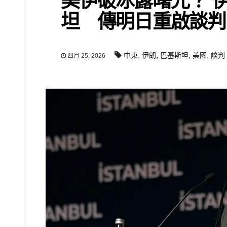
美伊破冰露曙光？ 
坦 傳明日重啟談判
,
,
,
,
中東
伊朗
巴基斯坦
美國
談判
四月 25, 2026