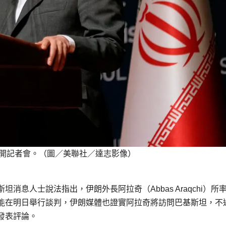
22日召開記者會。（圖／美聯社／達志影像）
息人士說法指出，伊朗外長阿拉奇（Abbas Araqchi）所
能在明日舉行談判，伊朗媒體也證實阿拉奇將訪問巴基斯坦，不
發表評論。