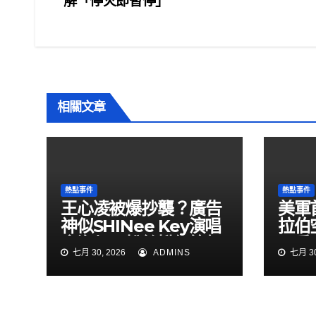
解「停火即暫停」
章
o
o
導
k
覽
相關文章
熱點事件
熱點事件
王心凌被爆抄襲？廣告
美軍
神似SHINee Key演唱
拉伯
會海報 粉絲揪細節怒
民兵
七月 30, 2026
ADMINS
七月 30
了