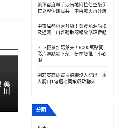
美軍首度聯手沙烏地阿拉伯空襲伊
拉克親伊朗民兵！中東戰火再升級
中東局勢重大升級！美資能源船埃
及遇襲 川普聽取簡報欲修理伊朗
BTS拒參加葛萊美！8000萬點閱
影片遭默默下架 粉絲怒批：小心
眼
劉若英高雄買白糖粿沒人認出 本
人脫口1句遭老闆娘虧難聊天
！美
 川
伊朗
分類
Style