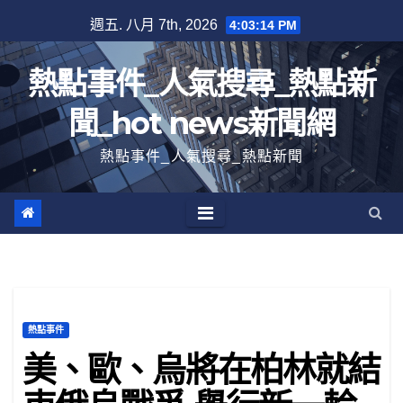
跳
週五. 八月 7th, 2026
4:03:15 PM
至
內
熱點事件_人氣搜尋_熱點新
容
聞_hot news新聞網
熱點事件_人氣搜尋_熱點新聞
熱點事件
美、歐、烏將在柏林就結