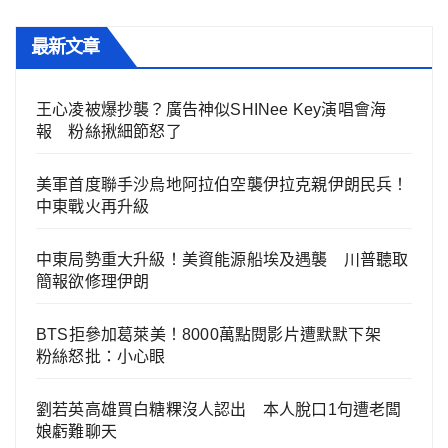
最新文章
王心凌被爆抄襲？廣告神似SHINee Key演唱會海
報 粉絲揪細節怒了
美軍首度聯手沙烏地阿拉伯空襲伊拉克親伊朗民兵！
中東戰火再升級
中東局勢重大升級！美資能源船埃及遇襲 川普聽取
簡報欲修理伊朗
BTS拒參加葛萊美！8000萬點閱影片遭默默下架
粉絲怒批：小心眼
劉若英高雄買白糖粿沒人認出 本人脫口1句遭老闆
娘虧難聊天