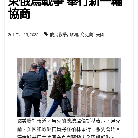
束俄烏戰爭 舉行新一輪
協商
,
,
,
俄烏戰爭
歐洲
烏克蘭
美國
十二月 15, 2025
據美聯社報道，烏克蘭總統澤倫斯基表示，烏克
蘭、美國和歐洲官員將在柏林舉行一系列會晤。
澤倫斯基周六晚間在烏克蘭發表全國講話時表