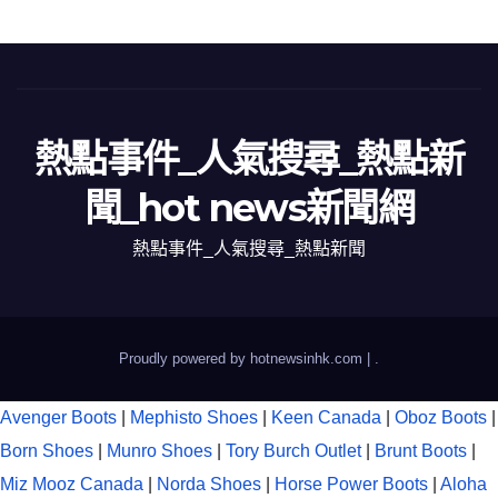
熱點事件_人氣搜尋_熱點新
聞_hot news新聞網
熱點事件_人氣搜尋_熱點新聞
Proudly powered by hotnewsinhk.com
|
.
Avenger Boots
|
Mephisto Shoes
|
Keen Canada
|
Oboz Boots
|
Born Shoes
|
Munro Shoes
|
Tory Burch Outlet
|
Brunt Boots
|
Miz Mooz Canada
|
Norda Shoes
|
Horse Power Boots
|
Aloha