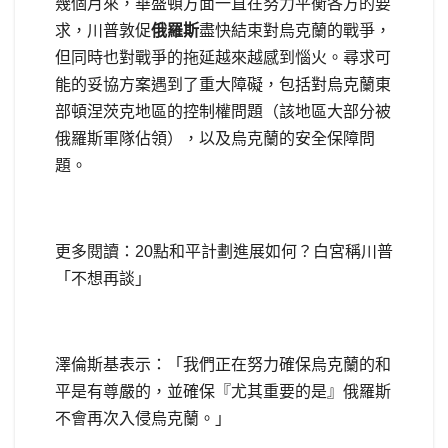
幾個月來，華盛頓方面一直在努力平衡各方的要
求，川普敦促
俄羅斯
盡快結束對烏克蘭的戰爭，
但同時也對戰爭的拖延越來越感到惱火。尋求可
能的妥協方案遇到了重大障礙，包括對烏克蘭東
部頓涅茨克地區的控制權問題（該地區大部分被
俄羅斯軍隊佔領），以及烏克蘭的安全保障問
題。
更多閱讀：20點和平計劃進展如何？白宮稱川普
「不想再談」
澤倫斯基表示：「我們正在努力確保烏克蘭的和
平是有尊嚴的，並確保『尤其重要的是』俄羅斯
不會再次入侵烏克蘭。」