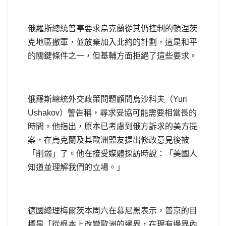
俄羅斯總統普亭要求烏克蘭從其仍控制的頓涅茨
克地區撤軍，並放棄加入北約的計劃，這是和平
的關鍵條件之一，但基輔方面拒絕了這些要求。
俄羅斯總統外交政策問題顧問烏沙科夫（Yuri
Ushakov）警告稱，尋求妥協可能需要相當長的
時間。他指出，原本已考慮到俄方訴求的美方提
案，在烏克蘭及其歐洲盟友提出修改意見後被
「削弱」了。他在接受媒體採訪時說：「美國人
知道並理解我們的立場。」
德國總理梅爾茨本周六在慕尼黑表示，普京的目
標是「從根本上改變歐洲的邊界，在現有邊界內