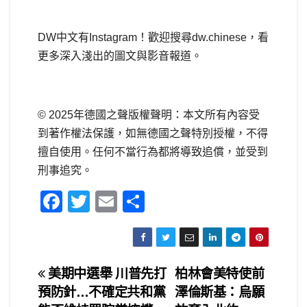
DW中文有Instagram！歡迎搜尋dw.chinese，看
更多深入淺出的圖文與影音報道。
© 2025年德國之聲版權聲明：本文所有內容受
到著作權法保護，如無德國之聲特別授權，不得
擅自使用。任何不當行為都將導致追償，並受到
刑事追究。
F
T
E
S
a
wi
m
h
c
tt
ail
ar
e
er
e
文
美期中選舉 川普先打
柏林會美特使前
b
預防針…不確定共和黨
澤倫斯基：烏願
章