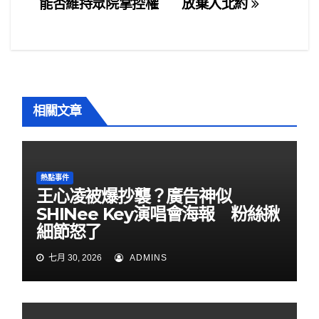
o
能否維持眾院掌控權
放棄入北約
o
導
k
覽
相關文章
熱點事件
王心凌被爆抄襲？廣告神似
SHINee Key演唱會海報 粉絲揪
細節怒了
七月 30, 2026
ADMINS