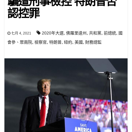
騙遭刑事檢控 特朗普否
認控罪
,
,
,
,
2020年大選
佛羅里達州
共和黨
前總統
國
七月 4, 2021
,
,
,
,
,
會參、眾兩院
檢察官
特朗普
紐約
美國
財務總監