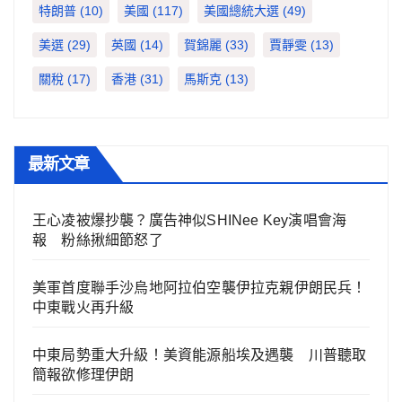
特朗普
(10)
美國
(117)
美國總統大選
(49)
美選
(29)
英國
(14)
賀錦麗
(33)
賈靜雯
(13)
關稅
(17)
香港
(31)
馬斯克
(13)
最新文章
王心凌被爆抄襲？廣告神似SHINee Key演唱會海
報 粉絲揪細節怒了
美軍首度聯手沙烏地阿拉伯空襲伊拉克親伊朗民兵！
中東戰火再升級
中東局勢重大升級！美資能源船埃及遇襲 川普聽取
簡報欲修理伊朗