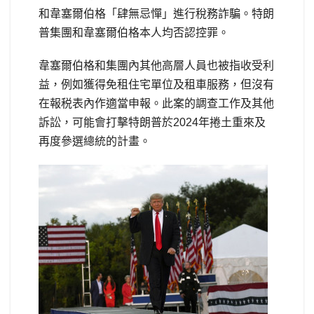
和韋塞爾伯格「肆無忌憚」進行稅務詐騙。特朗
普集團和韋塞爾伯格本人均否認控罪。
韋塞爾伯格和集團內其他高層人員也被指收受利
益，例如獲得免租住宅單位及租車服務，但沒有
在報税表內作適當申報。此案的調查工作及其他
訴訟，可能會打擊特朗普於2024年捲土重來及
再度參選總統的計畫。