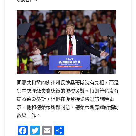
同屬共和黨的佛州州長德桑蒂斯沒有亮相，而是
集中處理瑟夫賽德鎮的塌樓災難。特朗普也沒有
提及德桑蒂斯，但他在後台接受傳媒訪問時表
示，他和德桑蒂斯都同意，德桑蒂斯應繼續協助
救災工作。
F
T
E
S