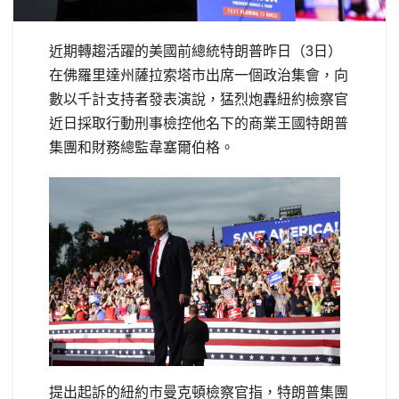
近期轉趨活躍的美國前總統特朗普昨日（3日）
在佛羅里達州薩拉索塔市出席一個政治集會，向
數以千計支持者發表演說，猛烈炮轟紐約檢察官
近日採取行動刑事檢控他名下的商業王國特朗普
集團和財務總監韋塞爾伯格。
提出起訴的紐約市曼克頓檢察官指，特朗普集團