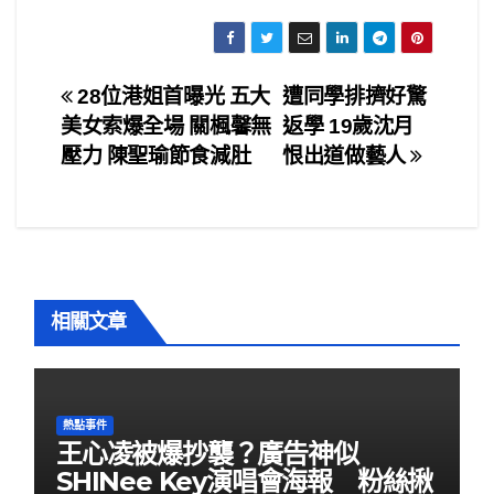
a
wi
m
h
c
tt
ail
ar
e
er
e
文
28位港姐首曝光 五大
遭同學排擠好驚
b
美女索爆全場 關楓馨無
返學 19歲沈月
章
o
壓力 陳聖瑜節食減肚
恨出道做藝人
o
導
k
覽
相關文章
熱點事件
王心凌被爆抄襲？廣告神似
SHINee Key演唱會海報 粉絲揪