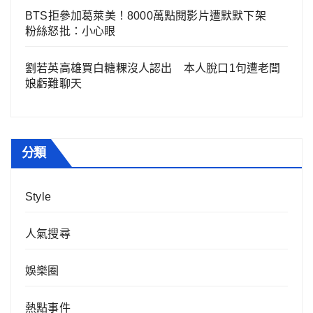
BTS拒參加葛萊美！8000萬點閱影片遭默默下架
粉絲怒批：小心眼
劉若英高雄買白糖粿沒人認出 本人脫口1句遭老闆
娘虧難聊天
分類
Style
人氣搜尋
娛樂圈
熱點事件