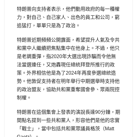
特朗普向支持者表示，他們動用政府的每一種權
力，對自己、自己家人、出色的員工和公司，窮
追猛打，單單只是為了政治。
特朗普近期頻頻公開露面，希望提升人氣及令共
和黨中人繼續把焦點集中在他身上。不過，他只
是老調重彈，指2020年大選出現詐騙而令他無
法當選連任，又炮轟現任總統拜登所推行的政
策。外界相信他是為了2024年再度參選總統造
勢。他敦促支持者在明年舉行中期選舉時支持他
的政治盟友，協助共和黨重奪國會參、眾兩院控
制權。
特朗普在這個集會上發表的演說長達90分鐘，期
間點名提到一些共和黨人，形容他們是他的忠實
「戰士」，當中包括共和黨眾議員格茨（Matt
Gaetz）。