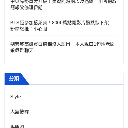
中東局勢重大升級！美資能源船埃及遇襲 川普聽取
簡報欲修理伊朗
BTS拒參加葛萊美！8000萬點閱影片遭默默下架
粉絲怒批：小心眼
劉若英高雄買白糖粿沒人認出 本人脫口1句遭老闆
娘虧難聊天
分類
Style
人氣搜尋
娛樂圈