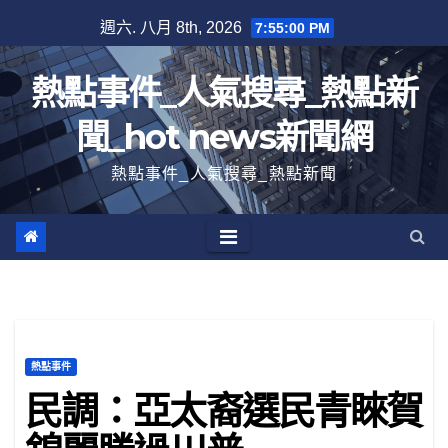
跳
週六. 八月 8th, 2026
7:55:01 PM
至
內
熱點事件_人氣搜尋_熱點新
容
聞_hot news新聞網
熱點事件_人氣搜尋_熱點新聞
熱點事件
民調：亞太裔選民青睞賀