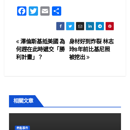
F
T
E
S
a
wi
m
h
c
tt
ail
ar
e
er
e
文
澤倫斯基抵美國 為
身材好到炸裂 林志
b
何趕在此時遞交「勝
玲8年前比基尼照
章
o
利計畫」？
被挖出
o
導
k
覽
相關文章
熱點事件