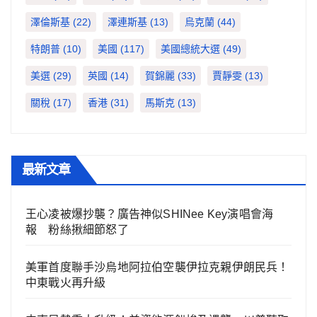
澤倫斯基
(22)
澤連斯基
(13)
烏克蘭
(44)
特朗普
(10)
美國
(117)
美國總統大選
(49)
美選
(29)
英國
(14)
賀錦麗
(33)
賈靜雯
(13)
關稅
(17)
香港
(31)
馬斯克
(13)
最新文章
王心凌被爆抄襲？廣告神似SHINee Key演唱會海
報 粉絲揪細節怒了
美軍首度聯手沙烏地阿拉伯空襲伊拉克親伊朗民兵！
中東戰火再升級