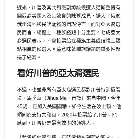
近來，川普及其共和黨副總統候選人范斯重提有
關亞裔美國人及其飲食的陳舊成見，擴大了俄亥
俄州海地移民吃寵物的錯誤傳言。而對亞太裔選
民而言，總體上，種族議題十分重要。七成亞太
裔選民表示，不會投票給在種族主義或歧視上觀
點相異的候選人。這意味著種族議題的重要性超
過了經濟。
看好川普的亞太裔選民
不過，也並非所有亞太裔選民都對川普持消極看
法。馬季華（Jihua Ma，音譯）來自中國，今年
45歲，已加入美國國籍，如今生活在波士頓。他
傾向於支持共和黨，2020年投票給了川普。他
感到，川普仍是最有效率的領導人。
「我承認他很刻薄，有時候發布刻薄的圖文」，