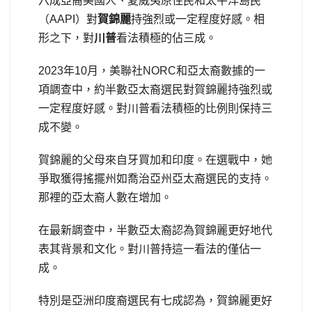
六成亞裔美國人、夏威夷原住民和太平洋島民
（AAPI）對
賀錦麗
持強烈或一定程度好感。相
形之下，對
川普
看法積極的佔三成。
2023年10月，美聯社NORC和亞太裔數據的一
項調查中，約半數亞太裔選民對賀錦麗持強烈或
一定程度好感。對川普看法積極的比例則保持三
成不變。
賀錦麗的父母來自牙買加和印度。在選戰中，她
爭取獲得搖擺州如喬治亞州亞太裔選民的支持。
那裡的亞太裔人數在增加。
在最新調查中，半數亞太裔認為賀錦麗更好地代
表其背景和文化。對川普持這一看法的僅佔一
成。
特別是亞洲印度裔選民有七成認為，賀錦麗更好