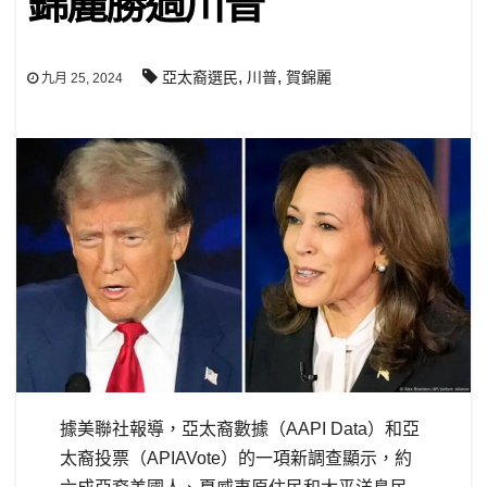
錦麗勝過川普
,
,
亞太裔選民
川普
賀錦麗
九月 25, 2024
據美聯社報導，亞太裔數據（AAPI Data）和亞
太裔投票（APIAVote）的一項新調查顯示，約