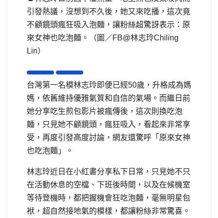
引發熱議，沒想到不久後，她又來吃播，這次竟
不顧鏡頭瘋狂吸入泡麵，讓粉絲超驚訝表示：原
來女神也吃泡麵。（圖／FB@林志玲Chiling
Lin）
台灣第一名模林志玲即便已經50歲，升格成為媽
媽，依舊維持優雅氣質和自信的氣場。而繼日前
她分享吃生煎包影片被瘋傳後，這次則換吃泡
麵，只見她不顧鏡頭，瘋狂吸入，看起來非常享
受，再度引發高度討論，網友還驚呼「原來女神
也吃泡麵」。
林志玲近日在小紅書分享私下日常，只見她不只
在活動休息的空檔、下班後時間，以及在候機室
等待登機時，都把握機會狂吃泡麵，毫無明星包
袱，超自然接地氣的模樣，都讓粉絲非常驚喜。