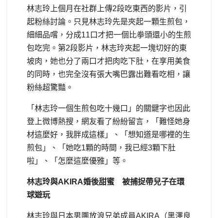
林志玲上個月在社群上傳2段吃東西的影片，引
起粉絲討論。只見林志玲先是夾起一顆生煎包，
細細品嚐，分成11口才把一個比拳頭還小的生煎
包吃完。第2段影片，林志玲夾起一塊切好的東
坡肉，她也分了兩口才把肉吃下肚，在享用美食
的同時，也完全沒有張大嘴巴露出難看吃相，讓
粉絲超驚豔。
「林志玲一個生煎包吃十幾口」的關鍵字也因此
登上微博熱搜，網友看了紛紛留言，「難怪她身
材這麼好，我胖成這樣」、「想知道是哪裡的生
煎包」、「她吃1顆的時間，我已經3顆下肚
啦」、「怎麼這麼優雅」等。
林志玲與AKIRA婚後甜蜜 被捕捉帶兒子在環
球遊玩
林志玲與日本男團放浪兄弟成員AKIRA（黑澤良