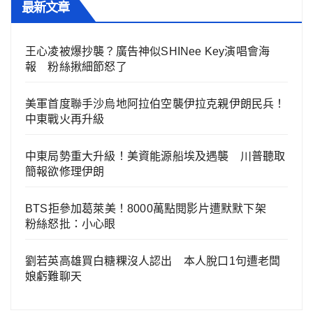
最新文章
王心凌被爆抄襲？廣告神似SHINee Key演唱會海
報 粉絲揪細節怒了
美軍首度聯手沙烏地阿拉伯空襲伊拉克親伊朗民兵！
中東戰火再升級
中東局勢重大升級！美資能源船埃及遇襲 川普聽取
簡報欲修理伊朗
BTS拒參加葛萊美！8000萬點閱影片遭默默下架
粉絲怒批：小心眼
劉若英高雄買白糖粿沒人認出 本人脫口1句遭老闆
娘虧難聊天