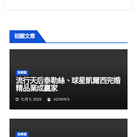
k
覽
相關文章
娛樂圈
流行天后泰勒絲、球星凱爾西完婚
精品業成贏家
七月 5, 2026
ADMINS
娛樂圈