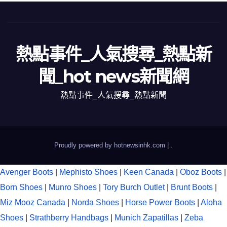
熱點事件_人氣搜尋_熱點新
聞_hot news新聞網
熱點事件_人氣搜尋_熱點新聞
Proudly powered by hotnewsinhk.com
|
.
Avenger Boots
|
Mephisto Shoes
|
Keen Canada
|
Oboz Boots
|
Born Shoes
|
Munro Shoes
|
Tory Burch Outlet
|
Brunt Boots
|
Miz Mooz Canada
|
Norda Shoes
|
Horse Power Boots
|
Aloha
Shoes
|
Strathberry Handbags
|
Munich Zapatillas
|
Zeba