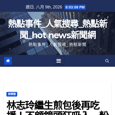
跳
週日. 八月 9th, 2026
8:03:09 PM
至
內
熱點事件_人氣搜尋_熱點新
容
聞_hot news新聞網
熱點事件_人氣搜尋_熱點新聞
娛樂圈
林志玲繼生煎包後再吃