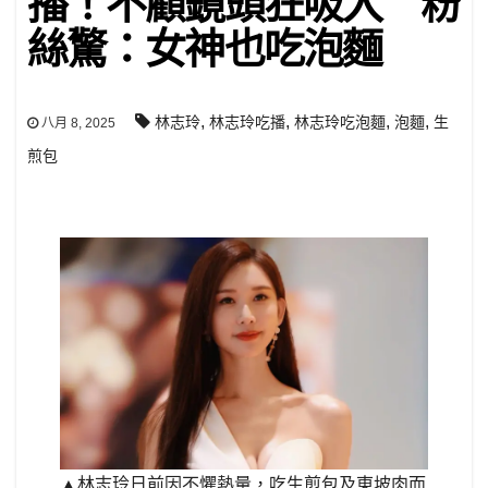
播！不顧鏡頭狂吸入 粉
絲驚：女神也吃泡麵
,
,
,
,
林志玲
林志玲吃播
林志玲吃泡麵
泡麵
生
八月 8, 2025
煎包
▲林志玲日前因不懼熱量，吃生煎包及東坡肉而