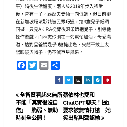
平）婚後生活甜蜜，兩人於2019年步入禮堂
後，育有一子，雖然夫妻倆一向低調，但日前卻
在新加坡環球影城被民眾巧遇，攜3歲兒子低調
同遊，只見AKIRA從背後溫柔環抱兒子，引導他
操作遊戲，而林志玲則在一旁幫忙加油，母愛滿
溢，這對星爸媽幾乎0遮掩出遊，只簡單戴上太
陽眼鏡與帽子，仍不減巨星風采。
F
T
E
S
a
wi
m
h
c
tt
ail
ar
e
er
e
文
全智賢看起來無所
蔡依林也愛和
b
不能「其實很沒自
ChatGPT聊天！提1
章
o
信」 脆弱、無助
要求被無情打槍 她
o
導
時刻全公開！
笑出豬叫聲認輸