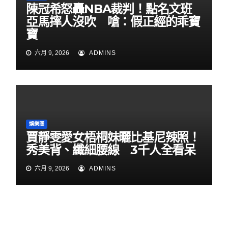
陳冠希怒轟NBA裁判！點名文班
亞馬摔人沒吹 嗆：假正經的乖寶
寶
六月 9, 2026
ADMINS
娛樂圈
賈靜雯愛女梧桐妹曬比基尼辣照！
秀美背、纖細腰線 3千人全看呆
六月 9, 2026
ADMINS