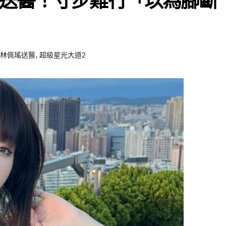
送醫！寸步難行「以為腳斷
,
林佩瑤送醫
超級星光大道2