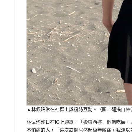
▲林佩瑤常在社群上與粉絲互動。（圖／翻攝自林
林佩瑤昨日在IG上透露，「搬東西摔一個狗吃屎
不怕痛的人，「這次跌倒居然超級無敵痛，我還以