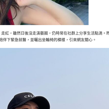
2》走紅，雖然日後沒走演藝圈，仍時常在社群上分享生活點滴。
的陪伴下緊急就醫，並曬出坐輪椅的模樣，引來網友關心。