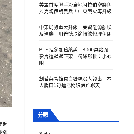
美軍首度聯手沙烏地阿拉伯空襲伊
拉克親伊朗民兵！中東戰火再升級
中東局勢重大升級！美資能源船埃
及遇襲 川普聽取簡報欲修理伊朗
BTS拒參加葛萊美！8000萬點閱
影片遭默默下架 粉絲怒批：小心
眼
劉若英高雄買白糖粿沒人認出 本
人脫口1句遭老闆娘虧難聊天
分類
是超
步難
Style