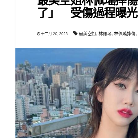
最美空姐林佩瑤摔傷
了」 受傷過程曝光
,
,
,
最美空姐
林佩瑤
林佩瑤摔傷
十二月 20, 2023