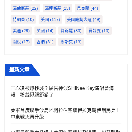
澤倫斯基
(22)
澤連斯基
(13)
烏克蘭
(44)
特朗普
(10)
美國
(117)
美國總統大選
(49)
美選
(29)
英國
(14)
賀錦麗
(33)
賈靜雯
(13)
關稅
(17)
香港
(31)
馬斯克
(13)
最新文章
王心凌被爆抄襲？廣告神似SHINee Key演唱會海
報 粉絲揪細節怒了
美軍首度聯手沙烏地阿拉伯空襲伊拉克親伊朗民兵！
中東戰火再升級