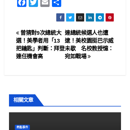
F
T
E
S
a
wi
m
h
c
tt
ail
ar
e
er
e
文
曾猜對9次總統大
連總統候選人也遭
b
選！美學者用「13
逮！美校園挺巴示威
章
o
把鑰匙」判斷：拜登
未歇 名校教授憶：
o
導
連任機會高
宛如戰場
k
覽
相關文章
熱點事件