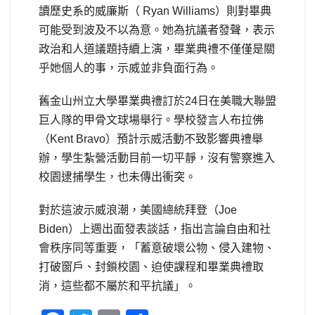
讀歷史系的威廉斯（ Ryan Williams）則對畢典
可能受到波及不以為意。她為抗議者發聲，表示
政治和人道議題持續上演，畢業典禮不僅僅是關
乎她個人的事，示威並非負面行為。
舊金山州立大學畢業典禮訂於24日在美職大聯盟
巨人隊的甲骨文球場舉行。學校發言人布拉佛
（Kent Bravo）預計示威活動不致影響典禮舉
辦，學生紮營活動目前一切平靜，沒有警察進入
校園逮捕學生，也未傳出衝突。
對於這波示威浪潮，美國總統拜登（Joe
Biden）上週出面發表談話，指出言論自由和社
會秩序同等重要，「蓄意破壞公物、侵入建物、
打破窗戶、封鎖校園、迫使課程和畢業典禮取
消，這些都不屬於和平抗議」。