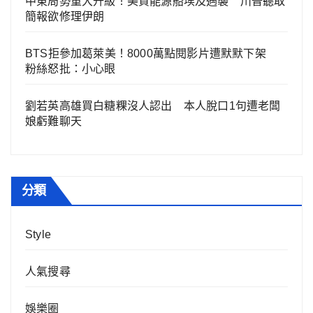
中東局勢重大升級！美資能源船埃及遇襲 川普聽取
簡報欲修理伊朗
BTS拒參加葛萊美！8000萬點閱影片遭默默下架
粉絲怒批：小心眼
劉若英高雄買白糖粿沒人認出 本人脫口1句遭老闆
娘虧難聊天
分類
Style
人氣搜尋
娛樂圈