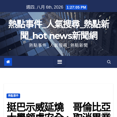
跳
週四. 八月 6th, 2026
1:27:06 PM
至
內
熱點事件_人氣搜尋_熱點新
容
聞_hot news新聞網
熱點事件_人氣搜尋_熱點新聞
熱點事件
挺巴示威延燒 哥倫比亞