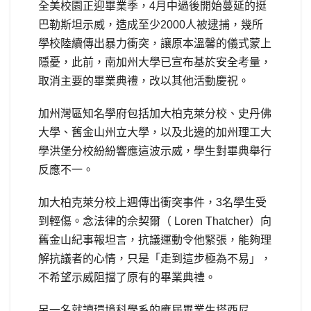
全美校園正迎畢業季，4月中過後開始蔓延的挺
巴勒斯坦示威，造成至少2000人被逮捕，幾所
學校陸續傳出暴力衝突，讓原本溫馨的儀式蒙上
隱憂，此前，南加州大學已宣布基於安全考量，
取消主要的畢業典禮，改以其他活動慶祝。
加州灣區知名學府包括加大柏克萊分校、史丹佛
大學、舊金山州立大學，以及北邊的加州理工大
學洪堡分校紛紛響應這波示威，學生對畢典舉行
反應不一。
加大柏克萊分校上週傳出衝突事件，3名學生受
到輕傷。念法律的佘契爾（ Loren Thatcher）向
舊金山紀事報坦言，抗議運動令他緊張，能夠理
解抗議者的心情，只是「走到這步極為不易」，
不希望示威阻擋了原有的畢業典禮。
另一名就讀環境科學系的應屆畢業生塔西尼