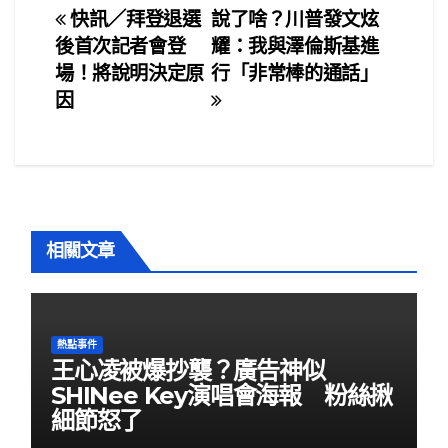
e
er
e
文
快訊／拜登退選
說了啥？川普發文炫
b
後首次記者會登
耀：我與澤倫斯基進
章
o
場！將說明決定原
行「非常棒的通話」
o
導
因
k
覽
相關文章
熱點事件
王心凌被爆抄襲？廣告神似
SHINee Key演唱會海報 粉絲揪
細節怒了