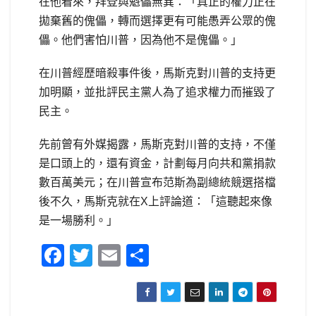
在他看來，拜登與魁儡無異：「真正的權力正在
拋棄舊的傀儡，轉而選擇更有可能愚弄公眾的傀
儡。他們害怕川普，因為他不是傀儡。」
在川普經歷暗殺事件後，馬斯克對川普的支持更
加明顯，並批評民主黨人為了追求權力而摧毀了
民主。
先前曾有外媒揭露，馬斯克對川普的支持，不僅
是口頭上的，還有資金，計劃每月向共和黨捐款
數百萬美元；在川普宣布范斯為副總統競選搭檔
後不久，馬斯克就在X上評論道：「這聽起來像
是一場勝利。」
F
T
E
S
a
wi
m
h
c
tt
ail
ar