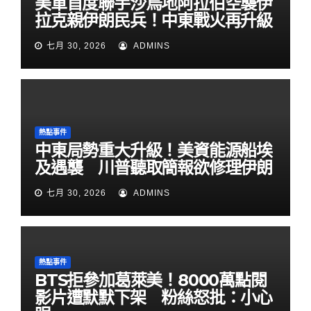
美軍首度聯手沙烏地阿拉伯空襲伊
拉克親伊朗民兵！中東戰火再升級
七月 30, 2026
ADMINS
熱點事件
中東局勢重大升級！美資能源船埃
及遇襲 川普聽取簡報欲修理伊朗
七月 30, 2026
ADMINS
熱點事件
BTS拒參加葛萊美！8000萬點閱
影片遭默默下架 粉絲怒批：小心