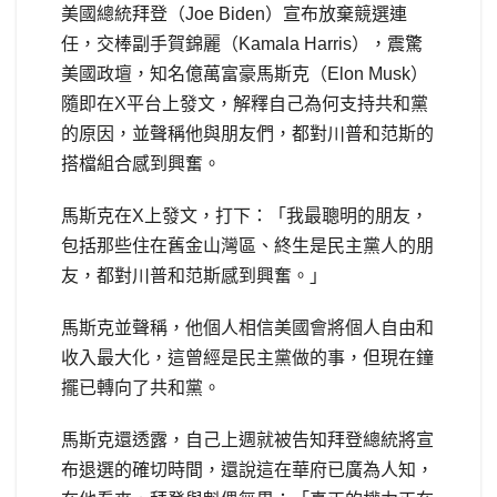
美國總統拜登（Joe Biden）宣布放棄競選連
任，交棒副手賀錦麗（Kamala Harris），震驚
美國政壇，知名億萬富豪馬斯克（Elon Musk）
隨即在X平台上發文，解釋自己為何支持共和黨
的原因，並聲稱他與朋友們，都對川普和范斯的
搭檔組合感到興奮。
馬斯克在X上發文，打下：「我最聰明的朋友，
包括那些住在舊金山灣區、終生是民主黨人的朋
友，都對川普和范斯感到興奮。」
馬斯克並聲稱，他個人相信美國會將個人自由和
收入最大化，這曾經是民主黨做的事，但現在鐘
擺已轉向了共和黨。
馬斯克還透露，自己上週就被告知拜登總統將宣
布退選的確切時間，還說這在華府已廣為人知，