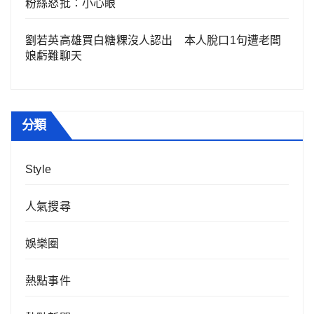
粉絲怒批：小心眼
劉若英高雄買白糖粿沒人認出 本人脫口1句遭老闆
娘虧難聊天
分類
Style
人氣搜尋
娛樂圈
熱點事件