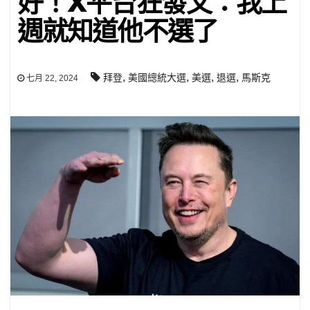
好！X平台狂發文：我上
週就知道他不選了
,
,
,
,
拜登
美國總統大選
美選
退選
馬斯克
七月 22, 2024