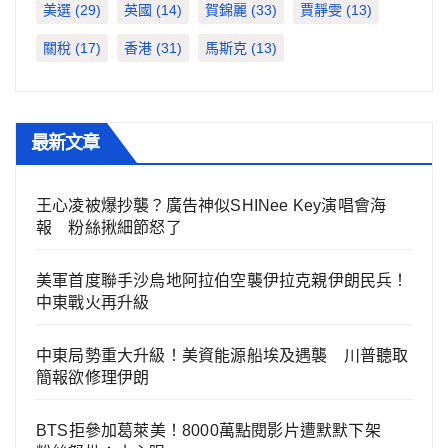
美選
(29)
英國
(14)
賀錦麗
(33)
賈靜雯
(13)
關稅
(17)
香港
(31)
馬斯克
(13)
最新文章
王心凌被爆抄襲？廣告神似SHINee Key演唱會海
報 粉絲揪細節怒了
美軍首度聯手沙烏地阿拉伯空襲伊拉克親伊朗民兵！
中東戰火再升級
中東局勢重大升級！美資能源船埃及遇襲 川普聽取
簡報欲修理伊朗
BTS拒參加葛萊美！8000萬點閱影片遭默默下架