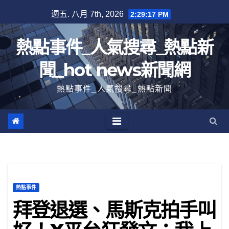
跳
週五. 八月 7th, 2026
2:29:18 PM
至
內
熱點事件_人氣搜尋_熱點新
容
聞_hot news新聞網
熱點事件_人氣搜尋_熱點新聞
熱點事件
拜登退選、馬斯克拍手叫