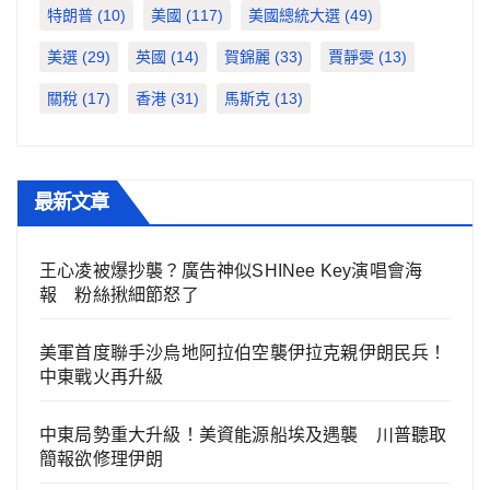
特朗普
(10)
美國
(117)
美國總統大選
(49)
美選
(29)
英國
(14)
賀錦麗
(33)
賈靜雯
(13)
關稅
(17)
香港
(31)
馬斯克
(13)
最新文章
王心凌被爆抄襲？廣告神似SHINee Key演唱會海
報 粉絲揪細節怒了
美軍首度聯手沙烏地阿拉伯空襲伊拉克親伊朗民兵！
中東戰火再升級
中東局勢重大升級！美資能源船埃及遇襲 川普聽取
簡報欲修理伊朗