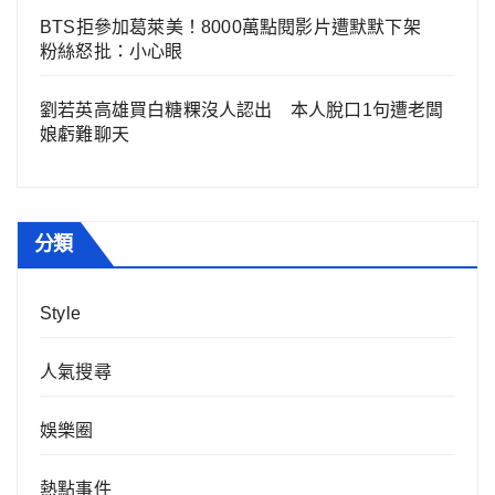
BTS拒參加葛萊美！8000萬點閱影片遭默默下架
粉絲怒批：小心眼
劉若英高雄買白糖粿沒人認出 本人脫口1句遭老闆
娘虧難聊天
分類
Style
人氣搜尋
娛樂圈
熱點事件