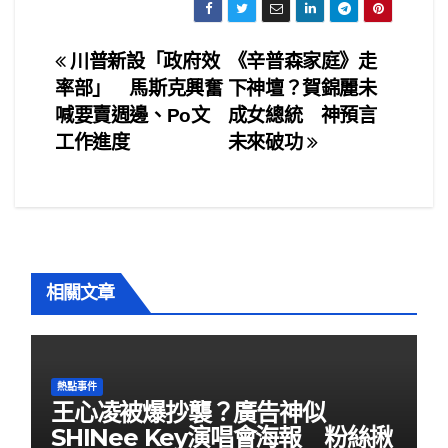
c
tt
ail
ar
e
er
e
文
川普新設「政府效
《辛普森家庭》走
b
率部」 馬斯克興奮
下神壇？賀錦麗未
章
o
喊要賣週邊、Po文
成女總統 神預言
o
導
工作進度
未來破功
k
覽
相關文章
熱點事件
王心凌被爆抄襲？廣告神似
SHINee Key演唱會海報 粉絲揪