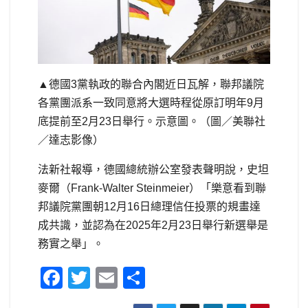
▲德國3黨執政的聯合內閣近日瓦解，聯邦議院
各黨團派系一致同意將大選時程從原訂明年9月
底提前至2月23日舉行。示意圖。（圖／美聯社
／達志影像）
法新社報導，德國總統辦公室發表聲明說，史坦
麥爾（Frank-Walter Steinmeier）「樂意看到聯
邦議院黨團朝12月16日總理信任投票的規畫達
成共識，並認為在2025年2月23日舉行新選舉是
務實之舉」。
F
T
E
S
a
wi
m
h