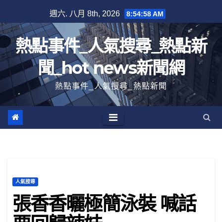
跳
週六. 八月 8th, 2026
8:54:59 AM
至
內
熱點事件_人氣搜尋_熱點新
容
聞_hot news新聞網
熱點事件_人氣搜尋_熱點新聞
人氣搜尋
張香香曬極簡泳裝 喊話