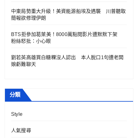
中東局勢重大升級！美資能源船埃及遇襲 川普聽取
簡報欲修理伊朗
BTS拒參加葛萊美！8000萬點閱影片遭默默下架
粉絲怒批：小心眼
劉若英高雄買白糖粿沒人認出 本人脫口1句遭老闆
娘虧難聊天
分類
Style
人氣搜尋