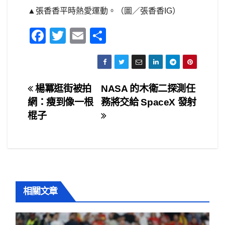
▲張香香平時熱愛運動。（圖／張香香IG）
F
T
E
S
a
wi
m
h
c
tt
ail
ar
e
er
e
文
楊冪逛街被拍
NASA 的木衛二探測任
b
網：瘦到像一根
務將交給 SpaceX 發射
章
o
棍子
o
導
k
覽
相關文章