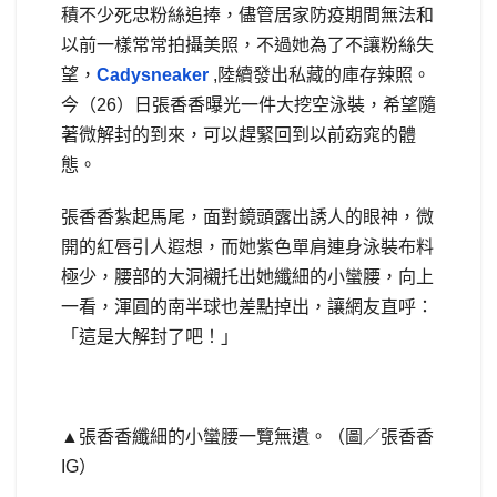
積不少死忠粉絲追捧，儘管居家防疫期間無法和
以前一樣常常拍攝美照，不過她為了不讓粉絲失
望，
Cadysneaker
,陸續發出私藏的庫存辣照。
今（26）日張香香曝光一件大挖空泳裝，希望隨
著微解封的到來，可以趕緊回到以前窈窕的體
態。
張香香紮起馬尾，面對鏡頭露出誘人的眼神，微
開的紅唇引人遐想，而她紫色單肩連身泳裝布料
極少，腰部的大洞襯托出她纖細的小蠻腰，向上
一看，渾圓的南半球也差點掉出，讓網友直呼：
「這是大解封了吧！」
▲張香香纖細的小蠻腰一覽無遺。（圖／張香香
IG）