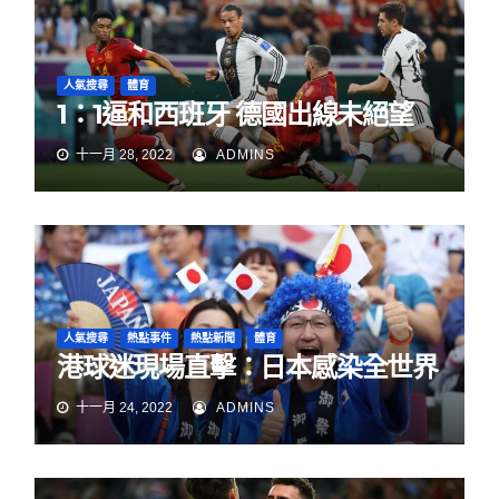
人氣搜尋
體育
1：1逼和西班牙 德國出線未絕望
十一月 28, 2022
ADMINS
人氣搜尋
熱點事件
熱點新聞
體育
港球迷現場直擊：日本感染全世界
十一月 24, 2022
ADMINS