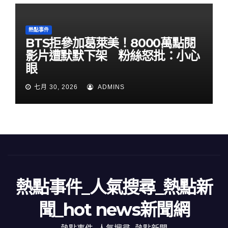
熱點事件
BTS拒參加葛萊美！8000萬點閱
影片遭默默下架 粉絲怒批：小心
眼
七月 30, 2026
ADMINS
熱點事件_人氣搜尋_熱點新
聞_hot news新聞網