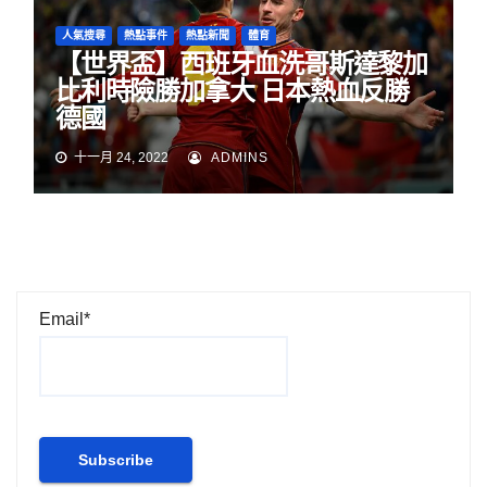
人氣搜尋
熱點事件
熱點新聞
體育
【世界盃】西班牙血洗哥斯達黎加
比利時險勝加拿大 日本熱血反勝
德國
十一月 24, 2022
ADMINS
Email*