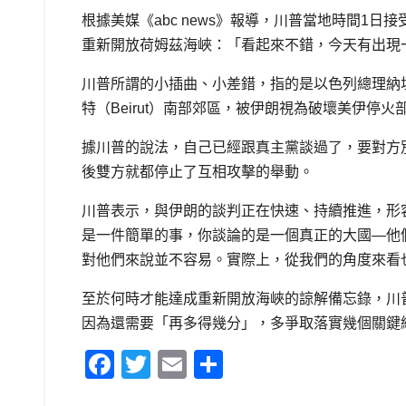
根據美媒《abc news》報導，川普當地時間1
重新開放荷姆茲海峽：「看起來不錯，今天有出現一
川普所謂的小插曲、小差錯，指的是以色列總理納坦雅胡（
特（Beirut）南部郊區，被伊朗視為破壞美伊停
據川普的說法，自己已經跟真主黨談過了，要對方
後雙方就都停止了互相攻擊的舉動。
川普表示，與伊朗的談判正在快速、持續推進，形
是一件簡單的事，你談論的是一個真正的大國—他
對他們來說並不容易。實際上，從我們的角度來看
至於何時才能達成重新開放海峽的諒解備忘錄，川
因為還需要「再多得幾分」，多爭取落實幾個關鍵
F
T
E
S
a
wi
m
h