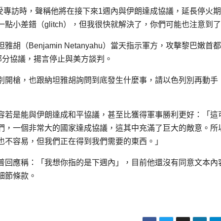
日接受專訪時，聲稱他將在接下來1週內與伊朗達成協議，延長停火
點小差錯（glitch），但我很快就解決了，你們可能也注意到
Benjamin Netanyahu）當天指示軍方，攻擊黎巴嫩首
火部分協議，揚言停止與美方談判。
別開槍，也跟納坦雅胡詢問到底發生什麼事，請以色列別再動手
容若是能與伊朗達成和平協議，甚至比獲得軍事勝利更好：「這
們，一個非常大的國家達成協議，這其中充滿了巨大的敵意。所
也不容易，但我們正在得到我們需要的東西。」
普回應稱：「我想你指的是下週內」，目前他還沒有同意文本內
細節條款。