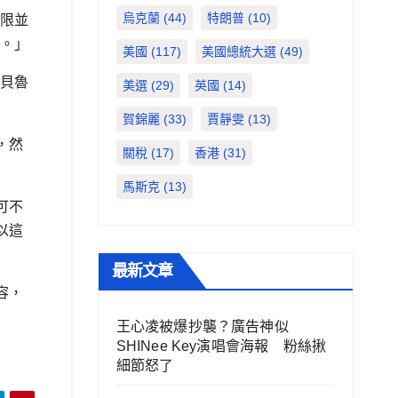
烏克蘭
(44)
特朗普
(10)
期限並
了。」
美國
(117)
美國總統大選
(49)
都貝魯
美選
(29)
英國
(14)
賀錦麗
(33)
賈靜雯
(13)
，然
關稅
(17)
香港
(31)
馬斯克
(13)
可不
以這
最新文章
容，
王心凌被爆抄襲？廣告神似
SHINee Key演唱會海報 粉絲揪
細節怒了