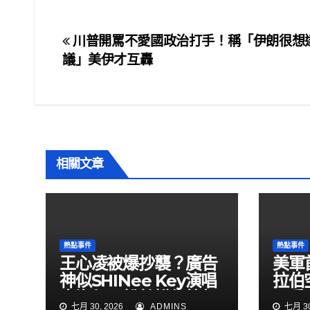
c
tt
ail
ar
e
er
e
文
川普開罵不愛國政治打手！稱「伊朗很想
b
議」美伊才互轟
章
o
o
導
k
覽
相關文章
熱點事件
熱點事件
王心凌被爆抄襲？廣告
美軍
神似SHINee Key演唱
拉伯
會海報 粉絲揪細節怒
民兵
七月 30, 2026
ADMINS
七月 30