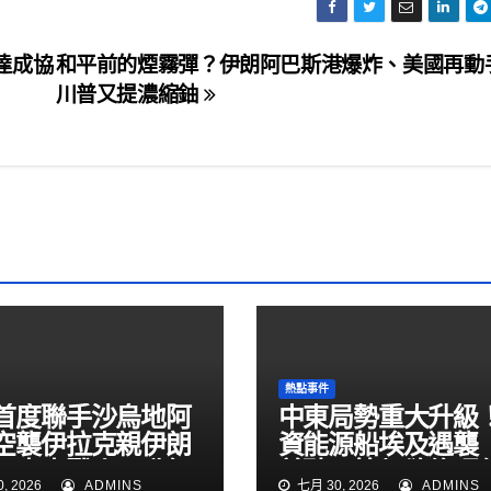
達成協
和平前的煙霧彈？伊朗阿巴斯港爆炸、美國再
川普又提濃縮鈾
熱點事件
首度聯手沙烏地阿
中東局勢重大升級
空襲伊拉克親伊朗
資能源船埃及遇襲
！中東戰火再升級
普聽取簡報欲修理
, 2026
ADMINS
七月 30, 2026
ADMINS