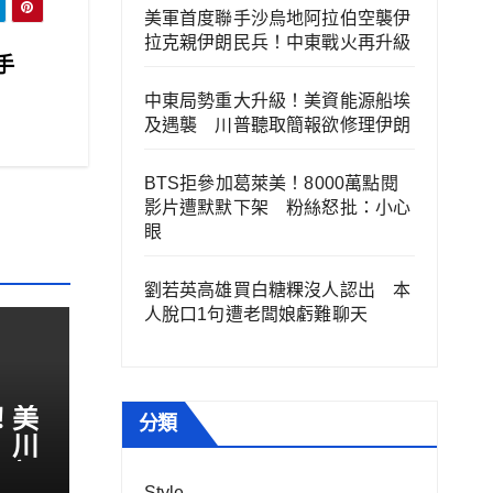
美軍首度聯手沙烏地阿拉伯空襲伊
拉克親伊朗民兵！中東戰火再升級
動手
中東局勢重大升級！美資能源船埃
及遇襲 川普聽取簡報欲修理伊朗
BTS拒參加葛萊美！8000萬點閱
影片遭默默下架 粉絲怒批：小心
眼
劉若英高雄買白糖粿沒人認出 本
人脫口1句遭老闆娘虧難聊天
！美
分類
 川
伊朗
Style