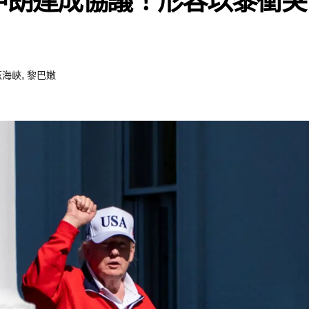
伊朗達成協議！形容以黎衝突
,
茲海峽
黎巴嫩