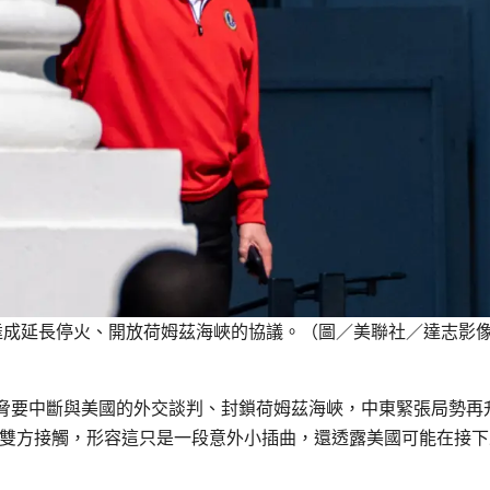
達成延長停火、開放荷姆茲海峽的協議。（圖／美聯社／達志影
脅要中斷與美國的外交談判、封鎖荷姆茲海峽，中東緊張局勢再
與以黎雙方接觸，形容這只是一段意外小插曲，還透露美國可能在接下