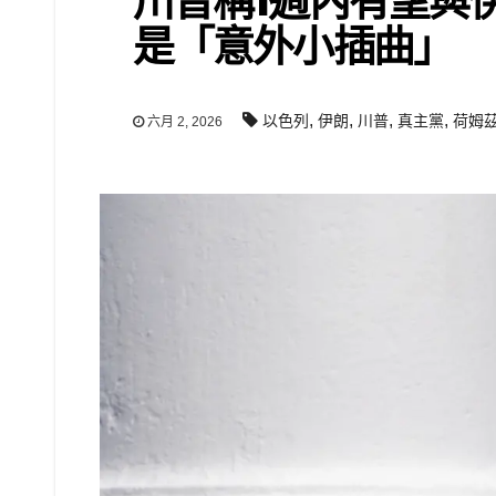
川普稱1週內有望與
是「意外小插曲」
,
,
,
,
以色列
伊朗
川普
真主黨
荷姆
六月 2, 2026