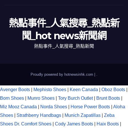
熱點事件_人氣搜尋_熱點新
聞_hot news新聞網
熱點事件_人氣搜尋_熱點新聞
Proudly powered by hotnewsinhk.com
|
.
Avenger Boots
|
Mephisto Shoes
|
Keen Canada
|
Oboz Boots
|
Born Shoes
|
Munro Shoes
|
Tory Burch Outlet
|
Brunt Boots
|
Miz Mooz Canada
|
Norda Shoes
|
Horse Power Boots
|
Aloha
Shoes
|
Strathberry Handbags
|
Munich Zapatillas
|
Zeba
Shoes
Dr. Comfort Shoes
|
Cody James Boots
|
Haix Boots
|