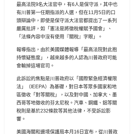
最高法院9名大法官中，有6人是保守派，其中也
有川普第一任期指派的人選，但在11月5日的口
頭辯論中，即使是保守派大法官都提出了一系列
嚴厲批評，如「憲法是將徵稅權賦予國會」、
「法條內容中沒有使用『關稅』字眼」。
報導指出，由於美國媒體報導「最高法院對此抱
持懷疑態度」，越來越多的人認為川普政府可能
會輸掉這場官司。
此訴訟的焦點是川普政府以「國際緊急經濟權限
法」（IEEPA）為基礎，對日本等眾多國家和地
區徵收「對等關稅」，以及對中國、加拿大、墨
西哥等地徵收的芬太尼稅。汽車、鋼鐵、鋁等關
稅則是基於232條款等其他法律，不受訴訟影
響。
美國海關和邊境保護局本月16日宣布，從川普政