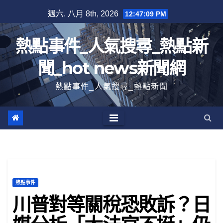
跳
週六. 八月 8th, 2026
12:47:10 PM
至
內
熱點事件_人氣搜尋_熱點新
容
聞_hot news新聞網
熱點事件_人氣搜尋_熱點新聞
熱點事件
川普對等關稅恐敗訴？日