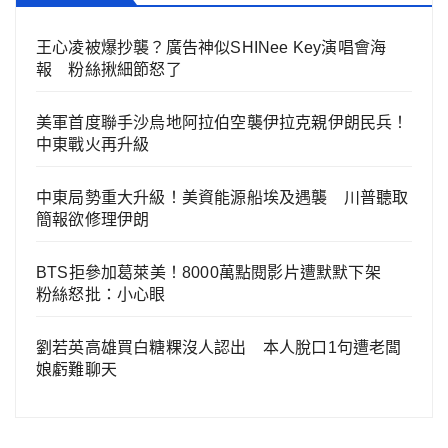
王心凌被爆抄襲？廣告神似SHINee Key演唱會海
報 粉絲揪細節怒了
美軍首度聯手沙烏地阿拉伯空襲伊拉克親伊朗民兵！
中東戰火再升級
中東局勢重大升級！美資能源船埃及遇襲 川普聽取
簡報欲修理伊朗
BTS拒參加葛萊美！8000萬點閱影片遭默默下架
粉絲怒批：小心眼
劉若英高雄買白糖粿沒人認出 本人脫口1句遭老闆
娘虧難聊天