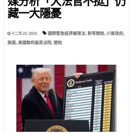
媒分析「大法官不挺」仍
藏一大隱憂
,
,
,
國際緊急經濟權限法
對等關稅
川普政府
十二月 22, 2025
,
,
美國
美國聯邦最高法院
關稅