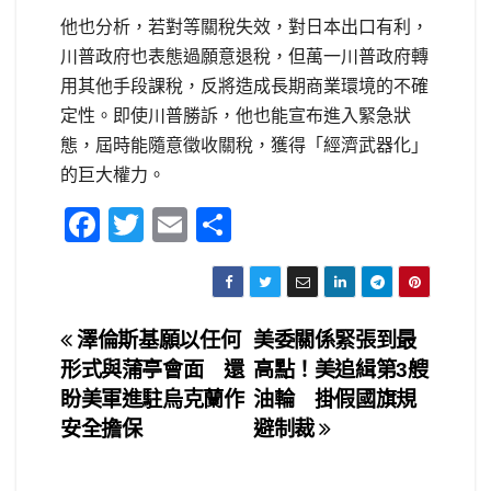
他也分析，若對等關稅失效，對日本出口有利，
川普政府也表態過願意退稅，但萬一川普政府轉
用其他手段課稅，反將造成長期商業環境的不確
定性。即使川普勝訴，他也能宣布進入緊急狀
態，屆時能隨意徵收關稅，獲得「經濟武器化」
的巨大權力。
F
T
E
S
a
wi
m
h
c
tt
ail
ar
e
er
e
文
澤倫斯基願以任何
美委關係緊張到最
b
形式與蒲亭會面 還
高點！美追緝第3艘
章
o
盼美軍進駐烏克蘭作
油輪 掛假國旗規
o
導
安全擔保
避制裁
k
覽