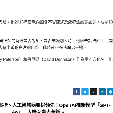
」
驗。他2018年曾就向國會不實陳述及觸犯金融罪認罪，被關1
柯恩，當川普律師的時候是否說謊、是否霸凌別人時，柯恩告訴法庭：「
大選中重返白宮的川普，此時就坐在法庭另一邊。
terson）和丹尼遜（David Dennison）作為甲乙方化名，
那指、
人工智慧競賽拚領先！OpenAI推新模型「GPT-
4o」 人機互動大革新