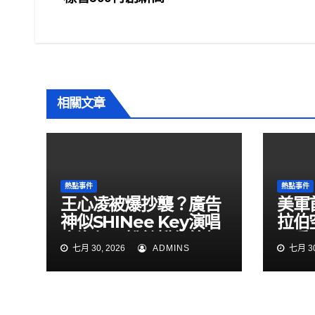
章
o
o
導
k
覽
相關文章
熱點事件
熱點事件
王心凌被爆抄襲？廣告
美軍
神似SHINee Key演唱
拉伯
會海報 粉絲揪細節怒
民兵
七月 30, 2026
ADMINS
七月 30
了