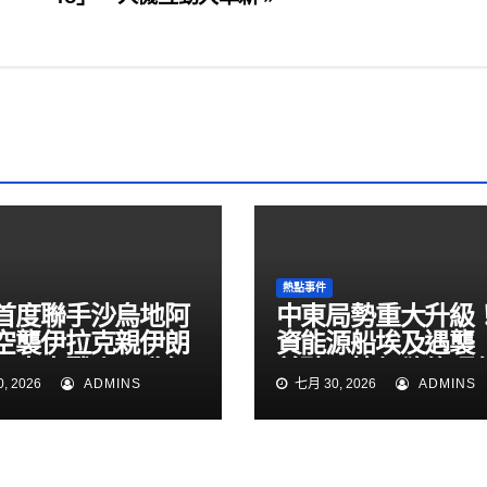
熱點事件
首度聯手沙烏地阿
中東局勢重大升級
空襲伊拉克親伊朗
資能源船埃及遇襲
！中東戰火再升級
普聽取簡報欲修理
, 2026
ADMINS
七月 30, 2026
ADMINS