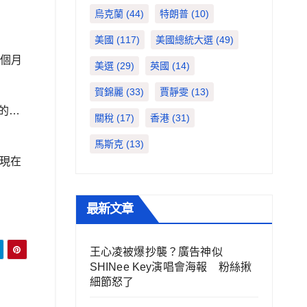
烏克蘭
(44)
特朗普
(10)
美國
(117)
美國總統大選
(49)
3個月
美選
(29)
英國
(14)
賀錦麗
(33)
賈靜雯
(13)
是的…
關稅
(17)
香港
(31)
馬斯克
(13)
出現在
最新文章
王心凌被爆抄襲？廣告神似
SHINee Key演唱會海報 粉絲揪
細節怒了