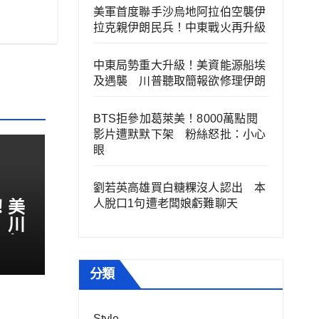
美軍首度聯手沙烏地阿拉伯空襲伊
拉克親伊朗民兵！中東戰火再升級
中東局勢重大升級！美資能源船埃
及遇襲 川普聽取簡報欲修理伊朗
BTS拒參加葛萊美！8000萬點閱
影片遭默默下架 粉絲怒批：小心
眼
劉若英高雄買白糖粿沒人認出 本
！美
人脫口1句遭老闆娘虧難聊天
 川
伊朗
分類
Style