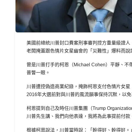
美國前總統川普封口費案刑事審判控方重量級證人
老闆掩蓋跟色情片女星幽會的「災難性」爆料而說
曾是川普打手的柯恩（Michael Cohen）平
普瞥一眼。
川普遭控偽造商業紀錄，掩飾柯恩支付色情片女星「暴風
2016年大選前對與川普的風流韻事保持沉默，以
柯恩提到自己及時任川普集團（Trump Organizati
川普先生講、我們向他表達，我將為此事提前付款
根據柯恩說法，川普當時說：「幹得好、幹得好。