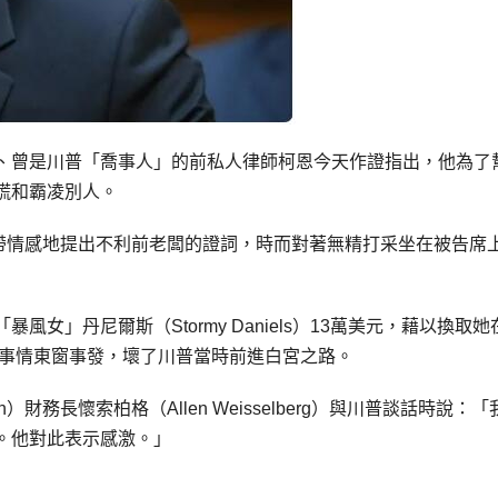
、曾是川普「喬事人」的前私人律師柯恩今天作證指出，他為了
謊和霸凌別人。
靜、不帶情感地提出不利前老闆的證詞，時而對著無精打采坐在被告席
女」丹尼爾斯（Stormy Daniels）13萬美元，藉以換取她
免事情東窗事發，壞了川普當時前進白宮之路。
on）財務長懷索柏格（Allen Weisselberg）與川普談話時說：
。他對此表示感激。」
」