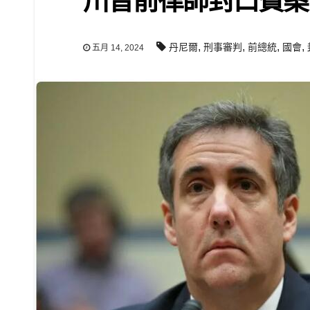
川普前律師封口費案
,
,
,
,
丹尼爾
刑事審判
前總統
國會
五月 14, 2024