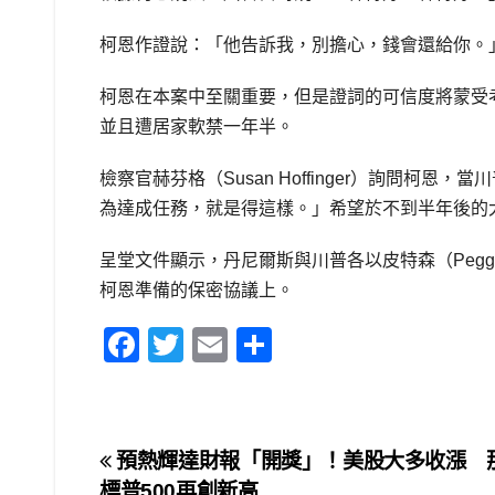
柯恩作證說：「他告訴我，別擔心，錢會還給你。
柯恩在本案中至關重要，但是證詞的可信度將蒙受考
並且遭居家軟禁一年半。
檢察官赫芬格（Susan Hoffinger）詢問
為達成任務，就是得這樣。」希望於不到半年後的
呈堂文件顯示，丹尼爾斯與川普各以皮特森（Peggy Pe
柯恩準備的保密協議上。
F
T
E
S
a
wi
m
h
c
tt
ail
ar
e
er
e
文
預熱輝達財報「開獎」！美股大多收漲 
b
標普500再創新高