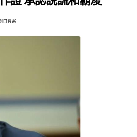
作證 承認說謊和霸凌
封口費案