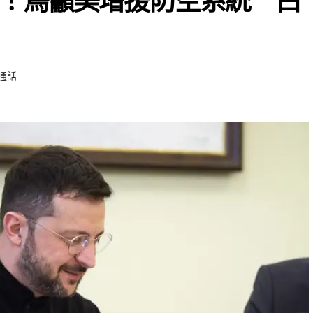
！烏籲美增援防空系統 白
通話