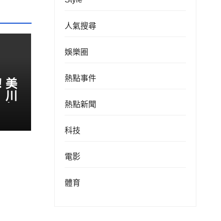
人氣搜尋
娛樂圈
熱點事件
！美
 川
熱點新聞
伊朗
科技
電影
體育