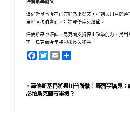
澤倫斯基發文
澤倫斯基事後在官方網站上發文，強調與川普的通
烏地阿拉伯會面，討論部份停火細節。
澤倫斯基也確認，烏克蘭支持停止攻擊能源、民用
下 烏克蘭今年將迎來長久和平。
F
T
E
S
a
wi
m
h
c
tt
ail
ar
e
er
e
文
澤倫斯基稱將與川普聯繫！轟蒲亭搞鬼：
b
必怕烏克蘭有軍援？
章
o
o
導
k
覽