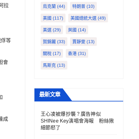
阿拉
烏克蘭
(44)
特朗普
(10)
美國
(117)
美國總統大選
(49)
美選
(29)
英國
(14)
戰俘等
賀錦麗
(33)
賈靜雯
(13)
關稅
(17)
香港
(31)
但會
馬斯克
(13)
最新文章
和
王心凌被爆抄襲？廣告神似
達成
SHINee Key演唱會海報 粉絲揪
細節怒了