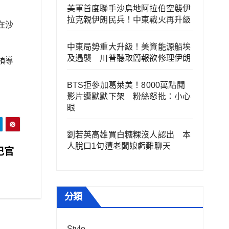
美軍首度聯手沙烏地阿拉伯空襲伊
拉克親伊朗民兵！中東戰火再升級
在沙
中東局勢重大升級！美資能源船埃
及遇襲 川普聽取簡報欲修理伊朗
領導
BTS拒參加葛萊美！8000萬點閱
影片遭默默下架 粉絲怒批：小心
眼
劉若英高雄買白糖粿沒人認出 本
人脫口1句遭老闆娘虧難聊天
巴官
分類
Style