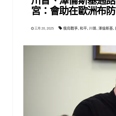
川普、澤倫斯基通話
宮：會助在歐洲布防
,
,
,
,
俄烏戰爭
和平
川普
澤倫斯基
三月 20, 2025