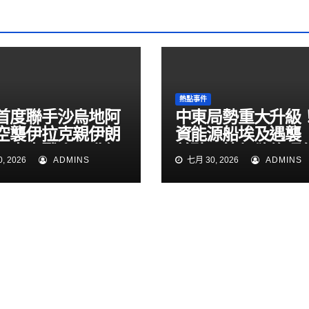
熱點事件
首度聯手沙烏地阿
中東局勢重大升級
空襲伊拉克親伊朗
資能源船埃及遇襲
！中東戰火再升級
普聽取簡報欲修理
, 2026
ADMINS
七月 30, 2026
ADMINS