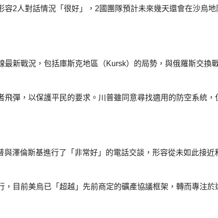
，川普形容2人對話情況「很好」，2國團隊預計未來幾天還會在沙烏地
最新戰況，包括庫斯克地區（Kursk）的局勢，與俄羅斯交換
者飛彈，以保護平民的要求。川普雖同意尋找適用的防空系統，
）表示，川普與澤倫斯基進行了「非常好」的電話交談，形容從未如此接近
行，目前美烏已「超越」先前商定的礦產協議框架，轉而專注於