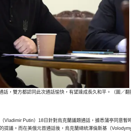
行通話，雙方都認同此次通話愉快，有望達成長久和平。（圖／翻
（Vladimir Putin）18日針對烏克蘭議題通話，據悉蒲亭同意暫
提議。而在美俄元首通話後，烏克蘭總統澤倫斯基（Volodymy