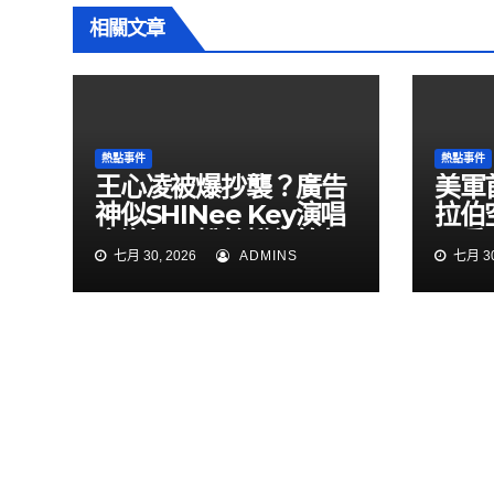
相關文章
熱點事件
熱點事件
王心凌被爆抄襲？廣告
美軍
神似SHINee Key演唱
拉伯
會海報 粉絲揪細節怒
民兵
七月 30, 2026
ADMINS
七月 30
了