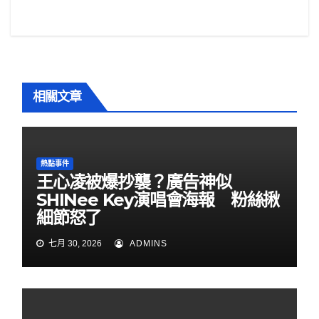
k
覽
相關文章
熱點事件
王心凌被爆抄襲？廣告神似
SHINee Key演唱會海報 粉絲揪
細節怒了
七月 30, 2026
ADMINS