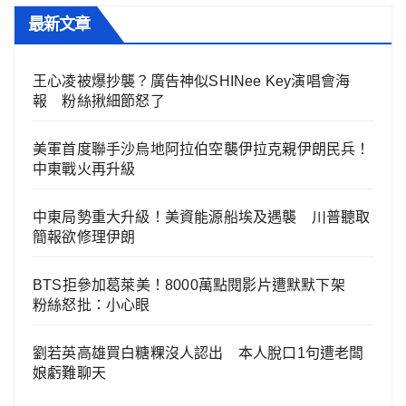
最新文章
王心凌被爆抄襲？廣告神似SHINee Key演唱會海
報 粉絲揪細節怒了
美軍首度聯手沙烏地阿拉伯空襲伊拉克親伊朗民兵！
中東戰火再升級
中東局勢重大升級！美資能源船埃及遇襲 川普聽取
簡報欲修理伊朗
BTS拒參加葛萊美！8000萬點閱影片遭默默下架
粉絲怒批：小心眼
劉若英高雄買白糖粿沒人認出 本人脫口1句遭老闆
娘虧難聊天