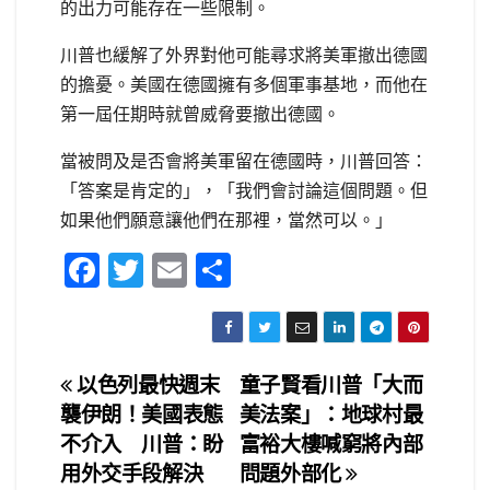
的出力可能存在一些限制。
川普也緩解了外界對他可能尋求將美軍撤出德國
的擔憂。美國在德國擁有多個軍事基地，而他在
第一屆任期時就曾威脅要撤出德國。
當被問及是否會將美軍留在德國時，川普回答：
「答案是肯定的」，「我們會討論這個問題。但
如果他們願意讓他們在那裡，當然可以。」
F
T
E
S
a
wi
m
h
c
tt
ail
ar
e
er
e
文
以色列最快週末
童子賢看川普「大而
b
襲伊朗！美國表態
美法案」：地球村最
章
o
不介入 川普：盼
富裕大樓喊窮將內部
o
導
用外交手段解決
問題外部化