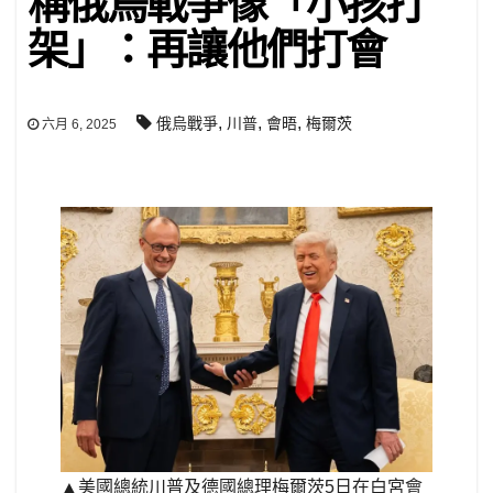
稱俄烏戰爭像「小孩打
架」：再讓他們打會
,
,
,
俄烏戰爭
川普
會晤
梅爾茨
六月 6, 2025
▲美國總統川普及德國總理梅爾茨5日在白宮會