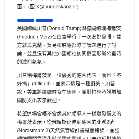
面。 (圖:X@bundeskanzler)
美國總統川普(Donald Trump)與德國總理梅爾茨
(Friedrich Merz)在白宮舉行了一次友好會晤，雙
方就烏克蘭、貿易和駐德部隊等議題進行了討
論，並且沒有其他外國領袖訪問橢圓形辦公室時
的激烈氣氛。
川普稱梅爾茨是一位優秀的德國代表，而且「不
好搞」(difficult)，並表示這是一種讚美。川普
說，美軍將繼續駐紮在德國，並對柏林承諾增加
國防支出表示歡迎。
希望這場會晤不會像其他領導人一樣爆發衝突的
梅爾茨表示，從俄羅斯延伸到德國的北溪2號
(Nordstream 2)天然氣管線計畫是個錯誤，並強
調德國願意深化與美國的關係。川普也反對這條