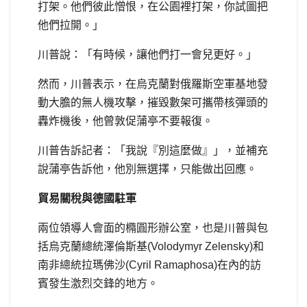
打架。他們彼此憎恨，在公園裡打架，你試圖把
他們拉開。」
川普說：「有時候，讓他們打一會兒更好。」
然而，川普表示，在烏克蘭對俄羅斯空軍基地發
動大膽的無人機攻擊，摧毀數架可攜帶核彈頭的
轟炸機後，他曾敦促蒲亭不要報復。
川普告訴記者：「我說『別這麼做』」，並補充
說蒲亭告訴他，他別無選擇，只能做出回應。
貿易關稅與德國駐軍
兩位領導人會面的橢圓形辦公室，也是川普與包
括烏克蘭總統澤倫斯基(Volodymyr Zelensky)和
南非總統拉瑪佛沙(Cyril Ramaphosa)在內的訪
賓發生激烈交鋒的地方。