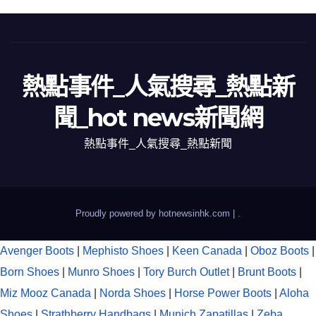
熱點事件_人氣搜尋_熱點新
聞_hot news新聞網
熱點事件_人氣搜尋_熱點新聞
Proudly powered by hotnewsinhk.com
|
.
Avenger Boots
|
Mephisto Shoes
|
Keen Canada
|
Oboz Boots
|
Born Shoes
|
Munro Shoes
|
Tory Burch Outlet
|
Brunt Boots
|
Miz Mooz Canada
|
Norda Shoes
|
Horse Power Boots
|
Aloha
Shoes
|
Strathberry Handbags
|
Munich Zapatillas
|
Zeba