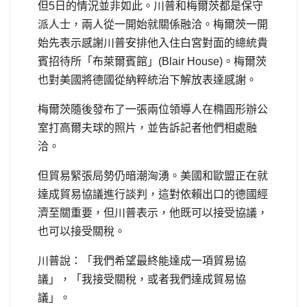
但5日的情況並非如此。川普和梅爾茨都是保守
派人士，兩人從一開始就關係融洽。梅爾茨一開
始先表示感謝川普安排他入住白宮對面的總統貴
賓招待所「布萊爾賓館」(Blair House)。梅爾茨
也對美國將德國從納粹統治下解放表達感謝。
梅爾茨隨後發布了一張兩位領導人在橢圓形辦公
室打高爾夫球的照片，並告訴記者他們相處融
洽。
但貿易緊張局勢仍暗潮洶湧。美國和歐盟正在就
達成貿易協議進行談判，這對依賴出口的德國經
濟至關重要，但川普表示，他既可以接受協議，
也可以接受關稅。
川普說：「我們希望最終能達成一項貿易協
議」，「我接受關稅，或者我們達成貿易協
議」。