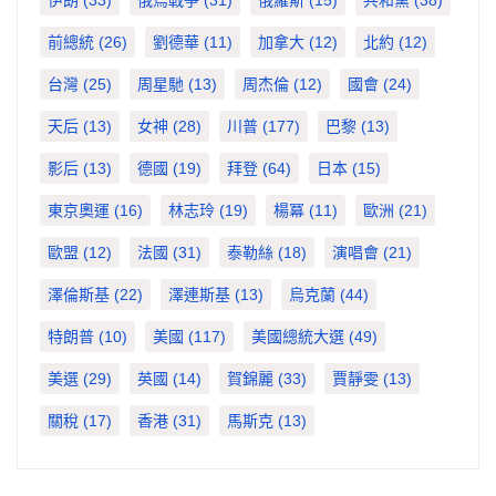
伊朗
(33)
俄烏戰爭
(31)
俄羅斯
(15)
共和黨
(38)
前總統
(26)
劉德華
(11)
加拿大
(12)
北約
(12)
台灣
(25)
周星馳
(13)
周杰倫
(12)
國會
(24)
天后
(13)
女神
(28)
川普
(177)
巴黎
(13)
影后
(13)
德國
(19)
拜登
(64)
日本
(15)
東京奧運
(16)
林志玲
(19)
楊冪
(11)
歐洲
(21)
歐盟
(12)
法國
(31)
泰勒絲
(18)
演唱會
(21)
澤倫斯基
(22)
澤連斯基
(13)
烏克蘭
(44)
特朗普
(10)
美國
(117)
美國總統大選
(49)
美選
(29)
英國
(14)
賀錦麗
(33)
賈靜雯
(13)
關稅
(17)
香港
(31)
馬斯克
(13)