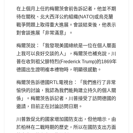
在上個月上任的梅爾茨會前告訴記者，他並不期
待在關稅、北大西洋公約組織(NATO)或烏克蘭
戰爭問題上取得重大進展。會談結束後，他表示
對會談進展「非常滿意」。
梅爾茨說：「我發現美國總統是一位在個人層面
上我可以良好交談的人」，梅爾茨也補充說，川
普在收到祖父腓特烈(Frederick Trump)的1869年
德國出生證明複本禮物時，明顯很感動。
梅爾茨告訴德國RTL電視台：「我們進行了非常
愉快的討論，我認為我們能夠建立持久的個人關
係」。梅爾茨告訴記者，川普接受了訪問德國的
邀請，目前正在討論訪問日期。
川普敦促北約國家增加國防支出，但他暗示，由
於柏林在二戰時期的歷史，所以在國防支出方面