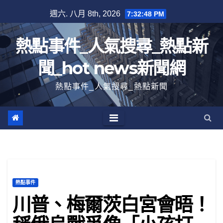
跳
週六. 八月 8th, 2026
7:32:49 PM
至
內
熱點事件_人氣搜尋_熱點新
容
聞_hot news新聞網
熱點事件_人氣搜尋_熱點新聞
熱點事件
川普、梅爾茨白宮會晤！