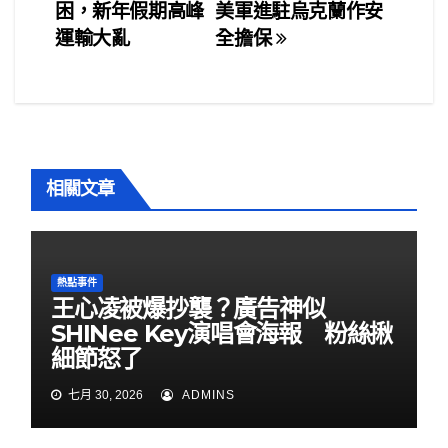
章
o
困，新年假期高峰
美軍進駐烏克蘭作安
o
導
運輸大亂
全擔保
k
覽
相關文章
熱點事件
王心凌被爆抄襲？廣告神似
SHINee Key演唱會海報 粉絲揪
細節怒了
七月 30, 2026
ADMINS