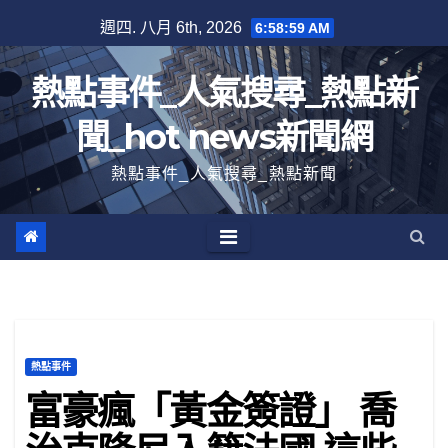
跳
週四. 八月 6th, 2026
6:59:00 AM
至
內
熱點事件_人氣搜尋_熱點新
容
聞_hot news新聞網
熱點事件_人氣搜尋_熱點新聞
熱點事件
富豪瘋「黃金簽證」 喬