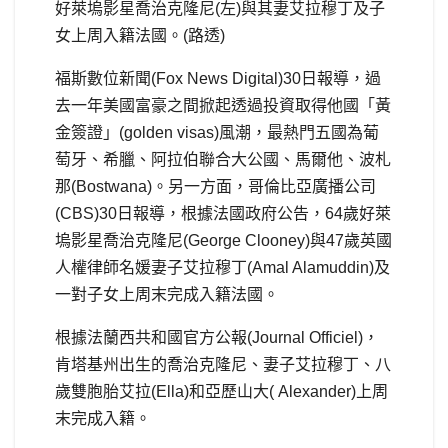
好萊塢影星喬治克隆尼(左)與其妻艾拉穆丁及子
女上周入籍法國。(路透)
福斯數位新聞(Fox News Digital)30日報導，過
去一年美國富豪之間掀起透過投資取得他國「黃
金簽證」(golden visas)風潮，最熱門五國為葡
萄牙、希臘、阿拉伯聯合大公國、馬爾他、波札
那(Bostwana)。另一方面，哥倫比亞廣播公司
(CBS)30日報導，根據法國政府公告，64歲好萊
塢影星喬治克隆尼(George Clooney)與47歲英國
人權律師名媛妻子艾拉穆丁(Amal Alamuddin)及
一對子女上周末完成入籍法國。
根據法蘭西共和國官方公報(Journal Officiel)，
肯塔基州出生的喬治克隆尼、妻子艾拉穆丁、八
歲雙胞胎艾拉(Ella)和亞歷山大( Alexander)上周
末完成入籍。