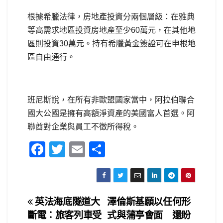
根據希臘法律，房地產投資分兩個層級：在雅典
等高需求地區投資房地產至少60萬元，在其他地
區則投資30萬元。持有希臘黃金簽證可在申根地
區自由通行。
班尼斯說，在所有非歐盟國家當中，阿拉伯聯合
國大公國是擁有高額淨資產的美國富人首選。阿
聯酋對企業與員工不徵所得稅。
F
T
E
S
a
wi
m
h
c
tt
ail
ar
e
er
e
文
英法海底隧道大
澤倫斯基願以任何形
b
斷電：旅客列車受
式與蒲亭會面 還盼