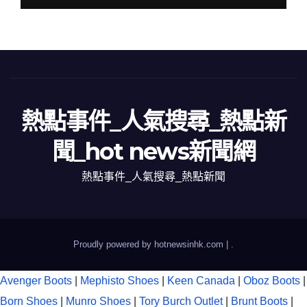
熱點事件_人氣搜尋_熱點新
聞_hot news新聞網
熱點事件_人氣搜尋_熱點新聞
Proudly powered by hotnewsinhk.com
|
.
Avenger Boots
|
Mephisto Shoes
|
Keen Canada
|
Oboz Boots
|
Born Shoes
|
Munro Shoes
|
Tory Burch Outlet
|
Brunt Boots
|