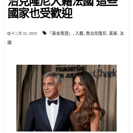
治克隆尼入籍法國 這些
國家也受歡迎
,
,
,
,
「黃金簽證」
入籍
喬治克隆尼
富豪
法
十二月 31, 2025
國