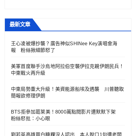
最新文章
王心凌被爆抄襲？廣告神似SHINee Key演唱會海
報 粉絲揪細節怒了
美軍首度聯手沙烏地阿拉伯空襲伊拉克親伊朗民兵！
中東戰火再升級
中東局勢重大升級！美資能源船埃及遇襲 川普聽取
簡報欲修理伊朗
BTS拒參加葛萊美！8000萬點閱影片遭默默下架
粉絲怒批：小心眼
劉若英高雄買白糖粿沒人認出 本人脫口1句遭老闆