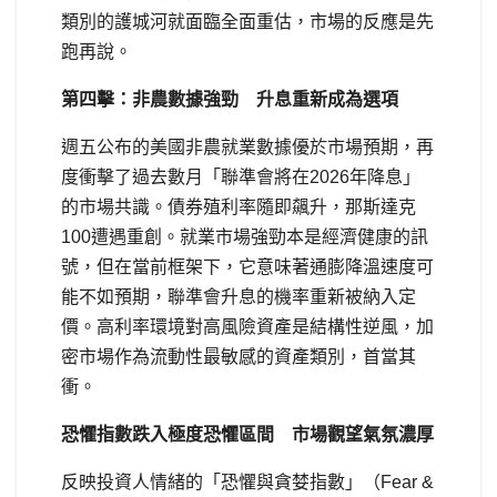
類別的護城河就面臨全面重估，市場的反應是先
跑再說。
第四擊：非農數據強勁 升息重新成為選項
週五公布的美國非農就業數據優於市場預期，再
度衝擊了過去數月「聯準會將在2026年降息」
的市場共識。債券殖利率隨即飆升，那斯達克
100遭遇重創。就業市場強勁本是經濟健康的訊
號，但在當前框架下，它意味著通膨降溫速度可
能不如預期，聯準會升息的機率重新被納入定
價。高利率環境對高風險資產是結構性逆風，加
密市場作為流動性最敏感的資產類別，首當其
衝。
恐懼指數跌入極度恐懼區間 市場觀望氣氛濃厚
反映投資人情緒的「恐懼與貪婪指數」（Fear &