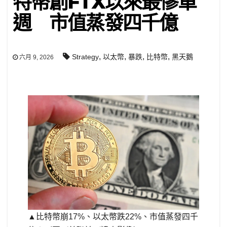
特幣創FTX以來最慘單
週 市值蒸發四千億
,
,
,
,
Strategy
以太幣
暴跌
比特幣
黑天鵝
六月 9, 2026
▲比特幣崩17%、以太幣跌22%、市值蒸發四千