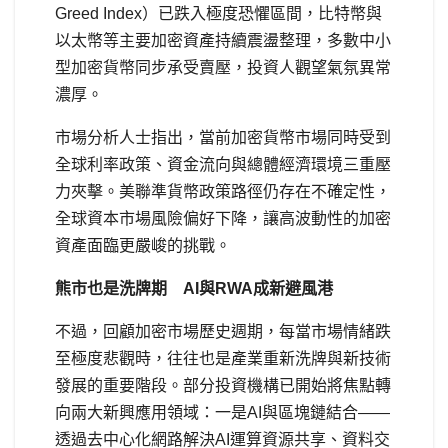
Greed Index）已跌入極度恐懼區間，比特幣與
以太幣等主要加密資產持續震盪整理，多數中小
型加密貨幣同步承受賣壓，投資人觀望氣氛異常
濃厚。
市場分析人士指出，當前加密貨幣市場同時受到
全球利率政策、資金流向與總體經濟環境三重壓
力夾擊。美聯準貨幣政策路徑仍存在不確定性，
全球資本市場風險偏好下降，讓高波動性的加密
資產面臨更嚴峻的挑戰。
熊市也是洗牌期 AI與RWA成新避風港
不過，回顧加密市場歷史週期，每當市場情緒跌
至極度悲觀時，往往也是產業重新洗牌與新技術
發展的重要階段。部分投資機構已開始將焦點轉
向兩大新興應用領域：一是AI與區塊鏈結合——
透過去中心化網路解決AI運算資源共享、資料交