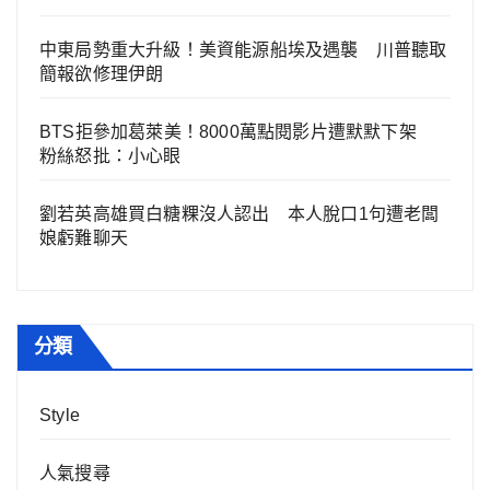
中東局勢重大升級！美資能源船埃及遇襲 川普聽取
簡報欲修理伊朗
BTS拒參加葛萊美！8000萬點閱影片遭默默下架
粉絲怒批：小心眼
劉若英高雄買白糖粿沒人認出 本人脫口1句遭老闆
娘虧難聊天
分類
Style
人氣搜尋