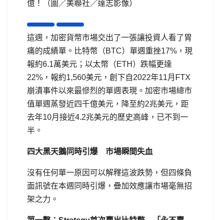
億！（圖／美聯社／達志影像）
這週，加密貨幣市場交出了一張讓投資人看了胃
痛的成績單。比特幣（BTC）單週重挫17%，現
報約6.1萬美元；以太幣（ETH）跌幅更達
22%，報約1,560美元，創下自2022年11月FTX
崩潰事件以來最慘烈的單週表現。加密市場總市
值單週蒸發近四千億美元，降至約2兆美元，距
去年10月接近4.2兆美元的歷史高峰，已不到一
半。
四大黑天鵝同時引爆 市場瞬間失血
沒有任何單一原因可以解釋這波跌勢，但四條負
面訊號在本週同時引爆，疊加效應讓市場毫無招
架之力。