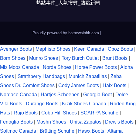
熱點事件_人氣搜尋_熱點新聞
Proudly powered by hotnewsinhk.com
|
.
Avenger Boots
|
Mephisto Shoes
|
Keen Canada
|
Oboz Boots
|
Born Shoes
|
Munro Shoes
|
Tory Burch Outlet
|
Brunt Boots
|
Miz Mooz Canada
|
Norda Shoes
|
Horse Power Boots
|
Aloha
Shoes
|
Strathberry Handbags
|
Munich Zapatillas
|
Zeba
Shoes
Dr. Comfort Shoes
|
Cody James Boots
|
Haix Boots
|
Nordace Canada
|
Hartjes Schoenen
|
Georgia Boot
|
Dolce
Vita Boots
|
Durango Boots
|
Kizik Shoes Canada
|
Rodeo King
Hats
|
Rujo Boots
|
Cobb Hill Shoes
|
SCARPA Schuhe
|
Fenoglio Boots
|
Moshn Shoes
|
Unisa Zapatos
|
Drew's Boots
|
Softmoc Canada
|
Brütting Schuhe
|
Hawx Boots
|
Altama