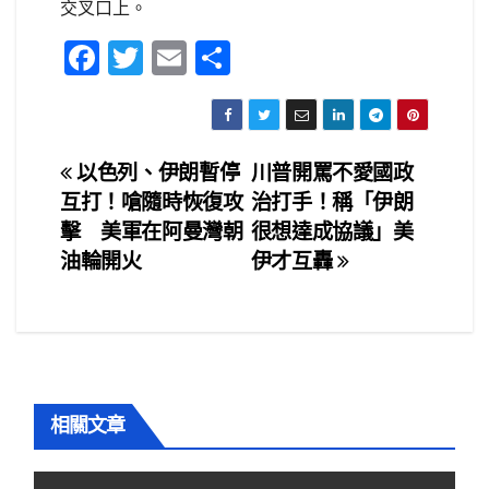
交叉口上。
F
T
E
S
a
wi
m
h
c
tt
ail
ar
e
er
e
文
以色列、伊朗暫停
川普開罵不愛國政
b
互打！嗆隨時恢復攻
治打手！稱「伊朗
章
o
擊 美軍在阿曼灣朝
很想達成協議」美
o
導
油輪開火
伊才互轟
k
覽
相關文章