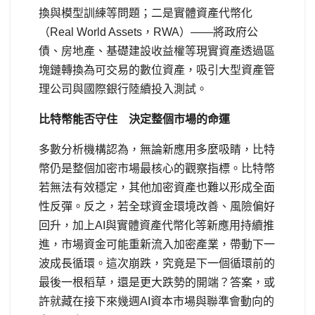
換與模型訓練等問題；二是實體資產代幣化
（Real World Assets，RWA）——將政府公
債、房地產、基礎建設收益權等現實資產透過區
塊鏈轉換為可交易的數位資產，吸引大型資產管
理公司與國際銀行陸續投入測試。
比特幣能否守住 決定整個市場的命運
多數分析機構認為，無論新應用多麼吸睛，比特
幣仍是整個加密市場最核心的觀察指標。比特幣
若無法有效穩定，其他加密資產也難以形成全面
性反彈。反之，若全球資金環境改善、風險偏好
回升，加上AI與實體資產代幣化等新應用持續推
進，市場資金可能重新流入加密產業，帶動下一
波成長循環。這次崩跌，究竟是下一個循環前的
最後一根稻草，還是更大跌勢的開端？答案，或
許就藏在接下來幾週AI資本市場與聯準會動向的