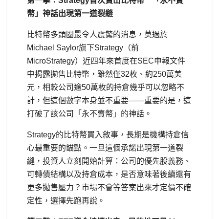
第一擊：Strategy首次賣出比特幣 「永不賣
幣」神話出現第一道裂縫
比特幣多頭圈最令人震驚的消息，莫過於
Michael Saylor旗下Strategy（前
MicroStrategy）近四年來首度在SEC申報文件
中揭露拋售比特幣，雖然僅32枚、約250萬美
元，相較公司逾50萬枚的持倉幾乎可以忽略不
計，但這個數字本身並不重要——重要的是，這
打破了該公司「永不賣幣」的神話。
Strategy的比特幣買入敘事，長期是機構持倉信
心最重要的錨點。一旦這個承諾出現第一道裂
縫，投資人立刻開始計算：公司的優先股義務、
可轉債結構以及持倉成本，是否意味著後續還有
更多拋售壓力？市場不會等答案出來才定價不確
定性，選擇先跑再說。