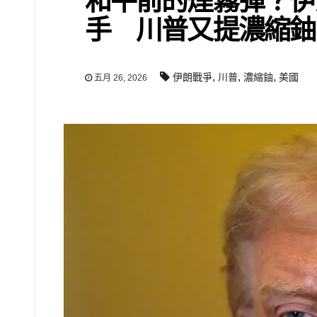
和平前的煙霧彈？伊
手 川普又提濃縮鈾
,
,
,
伊朗戰爭
川普
濃縮鈾
美國
五月 26, 2026