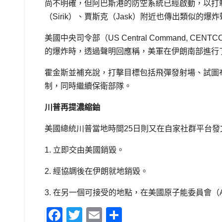
尚不明確，但阿巴斯港的防空系統已經啟動，以打
（Sirik）、賈斯克（Jask）附近也傳出類似的爆
美國中央司令部（US Central Command, CE
的爆炸時，透過聲明回應稱，美軍在伊朗南部進行
霍金斯並補充說，打擊目標包括飛彈發射場、試圖
制，同時繼續保衛部隊。
川普再提濃縮鈾
美國總統川普當地時間25日則又在自家社群平台
1. 立即交由美國銷毀。
2. 經協調後在伊朗就地銷毀。
3. 在另一個可接受的地點，在美國原子能委員會（Atom
F
T
E
S