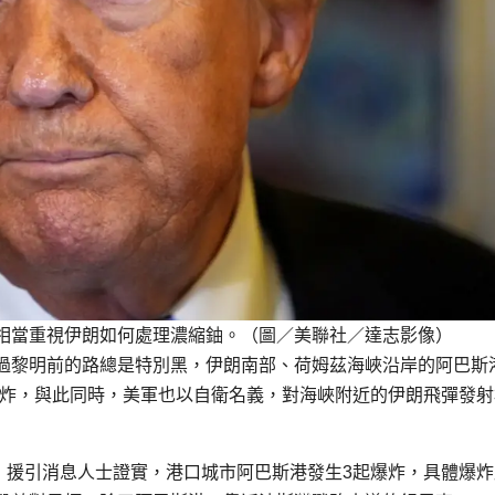
相當重視伊朗如何處理濃縮鈾。（圖／美聯社／達志影像）
過黎明前的路總是特別黑，伊朗南部、荷姆茲海峽沿岸的阿巴斯
生數起爆炸，與此同時，美軍也以自衛名義，對海峽附近的伊朗飛彈發
C）援引消息人士證實，港口城市阿巴斯港發生3起爆炸，具體爆