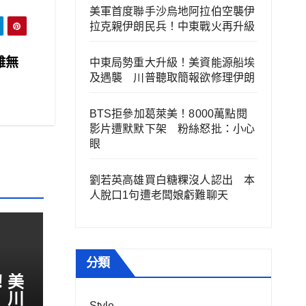
美軍首度聯手沙烏地阿拉伯空襲伊
拉克親伊朗民兵！中東戰火再升級
難無
中東局勢重大升級！美資能源船埃
及遇襲 川普聽取簡報欲修理伊朗
BTS拒參加葛萊美！8000萬點閱
影片遭默默下架 粉絲怒批：小心
眼
劉若英高雄買白糖粿沒人認出 本
人脫口1句遭老闆娘虧難聊天
分類
！美
 川
Style