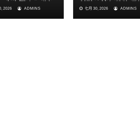
！中東戰火再升級
普聽取簡報欲修理
, 2026
ADMINS
七月 30, 2026
ADMINS