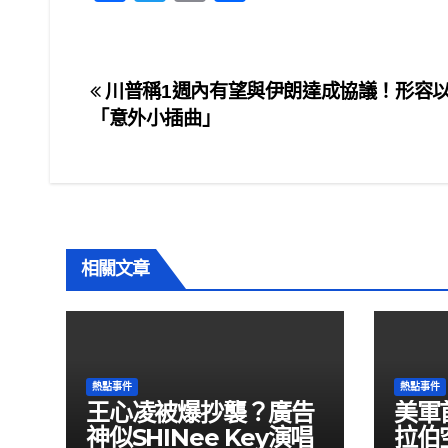
a
wi
m
h
c
tt
ail
ar
e
er
e
文
川普稱1週內有望與伊朗達成協議！形容
b
「意外小插曲」
章
o
o
導
k
覽
相關文章
熱點事件
熱點事件
王心凌被爆抄襲？廣告
美軍
神似SHINee Key演唱
拉伯