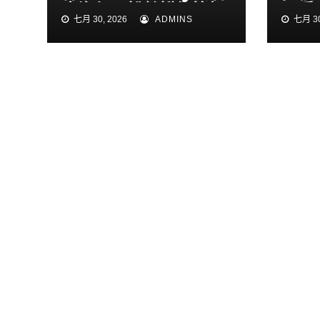
會海報 粉絲揪細節怒
民兵
七月 30, 2026
ADMINS
七月 30
了