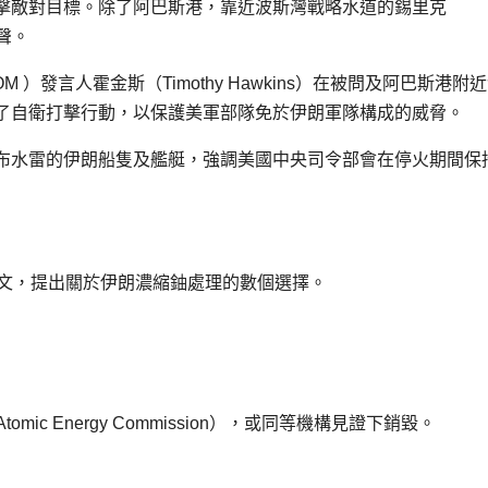
擊敵對目標。除了阿巴斯港，靠近波斯灣戰略水道的錫里克
炸聲。
NTCOM ）發言人霍金斯（Timothy Hawkins）在被問及阿巴斯港附
了自衛打擊行動，以保護美軍部隊免於伊朗軍隊構成的威脅。
布水雷的伊朗船隻及艦艇，強調美國中央司令部會在停火期間保
發文，提出關於伊朗濃縮鈾處理的數個選擇。
ic Energy Commission），或同等機構見證下銷毀。