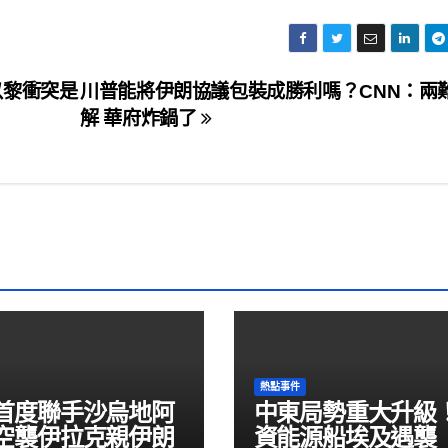
以黎衝突是
川普能將伊朗協議包裝成勝利嗎？CNN：兩
解 華府炸鍋了
熱點事件
首度聯手沙烏地阿
中東局勢重大升級
空襲伊拉克親伊朗
資能源船埃及遇襲