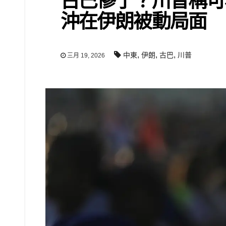
古巴慘了？川普稱可
沖在伊朗被動局面
,
,
,
中東
伊朗
古巴
川普
三月 19, 2026