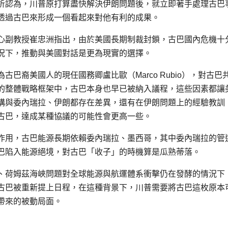
析認為，川普原打算盡快解決伊朗問題後，就立即著手處理古巴
透過古巴來形成一個看起來對他有利的成果。
心副教授崔忠洲指出，由於美國長期制裁封鎖，古巴國內危機十
況下，推動與美國對話是更為現實的選擇。
巴裔美國人的現任國務卿盧比歐（Marco Rubio），對古巴
的整體戰略框架中，古巴本身也早已被納入議程，這些因素都讓
構與委內瑞拉、伊朗都存在差異，還有在伊朗問題上的經驗教訓
古巴，達成某種協議的可能性會更高一些。
作用，古巴能源長期依賴委內瑞拉、墨西哥，其中委內瑞拉的管
巴陷入能源絕境，對古巴「收子」的時機算是瓜熟蒂落。
、荷姆茲海峽問題對全球能源與航運體系衝擊仍在發酵的情況下
古巴被重新提上日程，在這種背景下，川普需要將古巴這枚原本
帶來的被動局面。