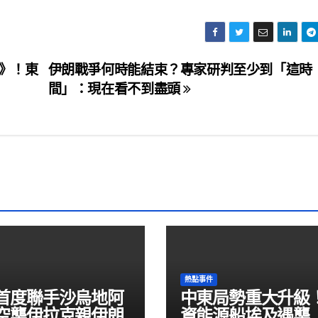
4》！東
伊朗戰爭何時能結束？專家研判至少到「這時
間」：現在看不到盡頭
熱點事件
首度聯手沙烏地阿
中東局勢重大升級
空襲伊拉克親伊朗
資能源船埃及遇襲