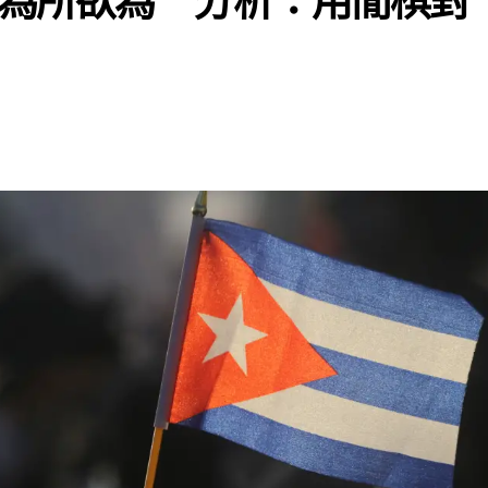
為所欲為 分析：用閒棋對