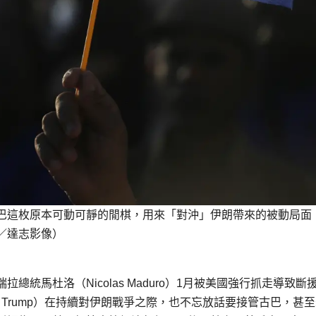
巴這枚原本可動可靜的閒棋，用來「對沖」伊朗帶來的被動局面
／達志影像）
統馬杜洛（Nicolas Maduro）1月被美國強行抓走導致斷
d Trump）在持續對伊朗戰爭之際，也不忘放話要接管古巴，甚