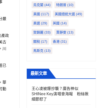
事
烏克蘭
(44)
特朗普
(10)
美國
(117)
美國總統大選
(49)
分嚴
美選
(29)
英國
(14)
賀錦麗
(33)
賈靜雯
(13)
共產政
關稅
(17)
香港
(31)
美古
，川
馬斯克
(13)
道已
最新文章
，華
王心凌被爆抄襲？廣告神似
可動
SHINee Key演唱會海報 粉絲揪
細節怒了