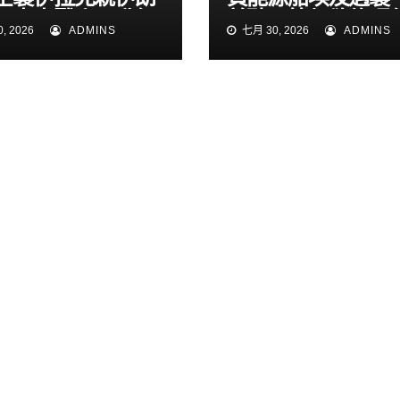
！中東戰火再升級
普聽取簡報欲修理
, 2026
ADMINS
七月 30, 2026
ADMINS