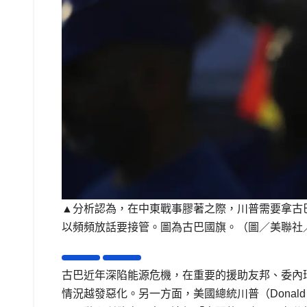
▲分析認為，在中東戰事膠著之際，川普需要拿古
以頻頻放話要接管。圖為古巴國旗。（圖／美聯社
古巴近年深陷能源危機，在重要的援助友邦、委內瑞拉總
情況越發惡化。另一方面，美國總統川普（Donal