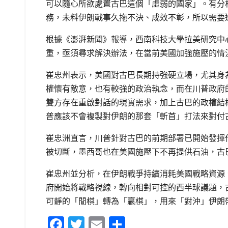
可以隨心所欲處置古巴這個「虛弱的國家」。有分
務，未料伊朗戰事久拖不決、成效不彰，所以需要
根據《澎湃新聞》報導，西南科技大學拉美研究中
重，亟須尋求解決辦法，在當前美國加強施壓的情
崔忠州表示，美國對古巴長期持強硬立場，尤其身為古
權懷有敵意，也有較強的政治執念，而在川普政府
雙方存在重啟對話的現實需求，加上古巴的政權結
普應該不會複製對伊朗的那套「斬首」打法來對付
崔忠洲直言，川普針對古巴的前期部署已開始發揮
被切斷，墨西哥也在美國施壓下不再提供石油，古
崔忠州並分析，在伊朗戰爭持續消耗美國戰略資源
府開始將戰略視線，轉向相對可控的西半球議題，
可靜的「閒棋」轉為「贏棋」，用來「對沖」伊朗
F
T
E
S