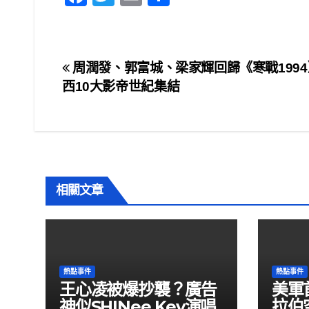
a
wi
m
h
c
tt
ail
ar
e
er
e
文
周潤發、郭富城、梁家輝回歸《寒戰199
b
西10大影帝世紀集結
章
o
o
導
k
覽
相關文章
熱點事件
熱點事件
王心凌被爆抄襲？廣告
美軍
神似SHINee Key演唱
拉伯