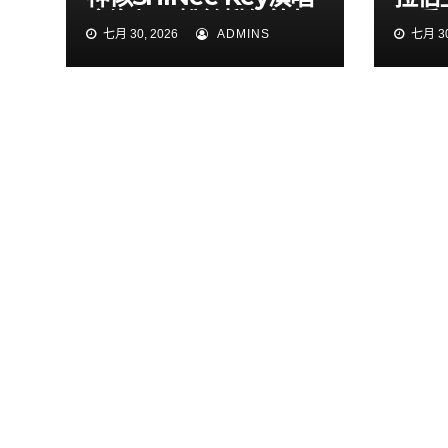
會海報 粉絲揪細節怒
民兵
七月 30, 2026
ADMINS
七月 30
了