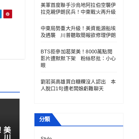
美軍首度聯手沙烏地阿拉伯空襲伊
拉克親伊朗民兵！中東戰火再升級
中東局勢重大升級！美資能源船埃
及遇襲 川普聽取簡報欲修理伊朗
BTS拒參加葛萊美！8000萬點閱
影片遭默默下架 粉絲怒批：小心
眼
劉若英高雄買白糖粿沒人認出 本
人脫口1句遭老闆娘虧難聊天
分類
！美
 川
Style