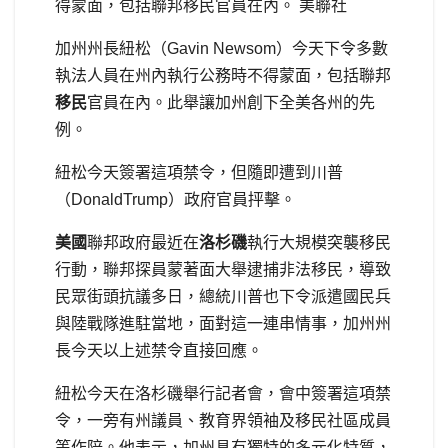
得蒙面，包括聯邦移民官員在內。 美聯社
加州州長紐松（Gavin Newsom）今天下令多數
執法人員在州內執行公務時不得蒙面，包括聯邦
移民
官員在內。此舉讓加州創下全美各州的先
例。
紐松今天簽署這項禁令，但隨即遭到川普
（DonaldTrump）政府官員抨擊。
美國
聯邦政府最近在
洛杉磯
執行大規模突襲移民
行動，聯邦探員蒙著面大舉逮捕非法移民，導致
民眾街頭抗議多日，總統川普也下令派遣國民兵
與陸戰隊進駐當地，面對這一連串情事，加州州
長今天以上述禁令直接回應。
紐松今天在洛杉磯舉行記者會，會中簽署這項禁
令，一旁有州議員、教育界領袖及移民社區成員
等作陪。他表示，加州具有獨特的多元化特質，