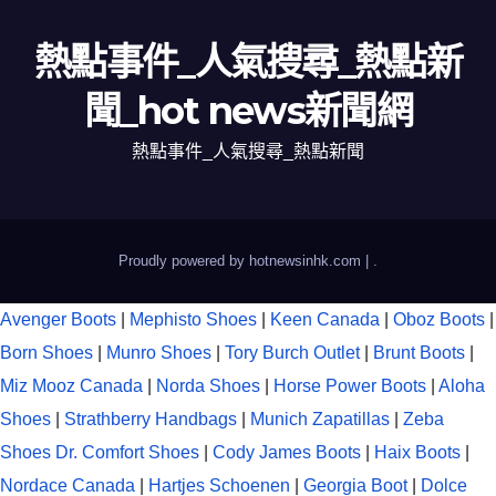
熱點事件_人氣搜尋_熱點新
聞_hot news新聞網
熱點事件_人氣搜尋_熱點新聞
Proudly powered by hotnewsinhk.com
|
.
Avenger Boots
|
Mephisto Shoes
|
Keen Canada
|
Oboz Boots
|
Born Shoes
|
Munro Shoes
|
Tory Burch Outlet
|
Brunt Boots
|
Miz Mooz Canada
|
Norda Shoes
|
Horse Power Boots
|
Aloha
Shoes
|
Strathberry Handbags
|
Munich Zapatillas
|
Zeba
Shoes
Dr. Comfort Shoes
|
Cody James Boots
|
Haix Boots
|
Nordace Canada
|
Hartjes Schoenen
|
Georgia Boot
|
Dolce