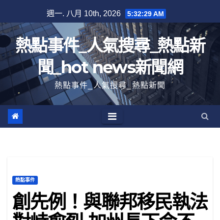
跳
週一. 八月 10th, 2026
5:32:30 AM
至
內
熱點事件_人氣搜尋_熱點新
容
聞_hot news新聞網
熱點事件_人氣搜尋_熱點新聞
熱點事件
創先例！與聯邦移民執法