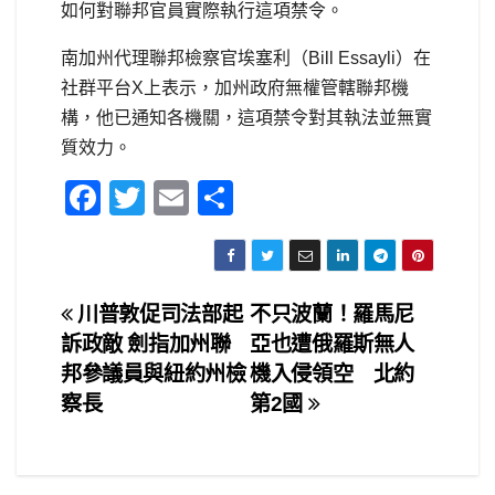
如何對聯邦官員實際執行這項禁令。
南加州代理聯邦檢察官埃塞利（Bill Essayli）在
社群平台X上表示，加州政府無權管轄聯邦機
構，他已通知各機關，這項禁令對其執法並無實
質效力。
F
T
E
S
a
wi
m
h
c
tt
ail
ar
e
er
e
文
川普敦促司法部起
不只波蘭！羅馬尼
b
訴政敵 劍指加州聯
亞也遭俄羅斯無人
章
o
邦參議員與紐約州檢
機入侵領空 北約
o
導
察長
第2國
k
覽