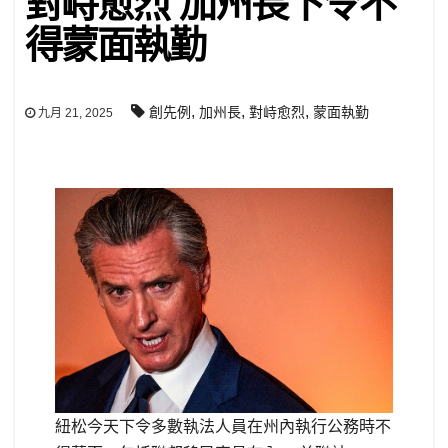
對峙愈烈 加州長下令不
得蒙面執勤
,
,
,
創先例
加州長
對峙愈烈
蒙面執勤
九月 21, 2025
紐松今天下令多數執法人員在州內執行公務時不