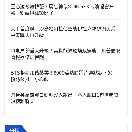
王心凌被爆抄襲？廣告神似SHINee Key演唱會海
報 粉絲揪細節怒了
美軍首度聯手沙烏地阿拉伯空襲伊拉克親伊朗民兵！
中東戰火再升級
中東局勢重大升級！美資能源船埃及遇襲 川普聽取
簡報欲修理伊朗
BTS拒參加葛萊美！8000萬點閱影片遭默默下架
粉絲怒批：小心眼
劉若英高雄買白糖粿沒人認出 本人脫口1句遭老闆
娘虧難聊天
分類