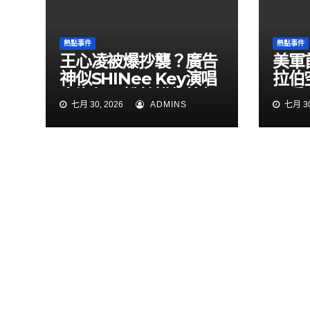
熱點事件
熱點事件
王心凌被爆抄襲？廣告
美軍
神似SHINee Key演唱
拉伯
會海報 粉絲揪細節怒
民兵
七月 30, 2026
ADMINS
七月 30
了