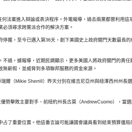
止任何法案進入辯論或表決程序。外電報導，過去兩黨都曾利用這
黨必須尋求跨黨派合作的解決方案。
府停擺，至今已邁入第36天，創下美國史上政府關門天數最長的
。不過，據報導，近期民調顯示，更多美國人將政府關門的責任
放無薪假，並威脅到多項聯邦服務的資金來源。
）和薛瑞爾（Mikie Sherrill）昨天分別在維吉尼亞州與紐澤西州州長
以巨大優勢擊敗主要對手、前紐約州長古莫（AndrewCuomo），當
中占了重要位置。他這番言論可能讓國會議員看到結束預算僵局