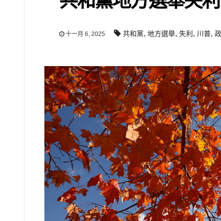
共和黨地方選舉失利
,
,
,
,
共和黨
地方選舉
失利
川普
十一月 6, 2025