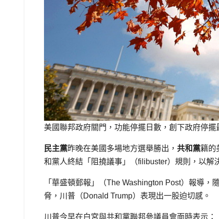
美國聯邦政府關門，功能停擺日數，創下政府停擺最
民主黨
昨晚在美國多場地方選舉勝出，
共和黨
籍的
和黨人終結「阻撓議事」（filibuster）規則
「華盛頓郵報」（The Washington Post
脅，川普（Donald Trump）表現出一股迫切感。
川普今早在白宮與共和黨聯邦參議員會面時表示：