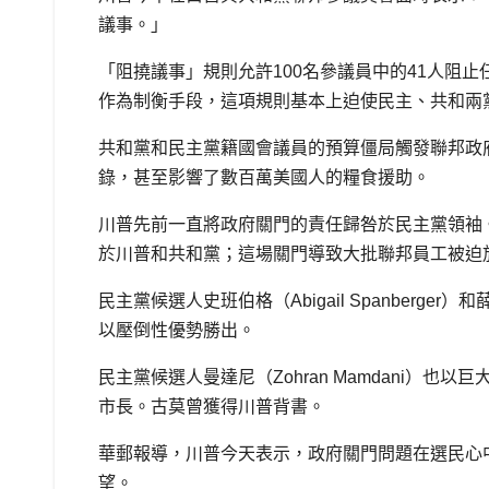
議事。」
「阻撓議事」規則允許100名參議員中的41人阻
作為制衡手段，這項規則基本上迫使民主、共和兩
共和黨和民主黨籍國會議員的預算僵局觸發聯邦政
錄，甚至影響了數百萬美國人的糧食援助。
川普先前一直將政府關門的責任歸咎於民主黨領袖
於川普和共和黨；這場關門導致大批聯邦員工被迫
民主黨候選人史班伯格（Abigail Spanberger
以壓倒性優勢勝出。
民主黨候選人曼達尼（Zohran Mamdani）也
市長。古莫曾獲得川普背書。
華郵報導，川普今天表示，政府關門問題在選民心
望。