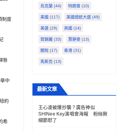
烏克蘭
(44)
特朗普
(10)
美國
(117)
美國總統大選
(49)
項制度
美選
(29)
英國
(14)
賀錦麗
(33)
賈靜雯
(13)
紀
關稅
(17)
香港
(31)
歸咎
馬斯克
(13)
選舉中
最新文章
選紐約
王心凌被爆抄襲？廣告神似
SHINee Key演唱會海報 粉絲揪
細節怒了
的希