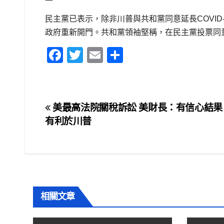
民主黨已表示，除非川普與共和黨同意延長COVI
政府重新開門。共和黨領袖堅稱，在民主黨投票同
F
T
E
S
a
wi
m
h
c
tt
ail
ar
e
er
e
文
美最高法院關稅訴訟 美財長：有信心結果
b
有利於川普
章
o
o
導
k
覽
相關文章