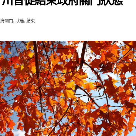
 川普促結束政府關門狀態
,
,
政府關門
狀態
結束