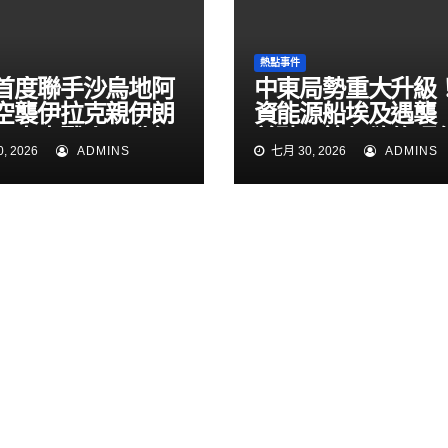
熱點事件
首度聯手沙烏地阿
中東局勢重大升級
空襲伊拉克親伊朗
資能源船埃及遇襲
！中東戰火再升級
普聽取簡報欲修理
, 2026
ADMINS
七月 30, 2026
ADMINS