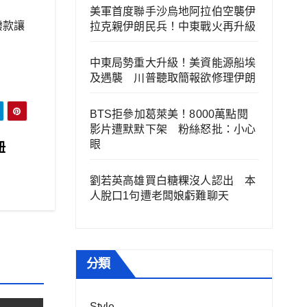
美軍首度聯手沙烏地阿拉伯空襲伊
撥款讓
拉克親伊朗民兵！中東戰火再升級
中東局勢重大升級！美資能源船埃
及遇襲 川普聽取簡報欲修理伊朗
BTS拒參加葛萊美！8000萬點閱
影片遭默默下架 粉絲怒批：小心
眼
紐
劉若英高雄買白糖粿沒人認出 本
人脫口1句遭老闆娘虧難聊天
分類
Style