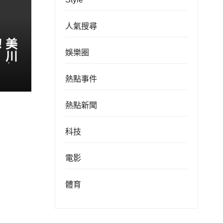
人氣搜尋
！美
娛樂圈
 川
伊朗
熱點事件
熱點新聞
科技
電影
體育