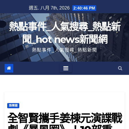
跳
週五. 八月 7th, 2026
2:40:47 PM
至
內
熱點事件_人氣搜尋_熱點新
容
聞_hot news新聞網
熱點事件_人氣搜尋_熱點新聞
娛樂圈
全智賢攜手姜棟元演諜戰