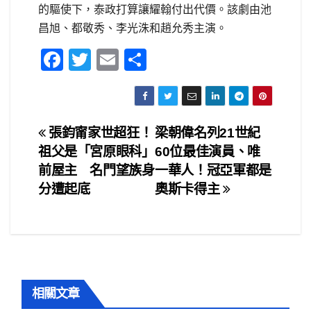
的驅使下，泰政打算讓耀翰付出代價。該劇由池
昌旭、都敬秀、李光洙和趙允秀主演。
F
T
E
S
a
wi
m
h
c
tt
ail
ar
e
er
e
文
張鈞甯家世超狂！
梁朝偉名列21世紀
b
祖父是「宮原眼科」
60位最佳演員、唯
章
o
前屋主 名門望族身
一華人！冠亞軍都是
o
導
分遭起底
奧斯卡得主
k
覽
相關文章