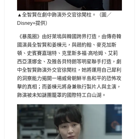
▲全智賢在劇中飾演外交官徐聞柱。（圖／
Disney+提供）
《暴風圈》由好萊塢與韓國跨界打造，由傳奇韓
國演員全智賢和姜棟元，與趙約翰、麥克加斯
頓、史賓賽嘉瑞特、克里斯多福·高哈姆、艾莉
西亞漢娜金、及雅各貝特朗等明星聯手打造，劇
中全智賢飾演外交官徐聞柱，她將運用自己犀利
的洞察能力揭開一場威脅朝鮮半島和平的恐怖攻
擊的真相；而姜棟元將身兼執行製片人與主演，
飾演被未知謎團籠罩的國際特工白山湖。