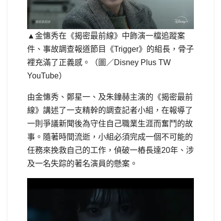
▲金憓秀在《揭密最前線》中飾演一檔追蹤案
件、事故調查報道節目《Trigger》的組長，骨子
裡充滿了正義感。（圖／Disney Plus TW
YouTube）
由金憓秀、鄭星一、及朱鐘赫主演的《揭密最前
線》講述了一支精幹的調查記者小組，在報導了
一則爭議新聞後為守住自己職業生涯而奮鬥的故
事。隨著時間流逝，小組必須完成一個不可能的
任務來挽救自己的工作，偵破一樁長達20年、涉
及一名失踪的著名演員的懸案。