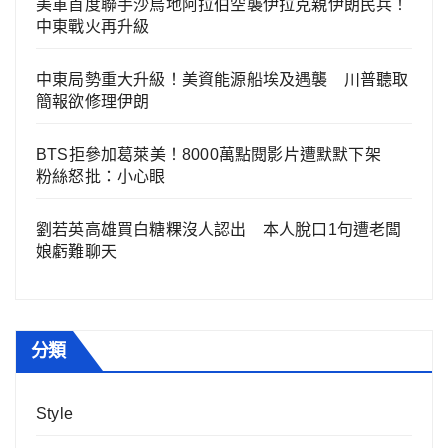
美軍首度聯手沙烏地阿拉伯空襲伊拉克親伊朗民兵！
中東戰火再升級
中東局勢重大升級！美資能源船埃及遇襲 川普聽取
簡報欲修理伊朗
BTS拒參加葛萊美！8000萬點閱影片遭默默下架
粉絲怒批：小心眼
劉若英高雄買白糖粿沒人認出 本人脫口1句遭老闆
娘虧難聊天
分類
Style