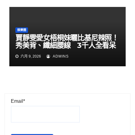
娛樂圈
賈靜雯愛女梧桐妹曬比基尼辣照！
秀美背、纖細腰線 3千人全看呆
六月 9, 2026
ADMINS
Email*