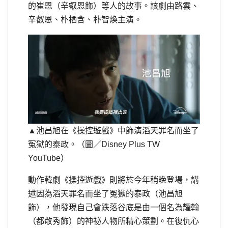
的崔恩（辛叡恩飾）等人的故事。該劇由路雲、
辛叡恩、朴栖含、朴智煥主演。
▲池昌旭在《操控遊戲》中飾演滔天罪名而坐了
冤獄的泰政。（圖／Disney Plus TW
YouTube）
動作韓劇《操控遊戲》則將於今年稍晚登場，講
述因為滔天罪名而坐了冤獄的泰政（池昌旭
飾），他發現自己會跌落谷底是由一個名為耀翰
（都敬秀飾）的神祕人物所精心策劃。在復仇心