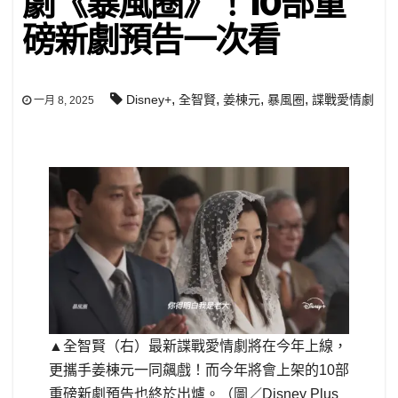
劇《暴風圈》！10部重
磅新劇預告一次看
,
,
,
,
Disney+
全智賢
姜棟元
暴風圈
諜戰愛情劇
一月 8, 2025
▲全智賢（右）最新諜戰愛情劇將在今年上線，
更攜手姜棟元一同飆戲！而今年將會上架的10部
重磅新劇預告也終於出爐。（圖／Disney Plus