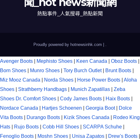
聞_hot news新聞網
熱點事件_人氣搜尋_熱點新聞
Proudly powered by hotnewsinhk.com
|
.
Avenger Boots
|
Mephisto Shoes
|
Keen Canada
|
Oboz Boots
|
Born Shoes
|
Munro Shoes
|
Tory Burch Outlet
|
Brunt Boots
|
Miz Mooz Canada
|
Norda Shoes
|
Horse Power Boots
|
Aloha
Shoes
|
Strathberry Handbags
|
Munich Zapatillas
|
Zeba
Shoes
Dr. Comfort Shoes
|
Cody James Boots
|
Haix Boots
|
Nordace Canada
|
Hartjes Schoenen
|
Georgia Boot
|
Dolce
Vita Boots
|
Durango Boots
|
Kizik Shoes Canada
|
Rodeo King
Hats
|
Rujo Boots
|
Cobb Hill Shoes
|
SCARPA Schuhe
|
Fenoglio Boots
|
Moshn Shoes
|
Unisa Zapatos
|
Drew's Boots
|