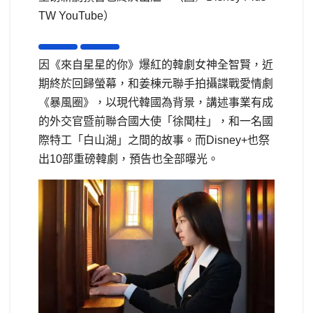
TW YouTube）
因《來自星星的你》爆紅的韓劇女神全智賢，近
期終於回歸螢幕，和姜棟元聯手拍攝諜戰愛情劇
《暴風圈》，以現代韓國為背景，講述事業有成
的外交官暨前聯合國大使「徐聞柱」，和一名國
際特工「白山湖」之間的故事。而Disney+也祭
出10部重磅韓劇，預告也全部曝光。