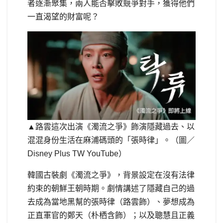
者逐漸聚集，兩人能否擊敗競爭對手，獲得他們
一直渴望的財富呢？
▲路雲這次出演《濁流之爭》飾演隱藏過去、以
混混身份生活在麻浦碼頭的「張時律」。（圖／
Disney Plus TW YouTube）
韓國古裝劇《濁流之爭》，背景設定在沒有法律
約束的朝鮮王朝時期。劇情講述了隱藏自己的過
去成為當地黑幫的張時律（路雲飾）、夢想成為
正直軍官的鄭天（朴栖含飾）；以及聰慧且正義