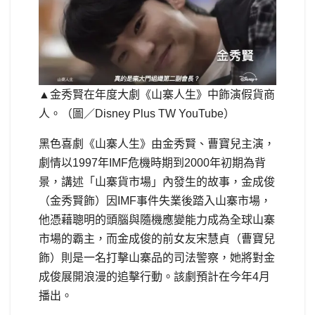
▲金秀賢在年度大劇《山寨人生》中飾演假貨商
人。（圖／Disney Plus TW YouTube）
黑色喜劇《山寨人生》由金秀賢、曹寶兒主演，
劇情以1997年IMF危機時期到2000年初期為背
景，講述「山寨貨市場」內發生的故事，金成俊
（金秀賢飾）因IMF事件失業後踏入山寨市場，
他憑藉聰明的頭腦與隨機應變能力成為全球山寨
市場的霸主，而金成俊的前女友宋慧貞（曹寶兒
飾）則是一名打擊山寨品的司法警察，她將對金
成俊展開浪漫的追擊行動。該劇預計在今年4月
播出。