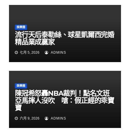
娛樂圈
流行天后泰勒絲、球星凱爾西完婚
精品業成贏家
七月 5, 2026
ADMINS
娛樂圈
陳冠希怒轟NBA裁判！點名文班
亞馬摔人沒吹 嗆：假正經的乖寶
寶
六月 9, 2026
ADMINS