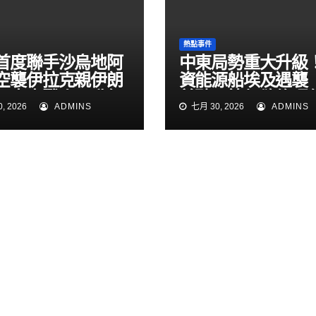
熱點事件
首度聯手沙烏地阿
中東局勢重大升級
空襲伊拉克親伊朗
資能源船埃及遇襲
！中東戰火再升級
普聽取簡報欲修理
, 2026
ADMINS
七月 30, 2026
ADMINS