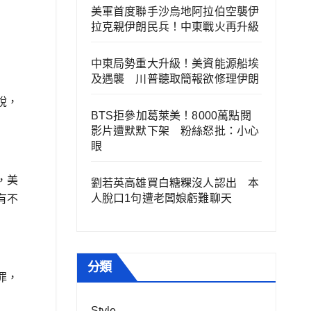
美軍首度聯手沙烏地阿拉伯空襲伊
拉克親伊朗民兵！中東戰火再升級
中東局勢重大升級！美資能源船埃
及遇襲 川普聽取簡報欲修理伊朗
說，
BTS拒參加葛萊美！8000萬點閱
影片遭默默下架 粉絲怒批：小心
眼
，美
劉若英高雄買白糖粿沒人認出 本
人脫口1句遭老闆娘虧難聊天
有不
分類
罪，
Style