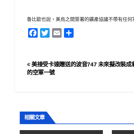
魯比歐也說，美烏之間簽署的礦產協議不帶有任何
F
T
E
S
a
wi
m
h
c
tt
ail
ar
e
er
e
文
美接受卡達贈送的波音747 未來擬改裝成
b
的空軍一號
章
o
o
導
k
覽
相關文章