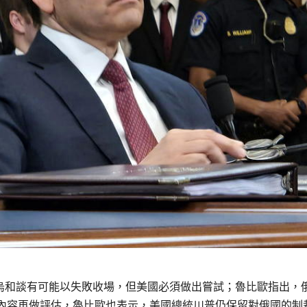
表示，俄烏和談有可能以失敗收場，但美國必須做出嘗試；魯比歐指出，
內容再做評估，魯比歐也表示，美國總統川普仍保留對俄國的制