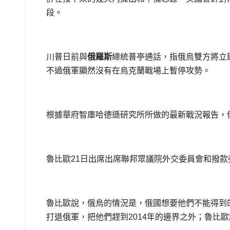
段。
川普日前與
俄羅斯
總統普亭通話，指俄烏雙方將立
不過俄軍顯然沒有在烏克蘭戰場上暫停攻勢。
根據華府智庫哈德遜研究所所做的最新戰況報告，
魯比歐21日出席出席聯邦眾議院外交委員會和撥款
魯比歐說，俄烏的情況是，俄國想要他們不能得到
打退俄軍，把他們趕到2014年的邊界之外；魯比