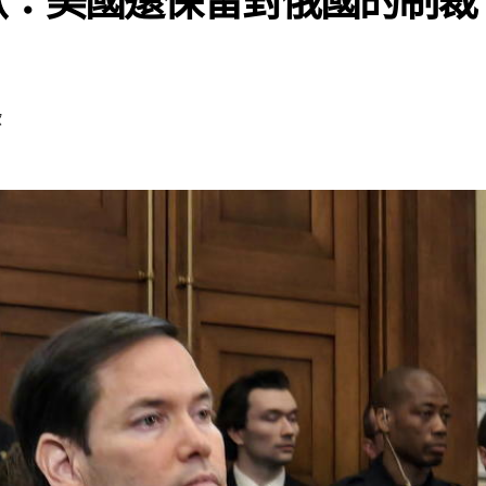
歐：美國還保留對俄國的制裁
歐