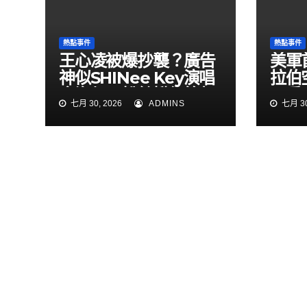
熱點事件
熱點事件
王心凌被爆抄襲？廣告
美軍
神似SHINee Key演唱
拉伯
會海報 粉絲揪細節怒
民兵
七月 30, 2026
ADMINS
七月 30
了