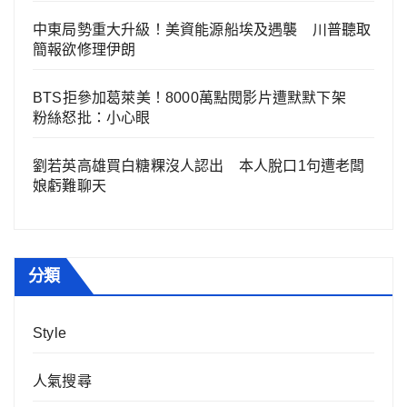
中東局勢重大升級！美資能源船埃及遇襲 川普聽取
簡報欲修理伊朗
BTS拒參加葛萊美！8000萬點閱影片遭默默下架
粉絲怒批：小心眼
劉若英高雄買白糖粿沒人認出 本人脫口1句遭老闆
娘虧難聊天
分類
Style
人氣搜尋