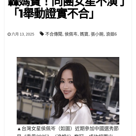
轟媽寶！同團女星不演了
「1舉動證實不合」
,
,
,
,
不合傳聞
侯佩岑
媽寶
張小婉
浪姐6
六月 13, 2025
▲台灣女星侯佩岑（如圖）近期參加中國選秀節