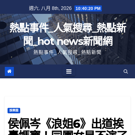
跳
週六. 八月 8th, 2026
10:40:20 PM
至
內
熱點事件_人氣搜尋_熱點新
容
聞_hot news新聞網
熱點事件_人氣搜尋_熱點新聞
娛樂圈
侯佩岑《浪姐6》出道挨