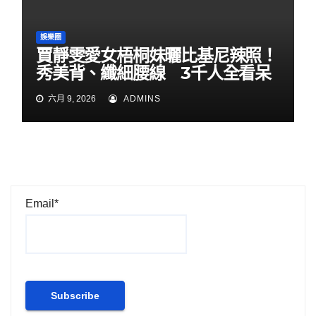
娛樂圈
賈靜雯愛女梧桐妹曬比基尼辣照！
秀美背、纖細腰線 3千人全看呆
六月 9, 2026
ADMINS
Email*