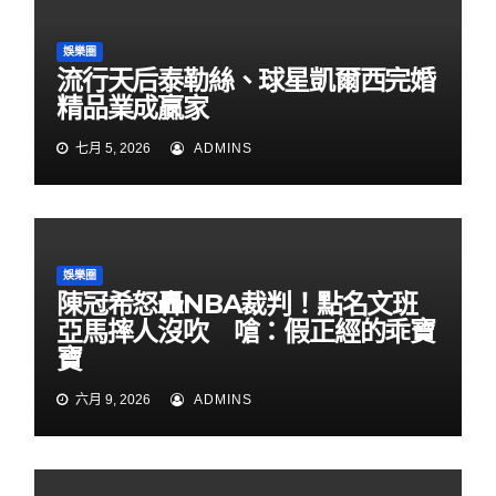
娛樂圈
流行天后泰勒絲、球星凱爾西完婚
精品業成贏家
七月 5, 2026
ADMINS
娛樂圈
陳冠希怒轟NBA裁判！點名文班
亞馬摔人沒吹 嗆：假正經的乖寶
寶
六月 9, 2026
ADMINS