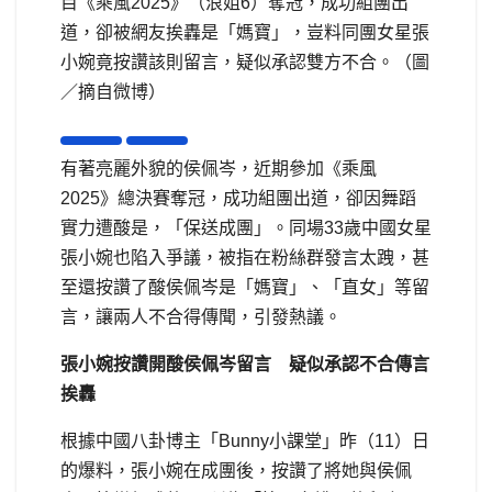
目《乘風2025》（浪姐6）奪冠，成功組團出
道，卻被網友挨轟是「媽寶」，豈料同團女星張
小婉竟按讚該則留言，疑似承認雙方不合。（圖
／摘自微博）
有著亮麗外貌的侯佩岑，近期參加《乘風
2025》總決賽奪冠，成功組團出道，卻因舞蹈
實力遭酸是，「保送成團」。同場33歲中國女星
張小婉也陷入爭議，被指在粉絲群發言太跩，甚
至還按讚了酸侯佩岑是「媽寶」、「直女」等留
言，讓兩人不合得傳聞，引發熱議。
張小婉按讚開酸侯佩岑留言 疑似承認不合傳言
挨轟
根據中國八卦博主「Bunny小課堂」昨（11）日
的爆料，張小婉在成團後，按讚了將她與侯佩