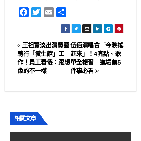
F
T
E
S
a
wi
m
h
c
tt
ail
ar
e
er
e
文
王祖賢淡出演藝圈
伍佰演唱會「今晚搖
b
轉行「養生館」工
起來」！4亮點、歌
章
o
作！員工看傻：跟想
單全複習 進場前5
o
導
像的不一樣
件事必看
k
覽
相關文章