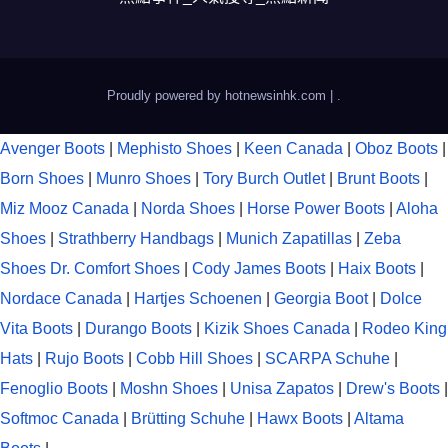
Proudly powered by hotnewsinhk.com
|
.
Avenger Boots
|
Mephisto Shoes
|
Keen Canada
|
Oboz Boots
|
Born Shoes
|
Munro Shoes
|
Tory Burch Outlet
|
Brunt Boots
|
Miz Mooz Canada
|
Norda Shoes
|
Horse Power Boots
|
Aloha
Shoes
|
Strathberry Handbags
|
Munich Zapatillas
|
Zeba
Shoes
Dr. Comfort Shoes
|
Cody James Boots
|
Haix Boots
|
Nordace Canada
|
Hartjes Schoenen
|
Georgia Boot
|
Dolce
Vita Boots
|
Durango Boots
|
Kizik Shoes Canada
|
Rodeo King
Hats
|
Rujo Boots
|
Cobb Hill Shoes
|
SCARPA Schuhe
|
Fenoglio Boots
|
Moshn Shoes
|
Unisa Zapatos
|
Drew's Boots
|
Softmoc Canada
|
Brütting Schuhe
|
Hawx Boots
|
Altama