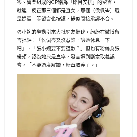
岑、管樂組成的CP稱為「節目安排」的留言，
就連「反正那三個都是直女，那個（侯佩岑）還
是媽寶」等留言也按讚，疑似間接承認不合。
張小婉的舉動引來大批網友撻伐，紛紛在微博留
言批評：「侯佩岑又沒惹誰，讓她休息一下
吧」、「張小婉要不要道歉？」但也有粉絲為張
緩頰，認為她只是直率，發言遭到斷章取義誤
會，「不要過度解讀，斷章取義了。」