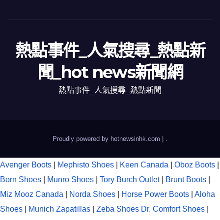
熱點事件_人氣搜尋_熱點新
聞_hot news新聞網
熱點事件_人氣搜尋_熱點新聞
Proudly powered by hotnewsinhk.com
|
.
Avenger Boots
|
Mephisto Shoes
|
Keen Canada
|
Oboz Boots
|
Born Shoes
|
Munro Shoes
|
Tory Burch Outlet
|
Brunt Boots
|
Miz Mooz Canada
|
Norda Shoes
|
Horse Power Boots
|
Aloha
Shoes
|
Munich Zapatillas
|
Zeba Shoes
Dr. Comfort Shoes
|