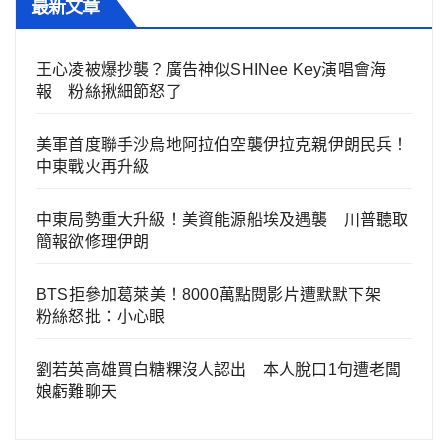
最新文章
王心凌被爆抄襲？廣告神似SHINee Key演唱會海
報 粉絲揪細節怒了
美軍首度聯手沙烏地阿拉伯空襲伊拉克親伊朗民兵！
中東戰火再升級
中東局勢重大升級！美資能源船埃及遇襲 川普聽取
簡報欲修理伊朗
BTS拒參加葛萊美！8000萬點閱影片遭默默下架
粉絲怒批：小心眼
劉若英高雄買白糖粿沒人認出 本人脫口1句遭老闆
娘虧難聊天