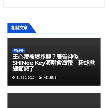
k
覽
相關文章
熱點事件
王心凌被爆抄襲？廣告神似
SHINee Key演唱會海報 粉絲揪
細節怒了
七月 30, 2026
ADMINS