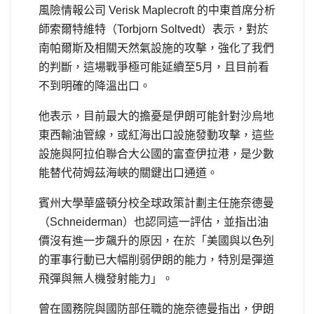
風險情報公司 Verisk Maplecroft 的中東首席分析
師索爾特維特（Torbjorn Soltvedt）表示，對於
南帕爾斯及相關天然氣設施的攻擊，強化了我們
的判斷，這場戰爭極可能延續至5月，且目前看
不到明確的降溫出口。
他表示，目前最大的擔憂是伊朗可能針對沙烏地
東西輸油管線，或紅海出口設施發動攻擊，這些
設施與阿拉伯聯合大公國的富查伊拉港，是少數
能替代荷姆茲海峽的關鍵出口通道。
賓州大學華盛頓分校全球政策計劃主任施奈德曼
（Schneiderman）也認同這一評估，並指出油
價沒有進一步飆升的原因，在於「美國與以色列
的軍事行動已大幅削弱伊朗的能力，特別是彈道
飛彈與無人機發射能力」。
曾在國務院與國防部任職的施奈德曼指出，伊朗