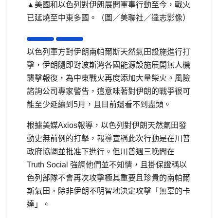
▲美國和以色列對伊朗展開軍事行動至今，戰火
已延燒至中東多國。（圖／美聯社／達志影像）
以色列軍方對伊朗南帕爾斯天然氣田設施進行打
擊，伊朗隨即對波斯灣各國能源設施展開無人機
襲擊報復，為中東戰火再度添加大量柴火。風險
諮詢公司專家警告，這意味著對伊朗的戰爭很可
能至少延續到5月，且目前還看不到盡頭。
根據美媒Axios報導，以色列對伊朗天然氣田發
動史無前例的打擊，報導宣稱此次行動是在川普
政府協調並批准下進行。但川普週三晚間在
Truth Social 強調他們並不知情，且掛保證稱以
色列部隊不會再次攻擊極其重要且珍貴的南帕爾
斯氣田，除非伊朗不明智地決定攻擊「無辜的卡
達」。