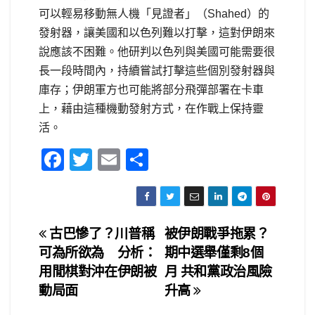
可以輕易移動無人機「見證者」（Shahed）的
發射器，讓美國和以色列難以打擊，這對伊朗來
說應該不困難。他研判以色列與美國可能需要很
長一段時間內，持續嘗試打擊這些個別發射器與
庫存；伊朗軍方也可能將部分飛彈部署在卡車
上，藉由這種機動發射方式，在作戰上保持靈
活。
F
T
E
S
a
wi
m
h
c
tt
ail
ar
e
er
e
文
古巴慘了？川普稱
被伊朗戰爭拖累？
b
可為所欲為 分析：
期中選舉僅剩8個
章
o
用閒棋對沖在伊朗被
月 共和黨政治風險
o
導
動局面
升高