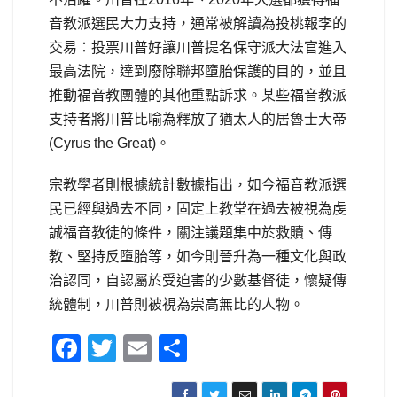
音教派選民大力支持，通常被解讀為投桃報李的
交易：投票川普好讓川普提名保守派大法官進入
最高法院，達到廢除聯邦墮胎保護的目的，並且
推動福音教團體的其他重點訴求。某些福音教派
支持者將川普比喻為釋放了猶太人的居魯士大帝
(Cyrus the Great)。
宗教學者則根據統計數據指出，如今福音教派選
民已經與過去不同，固定上教堂在過去被視為虔
誠福音教徒的條件，關注議題集中於救贖、傳
教、堅持反墮胎等，如今則晉升為一種文化與政
治認同，自認屬於受迫害的少數基督徒，懷疑傳
統體制，川普則被視為崇高無比的人物。
F
T
E
S
a
wi
m
h