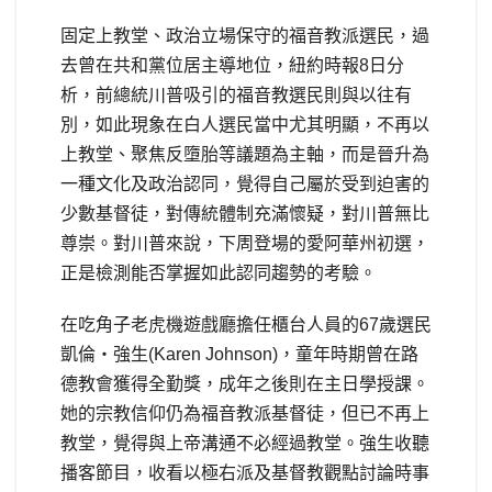
固定上教堂、政治立場保守的福音教派選民，過
去曾在共和黨位居主導地位，紐約時報8日分
析，前總統川普吸引的福音教選民則與以往有
別，如此現象在白人選民當中尤其明顯，不再以
上教堂、聚焦反墮胎等議題為主軸，而是晉升為
一種文化及政治認同，覺得自己屬於受到迫害的
少數基督徒，對傳統體制充滿懷疑，對川普無比
尊崇。對川普來說，下周登場的愛阿華州初選，
正是檢測能否掌握如此認同趨勢的考驗。
在吃角子老虎機遊戲廳擔任櫃台人員的67歲選民
凱倫‧強生(Karen Johnson)，童年時期曾在路
德教會獲得全勤獎，成年之後則在主日學授課。
她的宗教信仰仍為福音教派基督徒，但已不再上
教堂，覺得與上帝溝通不必經過教堂。強生收聽
播客節目，收看以極右派及基督教觀點討論時事