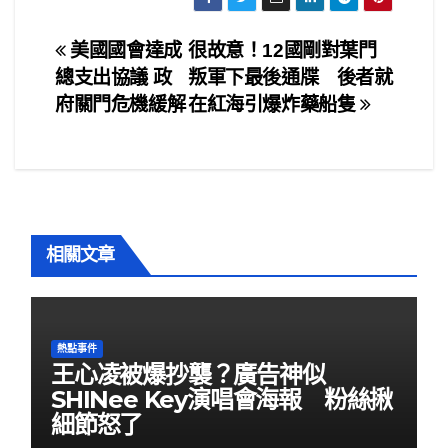
c
tt
ail
ar
e
er
e
文
美國國會達成
很故意！12國剛對葉門
b
總支出協議 政
叛軍下最後通牒 後者就
章
o
府關門危機緩解
在紅海引爆炸藥船隻
o
導
k
覽
相關文章
熱點事件
王心凌被爆抄襲？廣告神似
SHINee Key演唱會海報 粉絲揪
細節怒了