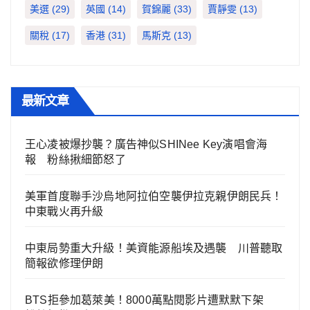
美選
(29)
英國
(14)
賀錦麗
(33)
賈靜雯
(13)
關稅
(17)
香港
(31)
馬斯克
(13)
最新文章
王心凌被爆抄襲？廣告神似SHINee Key演唱會海
報 粉絲揪細節怒了
美軍首度聯手沙烏地阿拉伯空襲伊拉克親伊朗民兵！
中東戰火再升級
中東局勢重大升級！美資能源船埃及遇襲 川普聽取
簡報欲修理伊朗
BTS拒參加葛萊美！8000萬點閱影片遭默默下架