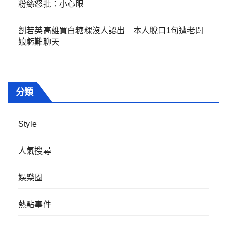
粉絲怒批：小心眼
劉若英高雄買白糖粿沒人認出 本人脫口1句遭老闆
娘虧難聊天
分類
Style
人氣搜尋
娛樂圈
熱點事件