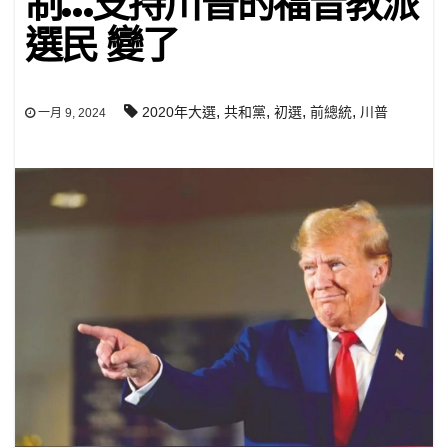
制…支持川普的福音教派
選民 變了
,
,
,
,
2020年大選
共和黨
初選
前總統
川普
一月 9, 2024