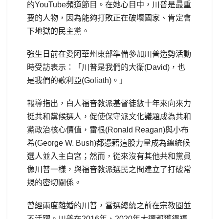
的YouTube頻道節目。在她心目中，川普是最重
要的人物，因為能夠打敗正在破壞國家、肯定會
下地獄的民主黨。
強生日前在愛阿華州東部準備參加川普造勢活動
時受訪表示：「川普是我們的大衛(David)，也
是我們的歌利亞(Goliath)。」
報導指出，白人福音教派基督徒數十年來向來力
挺共和黨候選人，促使保守派文化議題成為共和
黨政治核心價值，雷根(Ronald Reagan)與小布
希(George W. Bush)都憑藉這股力量成為總統候
選人並入主白宮；然而，從來沒有其他共和黨員
像川普一樣，與福音教派選民之間建立了打破常
規的密切關係。
曾經兩度離婚的川普，當選總統之前在宗教圈並
不活躍。川普在2016年、2020年大選都獲得福