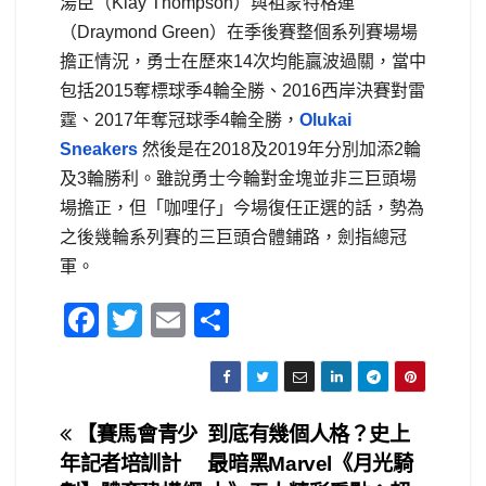
湯臣（Klay Thompson）與祖蒙特格連
（Draymond Green）在季後賽整個系列賽場場
擔正情況，勇士在歷來14次均能贏波過關，當中
包括2015奪標球季4輪全勝、2016西岸決賽對雷
霆、2017年奪冠球季4輪全勝，
Olukai
Sneakers
然後是在2018及2019年分別加添2輪
及3輪勝利。雖說勇士今輪對金塊並非三巨頭場
場擔正，但「咖哩仔」今場復任正選的話，勢為
之後幾輪系列賽的三巨頭合體鋪路，劍指總冠
軍。
F
T
E
S
a
wi
m
h
c
tt
ail
ar
e
er
e
文
【賽馬會青少
到底有幾個人格？史上
b
年記者培訓計
最暗黑Marvel《月光騎