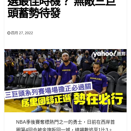
選最佳時機？ 無敵三巨
頭蓄勢待發
四月 27, 2022
NBA季後賽奪標熱門之一的勇士，日前在西岸首
圈第4回合被金塊扳回一城，總場數追至1比3。