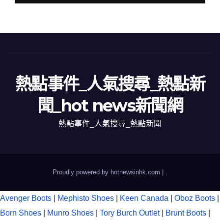
熱點事件_人氣搜尋_熱點新
聞_hot news新聞網
熱點事件_人氣搜尋_熱點新聞
Proudly powered by hotnewsinhk.com
|
.
Avenger Boots
|
Mephisto Shoes
|
Keen Canada
|
Oboz Boots
|
Born Shoes
|
Munro Shoes
|
Tory Burch Outlet
|
Brunt Boots
|