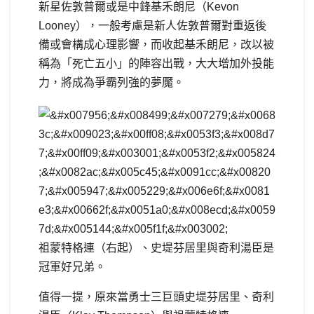
新星佐敦普爾或是中鋒基禾朗尼（Kevon
Looney），一般考慮是新人佐敦普爾對重返後
備或會構成心理影響，而收起基禾朗尼，改以被
稱為「死亡五小」的陣容出戰，大大增加外投能
力，將成為爭霸列強的夢魘。
祖蒙特格連（右起）、史堤芬居里與奇利湯臣是
冠軍好兄弟。
值得一提，原來當勇士三巨頭史堤芬居里、奇利