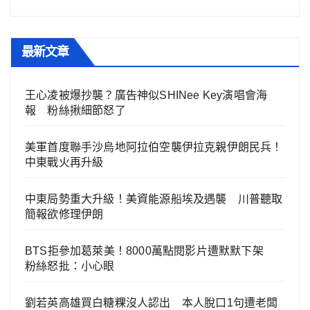
最新文章
王心凌被爆抄襲？廣告神似SHINee Key演唱會海
報 粉絲揪細節怒了
美軍首度聯手沙烏地阿拉伯空襲伊拉克親伊朗民兵！
中東戰火再升級
中東局勢重大升級！美資能源船埃及遇襲 川普聽取
簡報欲修理伊朗
BTS拒參加葛萊美！8000萬點閱影片遭默默下架
粉絲怒批：小心眼
劉若英高雄買白糖粿沒人認出 本人脫口1句遭老闆