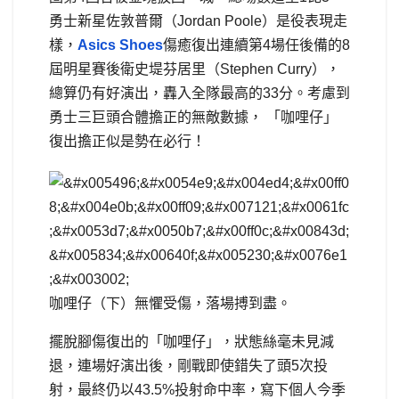
勇士新星佐敦普爾（Jordan Poole）是役表現走
樣，
Asics Shoes
傷癒復出連續第4場任後備的8
屆明星賽後衛史堤芬居里（Stephen Curry），
總算仍有好演出，轟入全隊最高的33分。考慮到
勇士三巨頭合體擔正的無敵數據， 「咖哩仔」
復出擔正似是勢在必行！
咖哩仔（下）無懼受傷，落場搏到盡。
擺脫腳傷復出的「咖哩仔」，狀態絲毫未見減
退，連場好演出後，剛戰即使錯失了頭5次投
射，最終仍以43.5%投射命中率，寫下個人今季