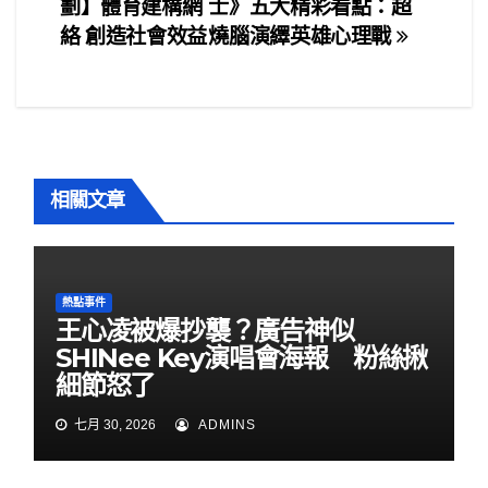
章
o
劃】體育建構網
士》五大精彩看點：超
o
導
絡 創造社會效益
燒腦演繹英雄心理戰
k
覽
相關文章
熱點事件
王心凌被爆抄襲？廣告神似
SHINee Key演唱會海報 粉絲揪
細節怒了
七月 30, 2026
ADMINS